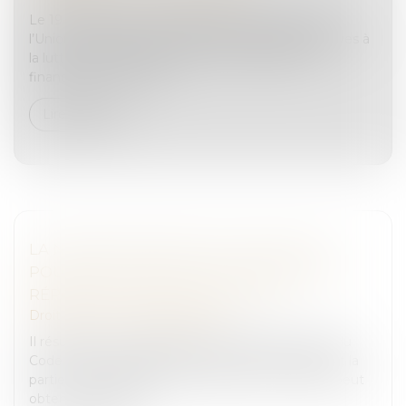
Le 19 juin 2024, a été publié au Journal officiel de
l’Union européenne un ensemble de règles relatives à
la lutte contre le blanchiment de capitaux et le
financement du terrori...
Lire la suite
LA NÉCESSAIRE PREUVE D’UNE FAUTE
POUR QUE LA PARTIE CIVILE OBTIENNE
RÉPARATION DE SON DOMMAGE
Droit pénal
/
Procédure pénale
Il résulte de la combinaison des articles 2 et 497 du
Code de procédure pénale que le dommage dont la
partie civile, appelante d'un jugement de relaxe, peut
obtenir réparation d...