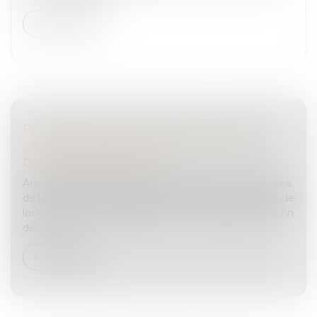
Lire la suite
PROJET DE LOI SUR « L’AIDE À MOURIR » :
LE DROIT PÉNAL OUBLIÉ DES DÉBATS ?
Droit pénal
/
(NPU) Infraction
Annoncé depuis plus de 18 mois, suite aux conclusions
de la convention citoyenne sur la fin de vie, le projet de
loi « relatif à l’accompagnement des malades et à la fin
de vie...
Lire la suite