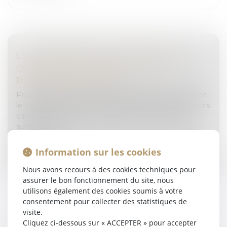
LOI WARSMANN 24 JUIN 2024 SAISIE
CONFISCATION AVOIRS CRIMINELS
Droit pénal
/
(NPU) Infraction
Pour mieux lutter contre la délinquance, la loi renforce
le cadre juridique des saisies et confiscations des avoirs
criminels. Elle prévoit en particulier la confiscation
automa...
Lire la suite
Information sur les cookies
Nous avons recours à des cookies techniques pour
assurer le bon fonctionnement du site, nous
utilisons également des cookies soumis à votre
consentement pour collecter des statistiques de
visite.
Cliquez ci-dessous sur « ACCEPTER » pour accepter
DONATION AVANT CESSION, DROITS DE