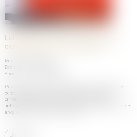
Loi Warsmann 24 juin 2024 saisie
confiscation avoirs criminels
Publié le :
04/07/2024
Droit pénal
/
(NPU) Infraction
Source :
www.vie-publique.fr
Pour mieux lutter contre la délinquance, la loi renforce le
cadre juridique des saisies et confiscations des avoirs
criminels. Elle prévoit en particulier la confiscation
automatique de certains biens saisis et facilitera l'action des
enquêteurs, des juges et de l'Agrasc...
Lire la suite