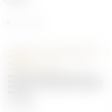
L’EXERCICE EXCLUSIF DES FONCTIONS DU
MINISTÈRE PUBLIC PAR LE PROCUREUR
GÉNÉRAL
Droit pénal
/
Procédure pénale
Selon l’article 192 du Code de procédure pénale, « les
fonctions du ministère public auprès de la chambre de
l’instruction sont exercées par le procureur général ou
par ses subs...
Lire la suite