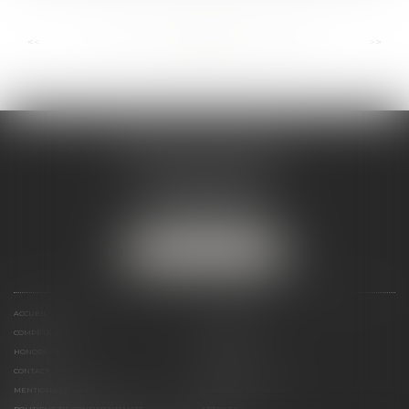
...
...
<<
<
60
61
62
63
64
65
66
>
>>
ANDRÉA THOMAS E.I.
2 allée Jules Verne
Immeuble le Sextant
56610 ARRADON
Tél :
07 50 67 78 03
NOUS LOCALISER
ACCUEIL
PRÉSENTATION
COMPÉTENCES
ACTUALITÉS
HONORAIRES
LIENS UTILES
CONTACT
PLAN DU SITE
MENTIONS LÉGALES
POLITIQUE DE COOKIES
POLITIQUE DE CONFIDENTIALITÉ
ARTICLES