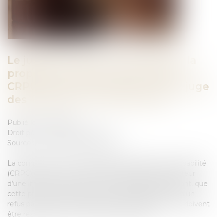
Le juge qui refuse d’homologuer la
proposition dans le cadre d’une
CRPC ne peut intervenir comme juge
des libertés et de la détention
Publié le :
17/11/2023
Droit pénal
/
Procédure pénale
Source :
www.lemag-juridique.com
La comparution sur reconnaissance préalable de culpabilité
(CRPC) est une procédure accélérée pour juger l’auteur
d’une infraction qui reconnaît sa culpabilité. Cependant, que
cette procédure aboutisse à une homologation ou à un
refus par le juge, certaines garanties fondamentales doivent
être respectées, dont celle de l’impartialité...