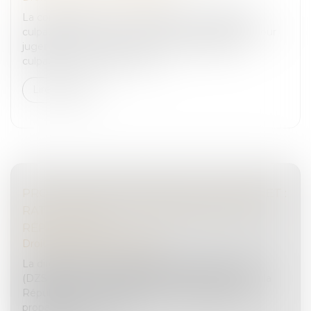
La comparution sur reconnaissance préalable de
culpabilité (CRPC) est une procédure accélérée pour
juger l’auteur d’une infraction qui reconnaît sa
culpabilité. Cependant, que c...
Lire la suite
PROPAGANDE TERRORISTE SUR INTERNET :
RATTACHEMENT AU TERRITOIRE DE LA
RÉPUBLIQUE
Droit pénal
/
(NPU) Infraction
La direction zonale de la sécurité intérieure nord
(DZSI) a adressé un signalement au procureur de la
République de Lille relatif à l’activité publique de
propagande à visée ter...