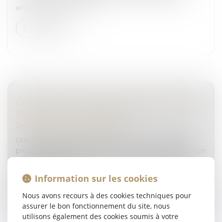
enregistré 244.000 vict...
Lire la suite
QPC : DESTRUCTION DES ÉCHANTILLONS
DE PRODUITS STUPÉFIANTS
Droit pénal
/
Procédure pénale
Une QPC reproche à l’article 706-30-1 du Code de
procédure pénale de réserver au cadre de l’information
judiciaire l’obligation de conserver un échantillon des
produits stupéfia...
Information sur les cookies
Lire la suite
Nous avons recours à des cookies techniques pour
assurer le bon fonctionnement du site, nous
utilisons également des cookies soumis à votre