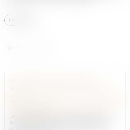
Lire la suite
VIOLENCES CONJUGALES : 244.000
VICTIMES EN 2022, EN HAUSSE DE 15% SUR
UN AN
Droit de la famille, des personnes et de leur patrimoine
/
Violences familiales
Les faits de violences conjugales ont augmenté de
15% en 2022, par rapport à l'année précédente. Le
ministère de l'Intérieur, qui l'a annoncé ce jeudi, a