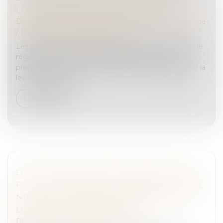
LÉGALE SONT DES BIENS PROPRES
Droit de la famille, des personnes et de leur patrimoine
/
Couples et régime matrimoniaux
Les stock-options attribuées à un époux marié sous le
régime de la communauté légale sont des biens
propres par nature, et seules les actions acquises par la
levée de l’option a...
Lire la suite
LE JUGE QUI REFUSE D’HOMOLOGUER LA
PROPOSITION DANS LE CADRE D’UNE CRPC
NE PEUT INTERVENIR COMME JUGE DES
LIBERTÉS ET DE LA DÉTENTION
Droit pénal
/
Procédure pénale