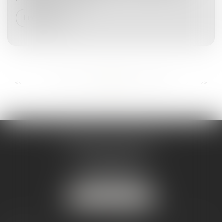
Lire la suite
...
...
<<
<
80
81
82
83
84
85
86
>
>>
ANDRÉA THOMAS E.I.
2 allée Jules Verne
Immeuble le Sextant
56610 ARRADON
Tél :
07 50 67 78 03
NOUS LOCALISER