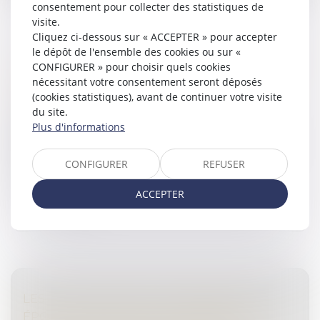
consentement pour collecter des statistiques de
visite.
Cliquez ci-dessous sur « ACCEPTER » pour accepter
le dépôt de l'ensemble des cookies ou sur «
RAPPEL DE LA PRÉÉMINENCE DU PRINCIPE
CONFIGURER » pour choisir quels cookies
DE L’AUTORITÉ DE LA CHOSE JUGÉE
nécessitant votre consentement seront déposés
(cookies statistiques), avant de continuer votre visite
Droit pénal
/
(NPU) Infraction
du site.
Par une décision du 8 novembre 2023, la Cour de
Plus d'informations
cassation rappelle que le principe de l’autorité de la
chose jugée s’oppose à ce qu’une décision devenue
définitive soit remise e...
CONFIGURER
REFUSER
Lire la suite
ACCEPTER
LES STOCK-OPTIONS ATTRIBUÉES À UN
ÉPOUX MARIÉ SOUS LA COMMUNAUTÉ