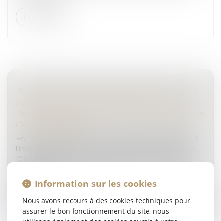
Lire la suite
INCESTE ET VIOLENCES SEXUELLES FAITES
AUX ENFANTS PROPOSITIONS CIIVISE
Droit de la famille, des personnes et de leur patrimoine
/
Violences familiales
En novembre 2023, la Commission indépendante sur
l'inceste et les violences sexuelles faites aux enfants
(Ciivise) formulait 82 préconisations. En juin 2026, la
Ciivise a remis...
Information sur les cookies
Lire la suite
Nous avons recours à des cookies techniques pour
assurer le bon fonctionnement du site, nous