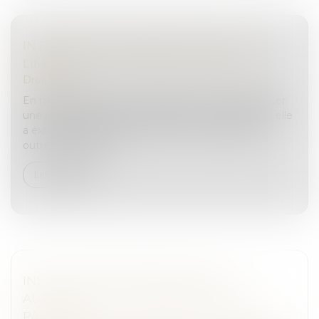
INTERDICTION DE MANIFESTER : LES
LIMITES DU POUVOIR DU JUGE PÉNAL
Droit pénal
En matière pénale, une juridiction ne peut prononcer
une peine qu'à raison d'une infraction pour laquelle elle
a expressément déclaré le prévenu coupable. En
outre, toute décisi...
Lire la suite
INSTRUCTION EN FAMILLE SANS
AUTORISATION : CONDAMNATION DES
PARENTS