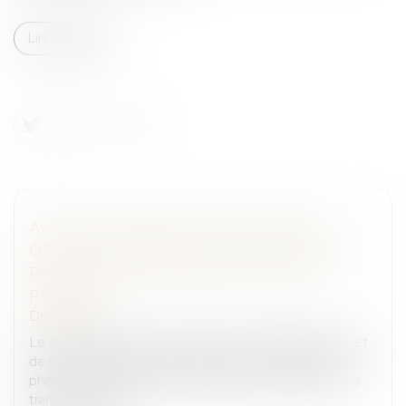
Lire la suite
AVIS SUR LE PROJET DE LOI "VISANT À
OFFRIR DES RÉPONSES IMMÉDIATES AUX
PHÉNOMÈNES TROUBLANT L’ORDRE
PUBLIC"
Droit pénal
Le 25 mars 2026, le Gouvernement a déposé le projet
de loi « visant à offrir des réponses immédiates aux
phénomènes troublant l’ordre public, la sécurité et la
tranquillité de n...