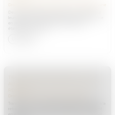
Droit de la famille, des personnes et de leur patrimoine
Deux parents pratiquent l’instruction en famille pour
leurs enfants. Le 10 mars 2023, ils reçoivent une mise
en demeure d’inscrire leurs enfants dans un
établissement scolaire....
Lire la suite
TRANSMISSION D’ENTREPRISE : L’ÉTAT
ALLÈGE LES RÈGLES POUR FACILITER LES
REPRISES
Droit des sociétés
/
Transmission d’entreprise
Transmission. Près de 500 000 dirigeants partiront à la
retraite au cours des dix prochaines années, mettant
en jeu quelque trois millions d’emplois. Pour fluidifier