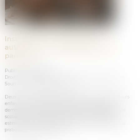
Instruction en famille sans
autorisation : condamnation des
parents
Publié le :
23/06/2026
Droit de la famille, des personnes et de leur patrimoine
Source :
www.lemag-juridique.com
Deux parents pratiquent l’instruction en famille pour leurs
enfants. Le 10 mars 2023, ils reçoivent une mise en
demeure d’inscrire leurs enfants dans un établissement
scolaire. Ils refusent de procéder à cette inscription,
estimant pouvoir continuer l’instruction en famille, qu’ils
pratiquaient déjà auparavant...