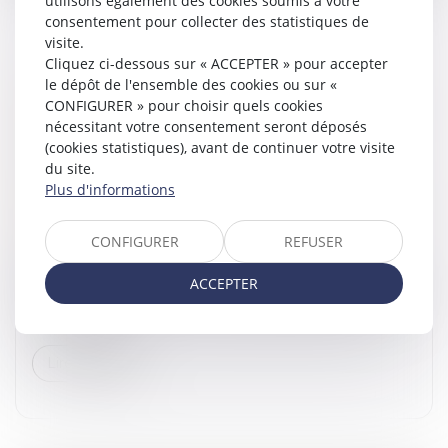
utilisons également des cookies soumis à votre
consentement pour collecter des statistiques de
visite.
Cliquez ci-dessous sur « ACCEPTER » pour accepter
le dépôt de l'ensemble des cookies ou sur «
EXONÉRATION TOTALE DE DROITS DE
CONFIGURER » pour choisir quels cookies
SUCCESSION ENTRE FRÈRES ET SŒURS (CGI,
nécessitant votre consentement seront déposés
ART. 796-0 TER) : ATTENTION DE NE PAS
(cookies statistiques), avant de continuer votre visite
CONFONDRE « DOMICILE COMMUN » ET
du site.
« RÉSIDENCE COMMUNE »
Plus d'informations
Droit de la famille, des personnes et de leur patrimoine
/
Patrimoine et succession
CONFIGURER
REFUSER
L’exonération totale de droits de succession dont
peuvent bénéficier certains frères et sœurs portée par
ACCEPTER
l’article 796-0 ter du CGI est très attractive eu égard au
taux de 35 %...
Lire la suite