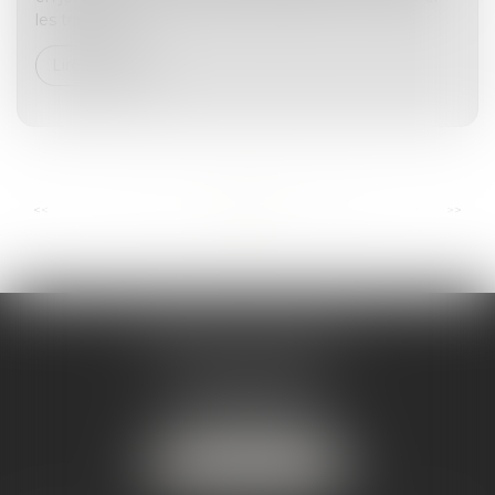
les transmi...
Lire la suite
...
...
<<
<
3
4
5
6
7
8
9
>
>>
ANDRÉA THOMAS E.I.
2 allée Jules Verne
Immeuble le Sextant
56610 ARRADON
Tél :
07 50 67 78 03
NOUS LOCALISER