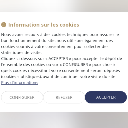
MATIONS
INFRACTIONS EN 
Droit pénal
/
(NPU) In
eurs principes,
Les infractions pour
Information sur les cookies
interdit qu’une
rue, sont le plus sou
r un autre d...
mis en cause sont en 
Nous avons recours à des cookies techniques pour assurer le
bon fonctionnement du site, nous utilisons également des
Lire la suite
cookies soumis à votre consentement pour collecter des
statistiques de visite.
Cliquez ci-dessous sur « ACCEPTER » pour accepter le dépôt de
l'ensemble des cookies ou sur « CONFIGURER » pour choisir
quels cookies nécessitant votre consentement seront déposés
(cookies statistiques), avant de continuer votre visite du site.
Plus d'informations
 VALORISATION
L’AVOCAT DÉSIGN
T DE LUTTE
DU PRÉVENU DOI
ACCEPTER
CONFIGURER
REFUSER
 FEMMES
MINEUR EN GARD
 patrimoine
/
ATTEINTE À SON 
Droit pénal
/
Droit p
 femmes et les
Selon l’article L.413