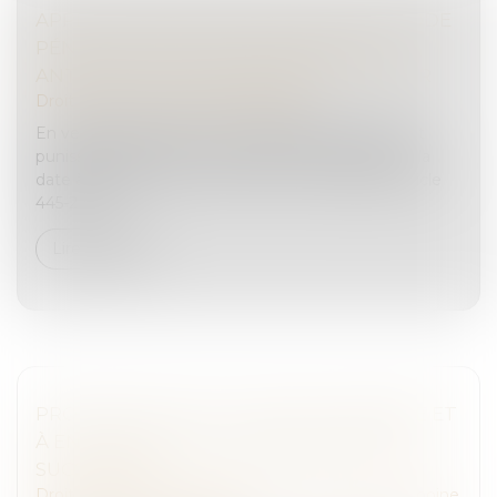
APPLICATION DE L’ARTICLE 445-2 DU CODE
PÉNAL AUX PACTES DE CORRUPTION
ANTÉRIEURS À SON ENTRÉE EN VIGUEUR
Droit pénal
/
Droit pénal des affaires
En vertu de l’article 112-1 du Code pénal, seuls sont
punissables les faits constitutifs d’une infraction à la
date à laquelle ils ont été commis. Ce faisant, l’article
445-2 du...
Lire la suite
PROPOSITION DE LOI VISANT À RÉDUIRE ET
À ENCADRER LES FRAIS BANCAIRES SUR
SUCCESSION
Droit de la famille, des personnes et de leur patrimoine