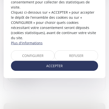
consentement pour collecter des statistiques de
visite.
Cliquez ci-dessous sur « ACCEPTER » pour accepter
le dépôt de l'ensemble des cookies ou sur «
INDIVISION : QUELLE INDEMNISATION POUR
CONFIGURER » pour choisir quels cookies
nécessitant votre consentement seront déposés
L’INDIVISAIRE QUI REMBOURSE SEUL LE
(cookies statistiques), avant de continuer votre visite
PRÊT ?
du site.
Droit de la famille, des personnes et de leur patrimoine
Plus d'informations
/
Divorce et séparation
En dépit d’un contentieux abondant autour de la
CONFIGURER
REFUSER
liquidation de l’indivision, l’opération reste épineuse,
usuellement enchevêtrée par des dépenses
ACCEPTER
personnelles engagées sur le bi...
Lire la suite