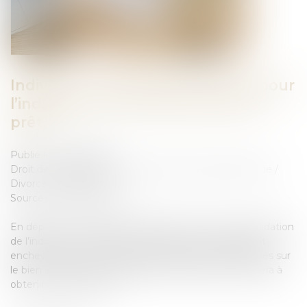
Indivision : quelle indemnisation pour
l’indivisaire qui rembourse seul le
prêt ?
Publié le :
05/06/2024
Droit de la famille, des personnes et de leur patrimoine
/
Divorce et séparation
Source :
www.aurep.com
En dépit d’un contentieux abondant autour de la liquidation
de l’indivision, l’opération reste épineuse, usuellement
enchevêtrée par des dépenses personnelles engagées sur
le bien indivis et pour lesquelles leur débiteur cherchera à
obtenir indemnisation...