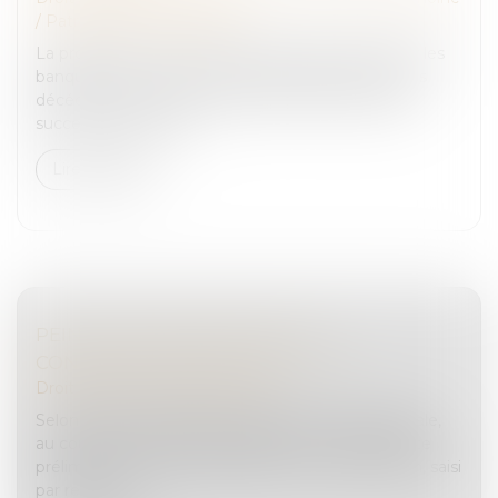
/
Patrimoine et succession
La proposition vient encadrer les frais facturés par les
banques pour clôturer les comptes de leurs clients
décédés, couramment appelés "frais bancaires de
succession". D'après...
Lire la suite
PEINE COMPLÉMENTAIRE DE
CONFISCATION : OFFICE DU JUGE
Droit pénal
/
Procédure pénale
Selon l’article 706-150 du Code de procédure pénale,
au cours de l’enquête de flagrance ou de l’enquête
préliminaire, le juge des libertés et de la détention, saisi
par requête...