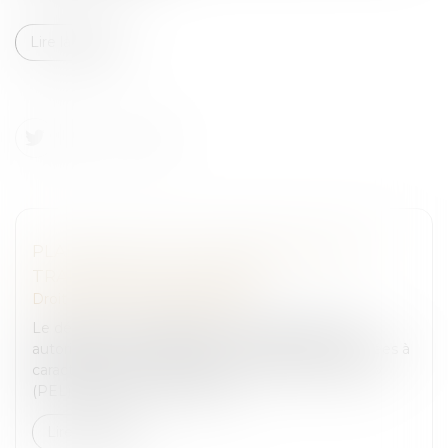
Lire la suite
PLAINTE EN LIGNE : MISE EN PLACE DU
TRAITEMENT AUTOMATISÉ
Droit pénal
/
Procédure pénale
Le décret n° 2024-478 du 27 mai 2024 portant
autorisation d’un traitement automatisé de données à
caractère personnel dénommé « plainte en ligne »
(PEL) est paru au Journal offi...
Lire la suite