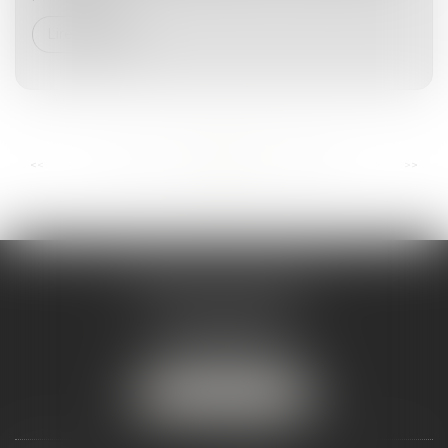
Lire la suite
...
...
<<
<
63
64
65
66
67
68
69
>
>>
ANDRÉA THOMAS E.I.
2 allée Jules Verne
Immeuble le Sextant
56610 ARRADON
Tél :
07 50 67 78 03
NOUS LOCALISER