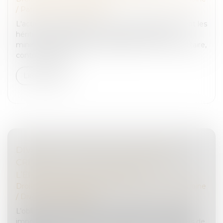
/
Patrimoine et succession
L'action en réduction est un recours dont disposent les
héritiers réservataires pour préserver leur part
minimale de la succession, appelée réserve héréditaire,
contre les donat...
Lire la suite
DIVORCE ET SÉPARATION DE BIENS : LA
CRÉANCE EST-ELLE À L’ENCONTRE DE
L’ÉPOUX OU DE L’INDIVISION ?
Droit de la famille, des personnes et de leur patrimoine
/
Divorce et séparation
L’obligation de contribuer aux charges du mariage
impose à chaque époux de participer aux dépenses de