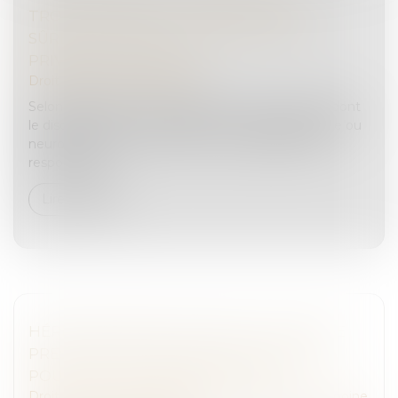
TROUBLE MENTAL : LES MESURES DE
SÛRETÉ DOIVENT RESPECTER LA VIE
PRIVÉE DE L’ACCUSÉ
Droit pénal
/
(NPU) Infraction
Selon l’article 122-1 du Code pénal, une personne dont
le discernement est aboli par un trouble psychique ou
neuropsychique ne peut être tenue pénalement
responsable...
Lire la suite
HÉRITIERS RÉSERVATAIRES ET DÉLAIS DE
PRESCRIPTION : QUELLE APPLICATION
POUR L’ACTION EN RÉDUCTION ?
Droit de la famille, des personnes et de leur patrimoine