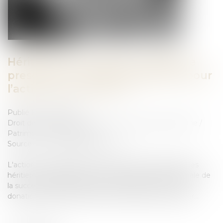
Héritiers réservataires et délais de
prescription : quelle application pour
l’action en réduction ?
Publié le :
14/11/2024
Droit de la famille, des personnes et de leur patrimoine
/
Patrimoine et succession
Source :
www.lemag-juridique.com
L'action en réduction est un recours dont disposent les
héritiers réservataires pour préserver leur part minimale de
la succession, appelée réserve héréditaire, contre les
donations faites par le défunt qui pourraient l'amputer...