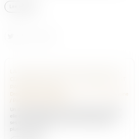
Lire la suite
LA DONATION EFFECTUÉE AU PROFIT DU
CONJOINT DE L’ÉPOUX SUCCESSIBLE N’EST
PAS RAPPORTABLE
Droit de la famille, des personnes et de leur patrimoine
/
Patrimoine et succession
Un défunt laissait pour lui succéder son fils et sa fille
elle-même décédée, aux droits de laquelle venaient
ses fils. Le de cujus avait de son vivant effectué
plusieurs donatio...