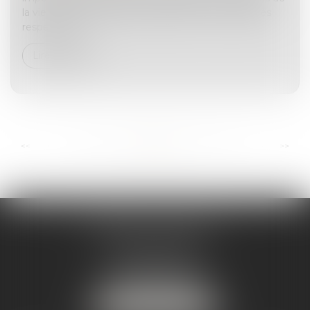
la vie commune proportionnellement à ses facultés
respectives...
Lire la suite
...
...
<<
<
46
47
48
49
50
51
52
>
>>
ANDRÉA THOMAS E.I.
2 allée Jules Verne
Immeuble le Sextant
56610 ARRADON
Tél :
07 50 67 78 03
NOUS LOCALISER