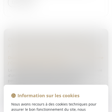
Lire la suite
CHOISIR SON RÉGIME MATRIMONIAL :
ATTENTION À L'IMPACT SUR VOS FINANCES
!
Droit de la famille, des personnes et de leur patrimoine
/
Couples et régime matrimoniaux
Le mariage représente un tournant majeur dans la vie
d'un couple. Mais au-delà de l'union de deux
personnes, il s'accompagne d'une série de
conséquences juridiques et financière...
Information sur les cookies
Lire la suite
Nous avons recours à des cookies techniques pour
assurer le bon fonctionnement du site, nous