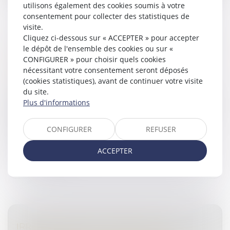
utilisons également des cookies soumis à votre
consentement pour collecter des statistiques de
visite.
Cliquez ci-dessous sur « ACCEPTER » pour accepter
CONSTATATIONS DU JUGE D'INSTRUCTION
le dépôt de l'ensemble des cookies ou sur «
AU DOMICILE D'UN AVOCAT ET NOTION DE
CONFIGURER » pour choisir quels cookies
PERQUISITION
nécessitant votre consentement seront déposés
(cookies statistiques), avant de continuer votre visite
Droit pénal
/
Procédure pénale
du site.
Pour rejeter le moyen selon lequel le transport du juge
Plus d'informations
d’instruction au domicile d’un avocat constituait en
réalité une perquisition et aurait dû être autorisé par le
JLD, l’ar...
CONFIGURER
REFUSER
Lire la suite
ACCEPTER
IRRESPONSABILITÉ PÉNALE POUR