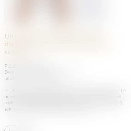
Une hausse des signalements
d'incidents graves dans le milieu
scolaire
Publié le :
05/03/2024
Droit pénal
/
Droit pénal des mineurs
Source :
www.vie-publique.fr
Insultes, agressions physiques, vols, atteintes à la laïcité… Le
nombre d'incidents graves dans les écoles, les collèges et
les lycées a légèrement augmenté sur l’année 2022-2023,
selon le ministère de l'éducation nationale...
Lire la suite