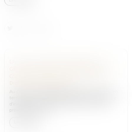
LA COUR DE CASSATION INVALIDE LA
GÉOLOCALISATION EN TEMPS RÉEL D'UN
GSM ORDONNÉE PAR LE PROCUREUR
Droit pénal
/
Procédure pénale
Au cours d’une enquête pénale, la géolocalisation en
temps réel d’un téléphone portable est une mesure
d’investigation qui doit faire l’objet d’un contrôle
préalable par un juge...
Lire la suite