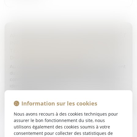
AFFAIRE LAFARGE SUITE : MANDAT D’ARRÊT
INTERNATIONAL POUR FINANCEMENT DU
TERRORISME ET DROITS DE LA DÉFENSE
Droit pénal
/
Droit pénal des affaires
Au cours de l’information ouverte en 1917 notamment
du chef de financement d’entreprise terroriste
concernant le cimentier Lafarge, des investigations
identifient le responsable...
Lire la suite
Information sur les cookies
Nous avons recours à des cookies techniques pour
assurer le bon fonctionnement du site, nous
utilisons également des cookies soumis à votre
consentement pour collecter des statistiques de