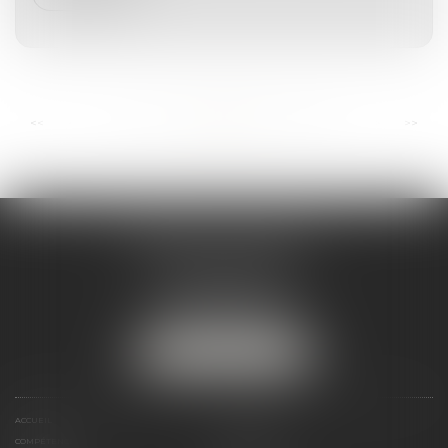
...
...
<<
<
71
72
73
74
75
76
77
>
>>
ANDRÉA THOMAS E.I.
2 allée Jules Verne
Immeuble le Sextant
56610 ARRADON
Tél :
07 50 67 78 03
NOUS LOCALISER
ACCUEIL
PRÉSENTATION
COMPÉTENCES
ACTUALITÉS