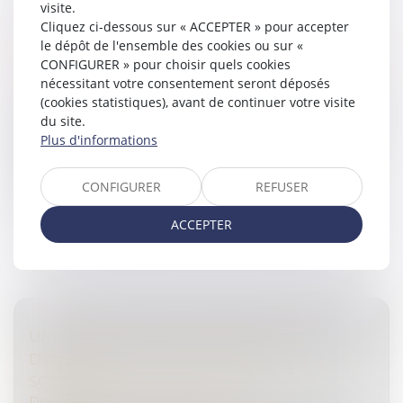
visite.
PROTECTION DU DROIT À L’IMAGE DE
Cliquez ci-dessous sur « ACCEPTER » pour accepter
L’ENFANT : PUBLICATION DE LA LOI
le dépôt de l'ensemble des cookies ou sur «
Droit de la famille, des personnes et de leur patrimoine
CONFIGURER » pour choisir quels cookies
/
Filiation
nécessitant votre consentement seront déposés
(cookies statistiques), avant de continuer votre visite
La loi n° 2024-120 du 19 février 2024 visant à garantir le
du site.
respect du droit à l’image des enfants a été publiée au
Plus d'informations
Journal officiel du 20 février 2024. Destinée à mieux
protéger...
CONFIGURER
REFUSER
Lire la suite
ACCEPTER
UNE HAUSSE DES SIGNALEMENTS
D'INCIDENTS GRAVES DANS LE MILIEU
SCOLAIRE
Droit pénal
/
Droit pénal des mineurs