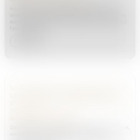
Insultes, agressions physiques, vols, atteintes à la
laïcité… Le nombre d'incidents graves dans les écoles,
les collèges et les lycées a légèrement augmenté sur
l’année 2022-202...
Lire la suite
SAISIE DE BIENS ET NON ASSENTIMENT DE
LA PERSONNE : LA NÉCESSAIRE PREUVE
D’UN GRIEF JUSTIFIANT LA NULLITÉ D’UNE
TELLE SAISIE
Droit pénal
/
Procédure pénale
Dans le cadre d’une instruction, toute personne a droit,
conformément à l’article 8 de la Convention