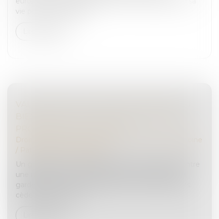
européenne des droits de l’homme, au respect de sa
vie privée et familiale,...
Lire la suite
VALEUR DU NOUVEAU BIEN SUBROGÉ AU
BIEN ALIÉNÉ ET ATTEINTE AU DROIT DE
PROPRIÉTÉ : QPC REJETÉE
Droit de la famille, des personnes et de leur patrimoine
/
Patrimoine et succession
Un groupement foncier agricole a été constitué entre
une mère et ses cinq enfants. Cette dernière en a
gardé l’usufruit. Après son décès, un de ses enfants
cède ses parts à ses...
Lire la suite