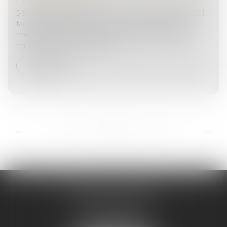
5 901 demandes d’ordonnance de protection en 2021
face à 208 000 victimes de violences conjugales la
même année. Ces chiffres, communiqués par le
ministère de la justice à la su...
Lire la suite
...
...
<<
<
92
93
94
95
96
97
98
>
>>
ANDRÉA THOMAS E.I.
2 allée Jules Verne
Immeuble le Sextant
56610 ARRADON