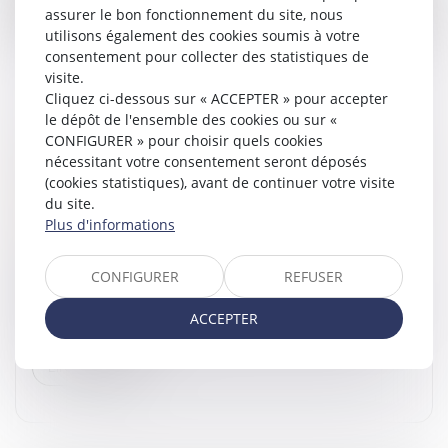
assurer le bon fonctionnement du site, nous
utilisons également des cookies soumis à votre
consentement pour collecter des statistiques de
visite.
Cliquez ci-dessous sur « ACCEPTER » pour accepter
le dépôt de l'ensemble des cookies ou sur «
PAS DE CRÉANCE SI LA PRÉSOMPTION DE
CONFIGURER » pour choisir quels cookies
nécessitant votre consentement seront déposés
CONTRIBUTION AUX CHARGES DU MARIAGE
(cookies statistiques), avant de continuer votre visite
EST JUGÉE IRRÉFRAGABLE
du site.
Droit de la famille, des personnes et de leur patrimoine
Plus d'informations
/
Patrimoine et succession
Si la présomption de contribution aux charges du
CONFIGURER
REFUSER
mariage à proportion des facultés respectives des
époux est jugée irréfragable, l’époux ne peut prouver ni
ACCEPTER
la sous-contribution...
Lire la suite