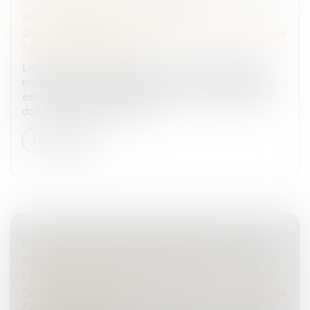
PAR L’ARRÊT OU LES PIÈCES
Droit de la famille, des personnes et de leur patrimoine
/
Divorce et séparation
Lorsqu’un enfant est auditionné à l’occasion d’une
instance qui le concerne, le compte rendu d‘audition
est communiqué aux parties. Cette communication
doit être mentionnée dans...
Lire la suite
NOUVEAU BILAN MINISTÉRIEL SUR LES
ORDONNANCES DE PROTECTION CONTRE
LES VIOLENCES CONJUGALES
Droit de la famille, des personnes et de leur patrimoine
/
Violences familiales