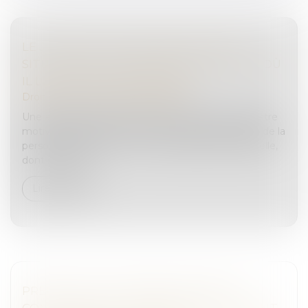
LE JUGE DOIT TENIR COMPTE DE LA
SITUATION DE LA SOCIÉTÉ AU MOMENT OÙ
IL LUI INFLIGE UNE AMENDE
Droit pénal
/
Droit pénal des affaires
Une amende prononcée contre une société doit être
motivée en tenant compte de la gravité des faits, de la
personnalité de celle-ci et de sa situation personnelle,
dont ses resso...
Lire la suite
PREUVE DE LA COMMUNICATION DU
COMPTE RENDU D’AUDITION DE L’ENFANT