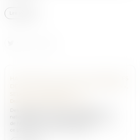
Lire la suite
HARCÈLEMENT À L’ÉCOLE : LES DISPOSITIFS
DE LUTTE « PAS SUFFISAMMENT CONNUS »,
SELON LA MÉDIATRICE
Droit pénal
/
Droit pénal des mineurs
Des améliorations sont à prévoir dans l’Éducation
nationale pour mieux traiter les questions
de harcèlement car les dispositifs de lutte contre
ce phénomène ne sont « pas encore...