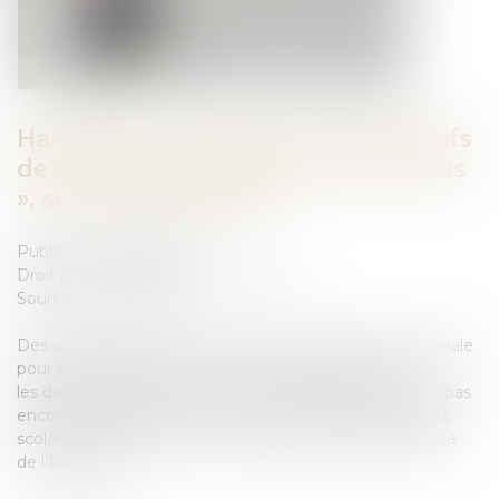
Harcèlement à l’école : les dispositifs
de lutte « pas suffisamment connus
», selon la médiatrice
Publié le :
08/08/2023
Droit pénal
/
Droit pénal des mineurs
Source :
www.weka.fr
Des améliorations sont à prévoir dans l’Éducation nationale
pour mieux traiter les questions de harcèlement car
les dispositifs de lutte contre ce phénomène ne sont « pas
encore suffisamment connus » dans les établissements
scolaires, a souligné mercredi 19 juillet 2023 la médiatrice
de l’Éducation...