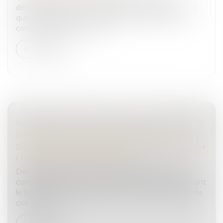
délivrance judiciaire de son legs dans les limites de la
quotité disponible. Il a fait délivrer, par huissier, un
commandement de paye...
Lire la suite
REVENDICATION DE LA QUALITÉ D’ASSOCIÉ
PAR UN ÉPOUX COMMUN EN BIENS
Droit de la famille, des personnes et de leur patrimoine
/
Couples et régime matrimoniaux
Des époux se sont mariés le 17 juillet 1970, sans
contrat préalable. Le 13 juin 2007, le mari, revendiquant
le bénéfice des dispositions de l'article 1832-2 du code
civil, a not...