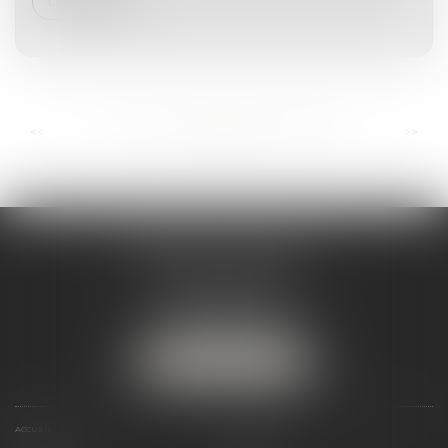
Lire la suite
...
...
<<
<
120
121
122
123
124
125
126
>
>>
ANDRÉA THOMAS E.I.
2 allée Jules Verne
Immeuble le Sextant
56610 ARRADON
Tél :
07 50 67 78 03
NOUS LOCALISER
ACCUEIL
PRÉSENTATION