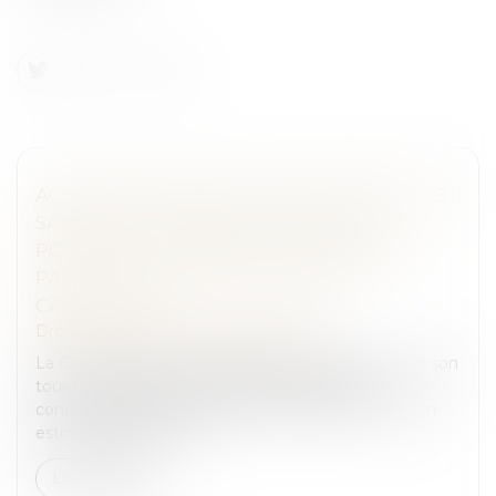
ACCÈS DES MINEURS À LA PORNOGRAPHIE :
SAISI PAR LA SOCIÉTÉ ÉDITRICE DE
PORNHUB, LE TRIBUNAL JUDICIAIRE DE
PARIS EN APPELLE À LA COUR DE
CASSATION
Droit pénal
/
Droit pénal des mineurs
La Cour de cassation a désormais trois mois pour à son
tour transmettre une Question prioritaire de
constitutionnalité au Conseil constitutionnel ou bien
estimer qu'elle n'est p...
Lire la suite