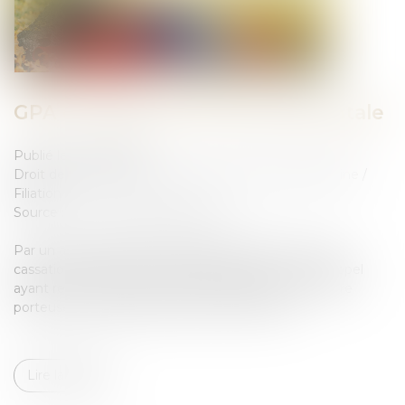
GPA et retrait de l'autorité parentale
Publié le :
18/10/2022
Droit de la famille, des personnes et de leur patrimoine
/
Filiation
Source :
www.lemag-juridique.com
Par un arrêt rendu le 21 septembre 2022, la Cour de
cassation valide la décision rendue par une Cour d’appel
ayant refusé de retirer l’autorité parentale à une mère
porteuse, à la demande du père des enfants...
Lire la suite