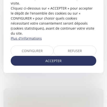
visite.
Cliquez ci-dessous sur « ACCEPTER » pour accepter
POUR CHOISIR LE TUTEUR, LE JUGE N'EST
le dépôt de l'ensemble des cookies ou sur «
PAS LIÉ PAR LE MANDAT DE PROTECTION
CONFIGURER » pour choisir quels cookies
FUTURE CONCLU PRÉCÉDEMMENT
nécessitant votre consentement seront déposés
Droit de la famille, des personnes et de leur patrimoine
(cookies statistiques), avant de continuer votre visite
/
Patrimoine et succession
du site.
L’établissement d’un mandat de protection future
Plus d'informations
entre une mère et sa fille n’implique pas que celle-ci se
voit confier l’exercice de la tutelle ouverte
CONFIGURER
REFUSER
ultérieurement ; le juge...
ACCEPTER
Lire la suite
ACTIVITÉ OCCULTE : LE DÉLAI SPÉCIAL DE
RÉCLAMATION S'APPLIQUE QUEL QUE SOIT