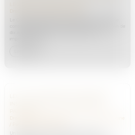
LE DÉLAI DE REPRISE UTILISÉ
Droit pénal
/
Droit pénal des affaires
Le Conseil d'Etat juge qu'en cas d'activité occulte le
contribuable dispose du délai spécial de réclamation de
dix ans égal à celui fixé à l'administration, peu
important que ce...
Lire la suite
LEGS : LA DÉLIVRANCE JUDICIAIRE EST
INSUFFISANTE POUR EN OBTENIR LE
PAIEMENT
Droit de la famille, des personnes et de leur patrimoine
/
Patrimoine et succession
Un légataire de somme d’argent a obtenu la