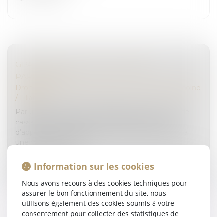
GPA ET RETRAIT DE L'AUTORITÉ
PARENTALE
Droit de la famille, des personnes et de leur patrimoine
/
Filiation
Par un arrêt rendu le 21 septembre 2022, la Cour de
cassation valide la décision rendue par une Cour
d’appel ayant refusé de retirer l’autorité parentale à
une mère porteuse, à...
Lire la suite
Information sur les cookies
Nous avons recours à des cookies techniques pour
assurer le bon fonctionnement du site, nous
utilisons également des cookies soumis à votre
consentement pour collecter des statistiques de