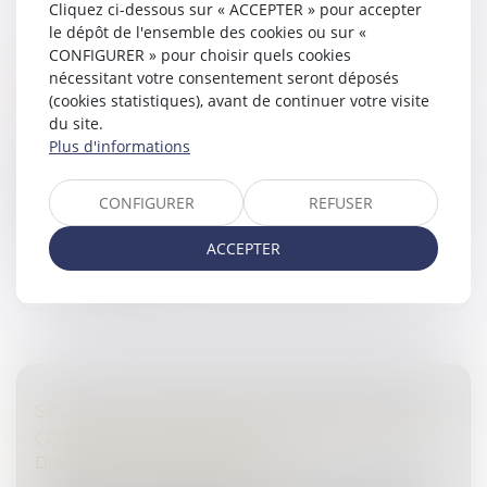
Cliquez ci-dessous sur « ACCEPTER » pour accepter
le dépôt de l'ensemble des cookies ou sur «
PRINCIPE « NON BIS IN IDEM » : PRÉCISIONS
CONFIGURER » pour choisir quels cookies
SUR LES CONDITIONS D’APPLICATION DU
nécessitant votre consentement seront déposés
(cookies statistiques), avant de continuer votre visite
CUMUL DES PEINES
du site.
Droit pénal
Plus d'informations
Conformément au principe « non bis in idem » (ou « ne
bis in idem »), nul ne peut être poursuivi ni condamné
CONFIGURER
REFUSER
deux fois pour les mêmes faits...
ACCEPTER
Lire la suite
SEULE LA VICTIME PEUT VALABLEMENT SE
CONSTITUER PARTIE CIVILE !
Droit pénal
/
Procédure pénale