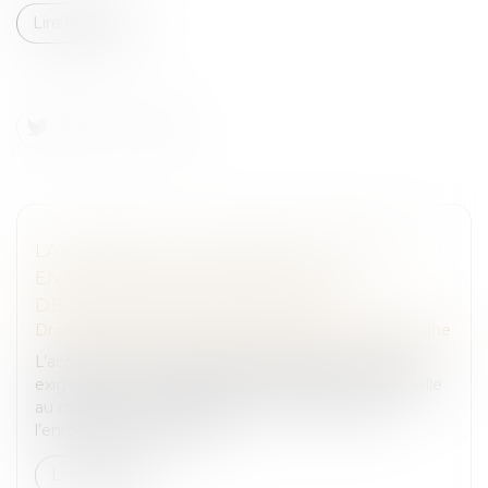
Lire la suite
LA FRAUDE À LA COMMUNAUTÉ DE VIE
ENTRAÎNE L’ANNULATION DE LA
DÉCLARATION DE NATIONALITÉ
Droit de la famille, des personnes et de leur patrimoine
L’acquisition de la nationalité française par mariage
exige une communauté de vie affective et matérielle
au moment de la déclaration. En cas de fraude,
l’enregistrement peut êt...
Lire la suite