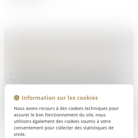
BIEN ANTICIPER SA TRANSMISSION, UN
ENJEU MAJEUR POUR LES ENTREPRISES
FRANCILIENNES
Droit des sociétés
/
Transmission d’entreprise
A l'occasion des 100 ans du réseau CMA, la Chambre
de métiers et de l’artisanat Île-de-France a mis en
lumière la question de la reprise des entreprises. Un
sujet crucial, mais...
Information sur les cookies
Lire la suite
Nous avons recours à des cookies techniques pour
assurer le bon fonctionnement du site, nous
utilisons également des cookies soumis à votre
consentement pour collecter des statistiques de
visite.