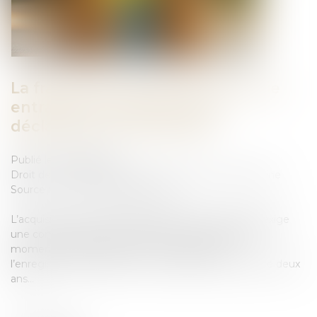
La fraude à la communauté de vie
entraîne l’annulation de la
déclaration de nationalité
Publié le :
08/07/2025
Droit de la famille, des personnes et de leur patrimoine
Source :
www.lemag-juridique.com
L’acquisition de la nationalité française par mariage exige
une communauté de vie affective et matérielle au
moment de la déclaration. En cas de fraude,
l’enregistrement peut être contesté dans un délai de deux
ans...