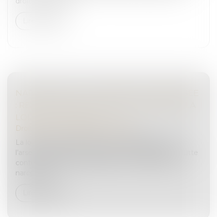
droits de success...
Lire la suite
NARCOTRAFIC ET CRIMINALITÉ ORGANISÉE
: RETOUR SUR LES MESURES PHARES DE LA
LOI DU 13 JUIN 2025
Droit pénal
/
Droit pénal des affaires
La loi du 13 juin 2025 renforce considérablement
l’arsenal juridique et institutionnel français dans la lutte
contre la criminalité organisée, et en particulier le
narcotrafic....
Lire la suite