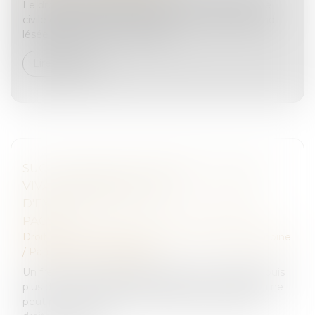
Le droit de porter plainte et de se constituer partie
civile est réservé à la seule personne qui se prétend
lésée par un crime ou un délit...
Lire la suite
SUCCESSION ENTRE FRÈRES ET SOEURS
VIVANT ENSEMBLE : PAS
D'EXONÉRATION POUR LE COLLATÉRAL
PACSÉ
Droit de la famille, des personnes et de leur patrimoine
/
Patrimoine et succession
Un frère ou une soeur domicilié avec le défunt depuis
plus de 5 ans et âgé de plus de 50 ans (ou infirme) ne
peut pas bénéficier de l'exonération spécifique de