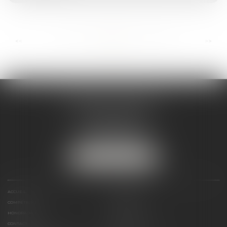
...
...
<<
<
17
18
19
20
21
22
23
>
>>
ANDRÉA THOMAS E.I.
2 allée Jules Verne
Immeuble le Sextant
56610 ARRADON
Tél :
07 50 67 78 03
NOUS LOCALISER
ACCUEIL
PRÉSENTATION
COMPÉTENCES
ACTUALITÉS
HONORAIRES
LIENS UTILES
CONTACT
PLAN DU SITE