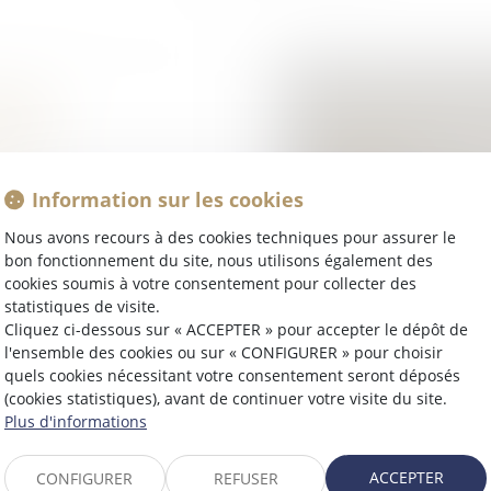
SIONS
FAUX, COMPTES I
ÉGIMES
INFORMATIONS : 
CUMULER
Droit pénal
/
Droit pé
Information sur les cookies
ne relative aux
Un dirigeant de soci
Nous avons recours à des cookies techniques pour assurer le
2022 qui modifie le
d’informations tromp
bon fonctionnement du site, nous utilisons également des
nelle...
peut être poursuivi au
cookies soumis à votre consentement pour collecter des
statistiques de visite.
Lire la suite
Cliquez ci-dessous sur « ACCEPTER » pour accepter le dépôt de
l'ensemble des cookies ou sur « CONFIGURER » pour choisir
quels cookies nécessitant votre consentement seront déposés
(cookies statistiques), avant de continuer votre visite du site.
Plus d'informations
ACCEPTER
CONFIGURER
REFUSER