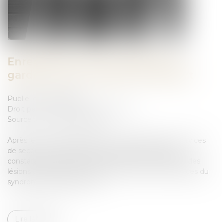
Enregistrement de l’audition du
gardé à vue et mission de l’expert
Publié le :
20/06/2023
Droit pénal
/
Droit pénal des mineurs
Source :
www.actu-juridique.fr
Après le constat de décès d’un nourrisson par les services
de secours au domicile d’un couple, les premières
constatations médico-légales mettent en évidence des
lésions traumatiques au niveau du cerveau, évocatrices du
syndrome du bébé secoué...
Lire la suite