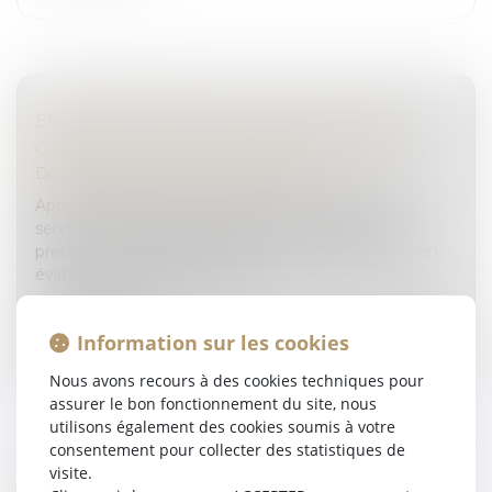
ENREGISTREMENT DE L’AUDITION DU
GARDÉ À VUE ET MISSION DE L’EXPERT
Droit pénal
/
Droit pénal des mineurs
Après le constat de décès d’un nourrisson par les
services de secours au domicile d’un couple, les
premières constatations médico-légales mettent en
évidence des lésions traumat...
Lire la suite
Information sur les cookies
Nous avons recours à des cookies techniques pour
assurer le bon fonctionnement du site, nous
utilisons également des cookies soumis à votre
consentement pour collecter des statistiques de
visite.
CESSION DE TITRES À PRIX MINORÉ : UN