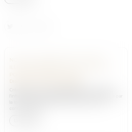
NOUVELLE DÉFINITION DE LA PRISE
ILLÉGALE D’INTÉRÊTS : TOUT CHANGER
POUR QUE RIEN NE CHANGE
Droit pénal
/
Droit pénal des affaires
Critiquée pour son champ d’application trop grand,
l’infraction de prise illégale d’intérêts a été modifiée par
la loi n° 2021-1729 du 22 décembre 2021 pour la
confiance dans l’...
Lire la suite