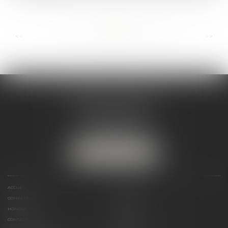
...
...
<<
<
97
98
99
100
101
102
103
>
>>
ANDRÉA THOMAS E.I.
2 allée Jules Verne
Immeuble le Sextant
56610 ARRADON
Tél :
07 50 67 78 03
NOUS LOCALISER
ACCUEIL
PRÉSENTATION
COMPÉTENCES
ACTUALITÉS
HONORAIRES
LIENS UTILES
CONTACT
PLAN DU SITE