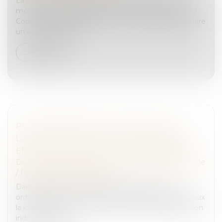
La Cour de cassation a jugé le 24 mai dernier que
méconnaît les dispositions des articles 359 et 360 du
Code de procédure pénale, la cour d'assises qui déclare
un accusé coupabl...
Lire la suite
PAS D’INDEMNITÉ D’OCCUPATION EN
L’ABSENCE D'INDIVISION EN JOUISSANCE
ENTRE LES ÉPOUX NUS-PROPRIÉTAIRES
Droit de la famille, des personnes et de leur patrimoine
/
Patrimoine et succession
Dans le cadre d’une procédure de divorce, une
ordonnance de non-conciliation avait attribué à l’époux
la jouissance à titre onéreux du domicile conjugal, bien
indivis en nue-pro...