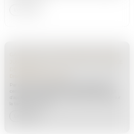
Lire la suite
GARDE À VUE : L'ALCOOLÉMIE POSITIVE NE
JUSTIFIE PAS UNE NOTIFICATION DIFFÉRÉE
DES DROITS
Droit pénal
/
(NPU) Infraction
Par un arrêt du 25 mai 2023, la Cour de cassation
censure une ordonnance d’un président d’une cour
d’appel qui avait rejeté un moyen de nullité fondé sur
la tardivité de la noti...
Lire la suite