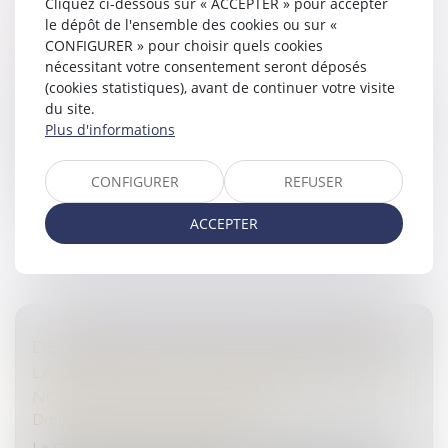
Cliquez ci-dessous sur « ACCEPTER » pour accepter
ÉCART INFÉRIEUR À 20 % PEUT ÊTRE
le dépôt de l'ensemble des cookies ou sur «
CONSTITUTIF D'UNE LIBÉRALITÉ
CONFIGURER » pour choisir quels cookies
Droit des sociétés
/
Transmission d’entreprise
nécessitant votre consentement seront déposés
(cookies statistiques), avant de continuer votre visite
Tenant compte des circonstances particulières de
du site.
l’espèce, le Conseil d’État regarde comme significative
Plus d'informations
la minoration de 14,1 % du prix de cession de titres non
cotés évalués s...
CONFIGURER
REFUSER
Lire la suite
ACCEPTER
DÉCLARATION DE CULPABILITÉ REQUISE À
LA MAJORITÉ DES VOIX ET MENTION DU
NOMBRE DE VOIX EXPRIMÉES
Droit pénal
/
Procédure pénale