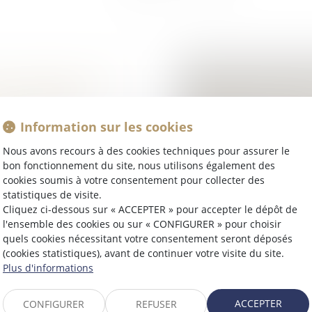
E : RAPPEL DE LA
ENFANT NÉ HORS 
TIE CIVILE
DE L’ACTE DE NA
HÉRITER
Information sur les cookies
Droit de la famille, 
Nous avons recours à des cookies techniques pour assurer le
Patrimoine et succes
’article 441-4 du Code
bon fonctionnement du site, nous utilisons également des
its inexacts et
Les héritières oublié
cookies soumis à votre consentement pour collecter des
sitaire...
justifient de leur a
statistiques de visite.
Cliquez ci-dessous sur « ACCEPTER » pour accepter le dépôt de
production de leur ac
l'ensemble des cookies ou sur « CONFIGURER » pour choisir
quels cookies nécessitant votre consentement seront déposés
Lire la suite
(cookies statistiques), avant de continuer votre visite du site.
Plus d'informations
ACCEPTER
CONFIGURER
REFUSER