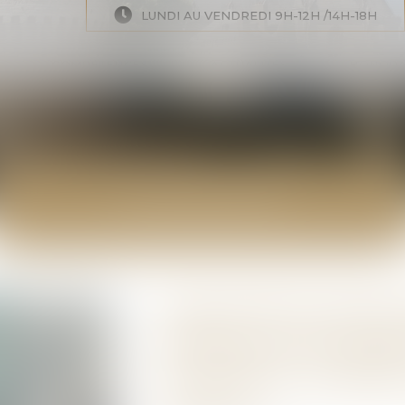
LUNDI AU VENDREDI 9H-12H /14H-18H
COMPÉTENCES
ACTUALITÉS
HONORA
ACTUALITÉS
Dispositif de géoloc
véhicule d’un susp
motivation suffisan