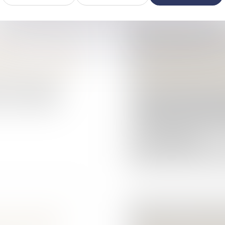
REPOSE SUR UNE
RECHERCHE DE F
UE
EST NÉCESSAIRE
 patrimoine
/
Filiation
DES SERVEURS DI
Droit pénal
/
Droit pé
ire par lequel un
ou la mère d’un
Sur le fondement de l
conformité de...
fiscales, un juge des 
l’administration fiscal
Lire la suite
 LE VÉHICULE
QUEL EST L’IMPÔ