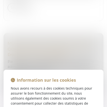
Lire la suite
MODULATION DE L’AMENDE DOUANIÈRE :
QUELLES SONT LES LIMITES DU JUGE ?
Droit pénal
/
Droit pénal des affaires
Par définition, l’amende douanière est une sanction
administrative ou pénale relative à la commission
d’une infraction douanière...
Information sur les cookies
Lire la suite
Nous avons recours à des cookies techniques pour
assurer le bon fonctionnement du site, nous
utilisons également des cookies soumis à votre
consentement pour collecter des statistiques de