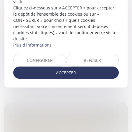
visite.
Cliquez ci-dessous sur « ACCEPTER » pour accepter
DROIT D’ACCÈS AUX ORIGINES DE L’ENFANT
le dépôt de l'ensemble des cookies ou sur «
NÉ SOUS X
CONFIGURER » pour choisir quels cookies
nécessitant votre consentement seront déposés
Droit de la famille, des personnes et de leur patrimoine
(cookies statistiques), avant de continuer votre visite
/
Filiation
du site.
La requérante, une ressortissante française née en
Plus d'informations
Nouvelle-Calédonie, n’eut connaissance de son
adoption qu’après le décès de son second parent
adoptif.
CONFIGURER
REFUSER
Lire la suite
ACCEPTER
DIRECTIVE SUR LES VIOLENCES FAITES AUX
FEMMES : UNE VICTOIRE EN DEMI-TEINTE
POUR LE PARLEMENT EUROPÉEN -