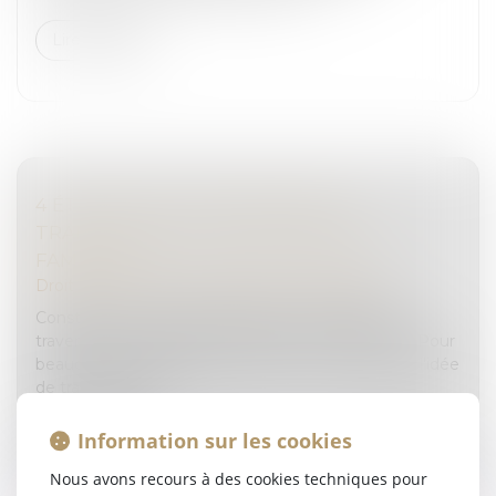
Lire la suite
4 ÉTAPES CLÉS POUR RÉUSSIR LA
TRANSMISSION D’UNE ENTREPRISE
FAMILIALE
Droit des sociétés
/
Transmission d’entreprise
Construire une entreprise pérenne et capable de
traverser les crises est souvent l'œuvre d'une vie. Pour
beaucoup de dirigeants de PME et ETI familiales, l'idée
de transmettre l...
Lire la suite
Information sur les cookies
Nous avons recours à des cookies techniques pour