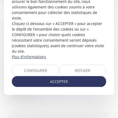
assurer le bon fonctionnement du site, nous
utilisons également des cookies soumis à votre
consentement pour collecter des statistiques de
visite.
Cliquez ci-dessous sur « ACCEPTER » pour accepter
DEMANDE DE REPRISE DE SOMMES
le dépôt de l'ensemble des cookies ou sur «
D’ARGENT : LA NÉCESSAIRE QUALIFICATION
CONFIGURER » pour choisir quels cookies
DE PROPRE DE L’ÉPOUX À LA DATE DE LA
nécessitant votre consentement seront déposés
DISSOLUTION DE LA COMMUNAUTÉ
(cookies statistiques), avant de continuer votre visite
Droit de la famille, des personnes et de leur patrimoine
du site.
/
Divorce et séparation
Plus d'informations
En application de l’article 1467 alinéa 1 du Code civil,
lorsque la communauté est dissoute, « chacun des
CONFIGURER
REFUSER
époux reprend ceux des biens qui n'étaient point
entrés en communauté,...
ACCEPTER
Lire la suite