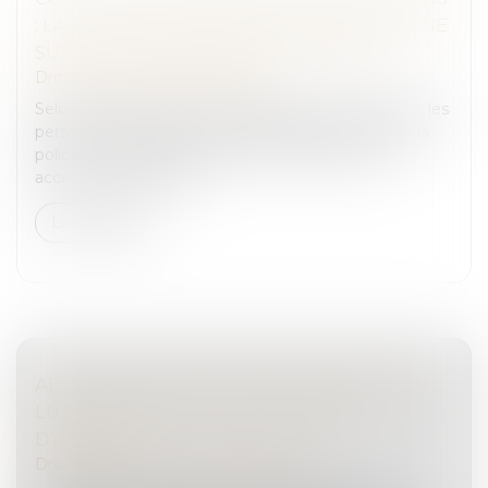
: LA SEULE MENTION DE SON EXISTENCE NE
SUFFIT PAS À EN ÉTABLIR LA PREUVE
Droit pénal
/
Procédure pénale
Selon l’article 230-10 du Code de procédure pénale, les
personnels spécialement habilités des services de la
police et de la gendarmerie nationales peuvent
accéder aux informati...
Lire la suite
ADOPTION DE NOUVELLES RÈGLES POUR
LUTTER CONTRE LE BLANCHIMENT
D’ARGENT
Droit pénal
/
Droit pénal des affaires