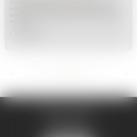
Le Parlement a adopté un ensemble de lois qui
renforce l’arsenal d’instruments européens de lutte
contre le blanchiment d’argent et le financement du
terrorisme...
Lire la suite
...
...
<<
<
65
66
67
68
69
70
71
>
>>
ANDRÉA THOMAS E.I.
2 allée Jules Verne
Immeuble le Sextant
56610 ARRADON
Tél :
07 50 67 78 03