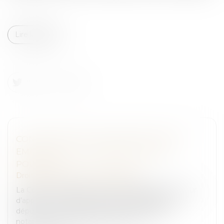
Lire la suite
CONDAMNATION D'UN DÉPUTÉ POUR
EMPLOI FICTIF ET SÉPARATION DES
POUVOIRS
Droit pénal
/
Droit pénal des affaires
La Cour de cassation confirme la décision de la cour
d’appel en ce qu’elle reconnaît la culpabilité d’un
député, de son épouse et de son suppléant,
notamment pour détournement d...