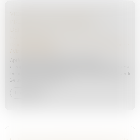
VIOLENCES FAITES AUX FEMMES : LA
PREMIÈRE LOI EUROPÉENNE
DÉFINITIVEMENT ADOPTÉE PAR LES
EURODÉPUTÉS
Droit de la famille, des personnes et de leur patrimoine
/
Violences familiales
Après de longues négociations, la directive
européenne pour lutter contre les violences envers les
femmes a reçu l’aval du Parlement européen mercredi
24 avril. Le texte entend...
Lire la suite
CONTRÔLE JUDICIAIRE DES HABILITATIONS