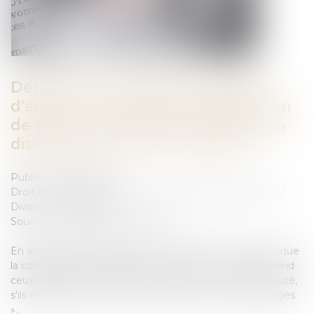
Demande de reprise de sommes
d’argent : la nécessaire qualification
de propre de l’époux à la date de la
dissolution de la communauté
Publié le :
14/05/2024
Droit de la famille, des personnes et de leur patrimoine
/
Divorce et séparation
Source :
www.lemag-juridique.com
En application de l’article 1467 alinéa 1 du Code civil, lorsque
la communauté est dissoute, « chacun des époux reprend
ceux des biens qui n'étaient point entrés en communauté,
s'ils existent en nature, ou les biens qui y ont été subrogés
»...