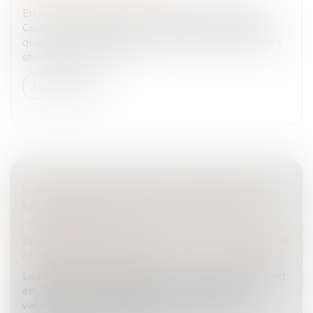
En cas de condamnation, les articles 359 et 360 du
Code de procédure pénale imposent une majorité
qualifiée : sept voix au moins lorsque la Cour d’assises
statue en premier ress...
Lire la suite
SUCCESSIONS VACANTES : DE NOUVEAUX
SERVICES EN LIGNE UTILES POUR LES
COLLECTIVITÉS
Droit de la famille, des personnes et de leur patrimoine
/
Patrimoine et succession
La Direction générale des Finances publiques a ouvert
en 2022 un service en ligne pour les successions
vacantes. Depuis cette année, ce Portail des