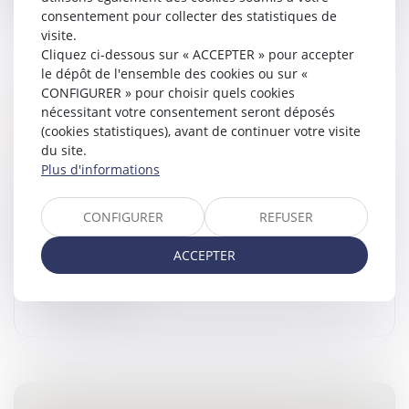
consentement pour collecter des statistiques de
visite.
Cliquez ci-dessous sur « ACCEPTER » pour accepter
le dépôt de l'ensemble des cookies ou sur «
CONFIGURER » pour choisir quels cookies
VIRY-CHÂTILLON INSTAURE UN COUVRE-
nécessitant votre consentement seront déposés
FEU POUR LES MINEURS DE MOINS DE 13
(cookies statistiques), avant de continuer votre visite
ANS
du site.
Droit pénal
/
Droit pénal des mineurs
Plus d'informations
Le maire centriste de Viry-Châtillon, Jean-Marie Vilain, a
annoncé, mardi 15 avril, qu’un arrêté de police
CONFIGURER
REFUSER
instaurant un couvre-feu de 22 heures à 6 heures du
matin pour les mi...
ACCEPTER
Lire la suite