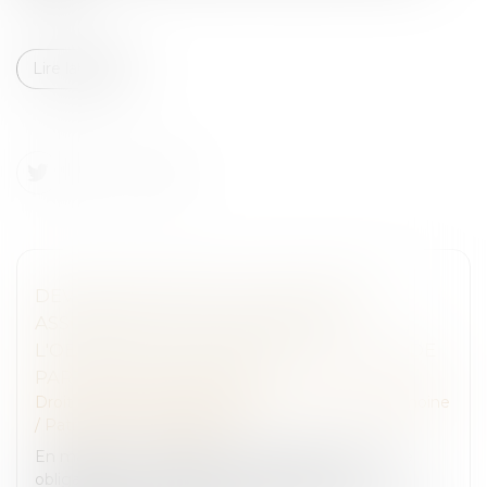
Lire la suite
DEVOIR DE CONSEIL DU NOTAIRE ET
ASSURANCE-VIE : LE POINT SUR
L'OBLIGATION D'INFORMATION EN CAS DE
PARTAGE SUCCESSORAL
Droit de la famille, des personnes et de leur patrimoine
/
Patrimoine et succession
En matière successorale, le notaire est tenu à une
obligation de conseil envers les parties qu’il