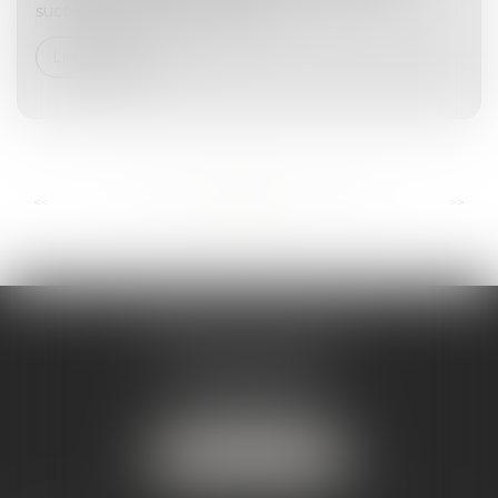
successions vacantes propose...
Lire la suite
...
...
<<
<
27
28
29
30
31
32
33
>
>>
ANDRÉA THOMAS E.I.
2 allée Jules Verne
Immeuble le Sextant
56610 ARRADON
Tél :
07 50 67 78 03
NOUS LOCALISER