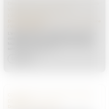
DÉCONSTRUIRE LES IDÉES REÇUES SUR LES
VIOLENCES CONJUGALES PAR
L’ANTHROPOLOGIE
Droit de la famille, des personnes et de leur patrimoine
/
Violences familiales
L’anthropologie permet d’appréhender les violences
conjugales comme un problème social complexe
touchant tous les milieux. Plusieurs problématiques
sont souvent associées : cris...
Lire la suite
CONDAMNATION EN ASSISES : DIRE SANS
DÉVOILER
Droit pénal
/
Procédure pénale