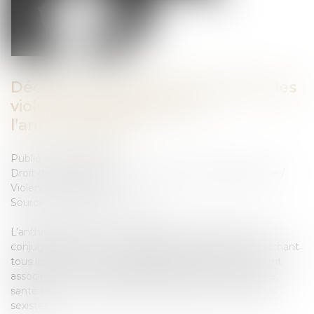
Déconstruire les idées reçues sur les
violences conjugales par
l’anthropologie
Publié le :
25/04/2025
Droit de la famille, des personnes et de leur patrimoine
/
Violences familiales
Source :
theconversation.com
L’anthropologie permet d’appréhender les violences
conjugales comme un problème social complexe touchant
tous les milieux. Plusieurs problématiques sont souvent
associées : crise du modèle patriarcal, exclusion sociale,
santé mentale, représentations érotiques et affectives
sexistes…