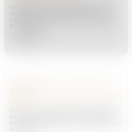
Par une décision du 13 septembre 2023, la Cour de
cassation rappelle en matière de confiscation des
scellées, que la Cour d’appel qui n’indique ni la nature
et l'origine des obj...
Lire la suite
CONGÉ D’ADOPTION : PUBLICATION DU
DÉCRET !
Droit de la famille, des personnes et de leur patrimoine
/
Filiation
Le décret du 12 septembre 2023 précise le délai dans
lequel les travailleurs salariés et non-salariés peuvent
prendre le congé d’adoption, puisque le congé débute
au plus tôt se...