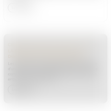
Lire la suite
CESSION DE PARTS SOCIALES : EFFETS DE
LA PRÉSOMPTION DE SOLIDARITÉ
Droit des sociétés
/
Transmission d’entreprise
Les conventions qui emportent cession de contrôle
d'une société commerciale présentant un caractère
commercial, encore qu'elles ne soient pas conclues
entres commerçants, les ob...
Lire la suite