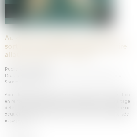
Au décès du débiteur, quel est le
sort de la prestation compensatoire
allouée avant le 1-7-2000 ?
Publié le :
05/10/2023
Droit de la famille, des personnes et de leur patrimoine
Source :
www.efl.fr
Après le décès du débiteur d’une prestation compensatoire
en rente viagère fixée avant la loi de 2000, et sans partage
définitif de la succession au 1er janvier 2005, cette rente ne
peut être ni révisée ni supprimée ; elle doit être capitalisée
et payée sur la …