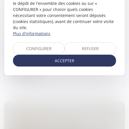
le dépôt de l'ensemble des cookies ou sur «
CONFIGURER » pour choisir quels cookies
AU DÉCÈS DU DÉBITEUR, QUEL EST LE SORT
nécessitant votre consentement seront déposés
DE LA PRESTATION COMPENSATOIRE
(cookies statistiques), avant de continuer votre visite
ALLOUÉE AVANT LE 1-7-2000 ?
du site.
Droit de la famille, des personnes et de leur patrimoine
Plus d'informations
Après le décès du débiteur d’une prestation
compensatoire en rente viagère fixée avant la loi de
CONFIGURER
REFUSER
2000, et sans partage définitif de la succession au 1er
janvier 2005, cette rent...
ACCEPTER
Lire la suite
CONFISCATION DES SCELLÉS ET CONTRÔLE
DE LÉGALITÉ
Droit pénal
/
Droit pénal des affaires