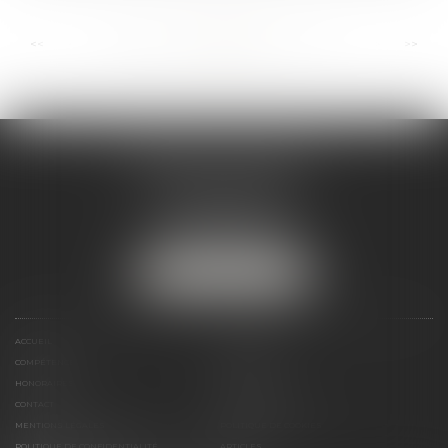
...
...
<<
<
85
86
87
88
89
90
91
>
>>
ANDRÉA THOMAS E.I.
2 allée Jules Verne
Immeuble le Sextant
56610 ARRADON
Tél :
07 50 67 78 03
NOUS LOCALISER
ACCUEIL
PRÉSENTATION
COMPÉTENCES
ACTUALITÉS
HONORAIRES
LIENS UTILES
CONTACT
PLAN DU SITE
MENTIONS LÉGALES
POLITIQUE DE COOKIES
POLITIQUE DE CONFIDENTIALITÉ
ARTICLES