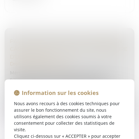
PAS D'IMMUNITÉ FAMILIALE AU PÉNAL EN
CAS D'UTILISATION DE LA CARTE BANCAIRE
D'UN PROCHE
Droit pénal
/
(NPU) Infraction
Même si le délit est commis au préjudice de ses
parents, l'auteur d'une escroquerie peut être
condamné dès lors qu'il s'est servi de leur carte
Information sur les cookies
bancaire pour son usage personnel...
Nous avons recours à des cookies techniques pour
Lire la suite
assurer le bon fonctionnement du site, nous
utilisons également des cookies soumis à votre
consentement pour collecter des statistiques de
visite.
Cliquez ci-dessous sur « ACCEPTER » pour accepter