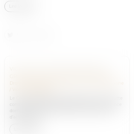
Lire la suite
VIOLENCE À L’ÉGARD DES FEMMES : LE
GREVIO PUBLIE SON RAPPORT ANNUEL
Droit de la famille, des personnes et de leur patrimoine
/
Violences familiales
Le Groupe d'experts du Conseil de l'Europe sur la lutte
contre la violence à l'égard des femmes et la violence
domestique (GREVIO) a publié son rapport annuel
d'activités, qui m...
Lire la suite