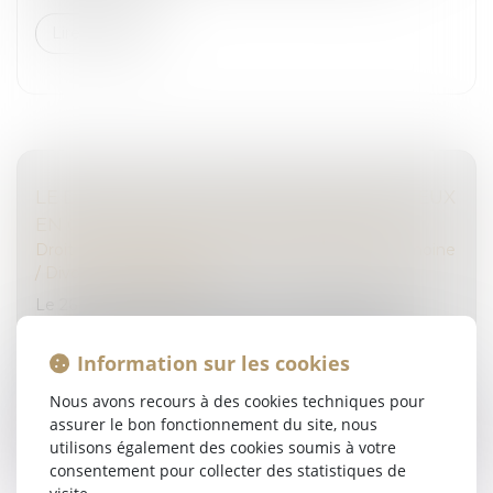
Lire la suite
LE DÉBLOCAGE DU DIVORCE CONTENTIEUX
EN CAS D’INACTION DU DEMANDEUR
Droit de la famille, des personnes et de leur patrimoine
/
Divorce et séparation
Le 26 juillet 2022, la question n° 298 a été posée
concernant l’application de la loi n° 2019-222 du 23
mars 2019 de programmation 2018-2022 et de
Information sur les cookies
réforme pour la justice. En ef...
Nous avons recours à des cookies techniques pour
Lire la suite
assurer le bon fonctionnement du site, nous
utilisons également des cookies soumis à votre
consentement pour collecter des statistiques de