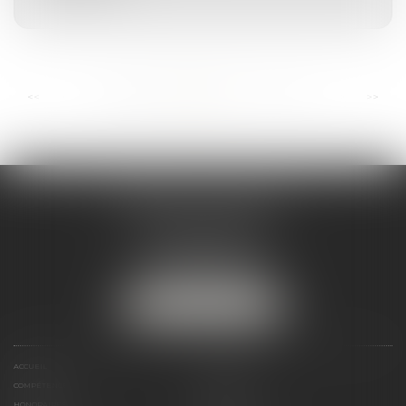
...
...
<<
<
107
108
109
110
111
112
113
>
>>
ANDRÉA THOMAS E.I.
2 allée Jules Verne
Immeuble le Sextant
56610 ARRADON
Tél :
07 50 67 78 03
NOUS LOCALISER
ACCUEIL
PRÉSENTATION
COMPÉTENCES
ACTUALITÉS
HONORAIRES
LIENS UTILES