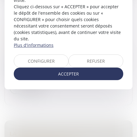
visite.
Cliquez ci-dessous sur « ACCEPTER » pour accepter
le dépôt de l'ensemble des cookies ou sur «
CONFIGURER » pour choisir quels cookies
L’ATTEINTE À LA LIBERTÉ D’EXPRESSION
nécessitant votre consentement seront déposés
(cookies statistiques), avant de continuer votre visite
EST ADMISE AU NOM DE L’ORDRE PUBLIC
du site.
LORSQU’ELLE EST TEMPORAIRE
Plus d'informations
Droit pénal
/
Procédure pénale
Dans un arrêt du 21 février 2023, la Cour de cassation a
CONFIGURER
REFUSER
été saisie d’une demande de contrôle de la légalité
d’une décision rendue par un juge d’instruction à
ACCEPTER
l’égard d’un préve...
Lire la suite
LA SUSPENSION DE L’INTERROGATOIRE DE