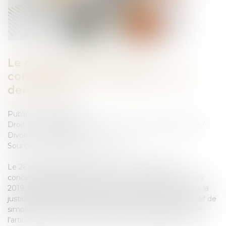
Le déblocage du divorce
contentieux en cas d’inaction du
demandeur
Publié le :
14/03/2023
Droit de la famille, des personnes et de leur patrimoine
/
Divorce et séparation
Source :
www.lemag-juridique.com
Le 26 juillet 2022, la question n° 298 a été posée
concernant l’application de la loi n° 2019-222 du 23 mars
2019 de programmation 2018-2022 et de réforme pour la
justice. En effet, cette loi avait notamment pour objectif de
simplifier la procédure de divorce contentieux alors que
l’article 1107 du code de procédure civile dispose que...