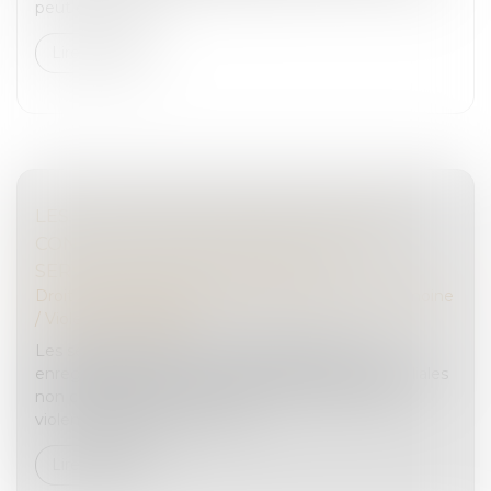
peut être consti...
Lire la suite
LES VIOLENCES INTRAFAMILIALES NON
CONJUGALES ENREGISTRÉES PAR LES
SERVICES DE SÉCURITÉ EN 2021
Droit de la famille, des personnes et de leur patrimoine
/
Violences familiales
Les services de police et de gendarmerie ont
enregistré 64 300 victimes de violences intrafamiliales
non conjugales en 2021, dont 47 900 au titre de
violences physiques et 16 40...
Lire la suite