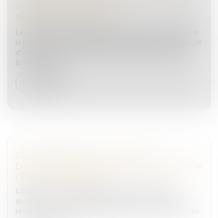
PREMIÈRE COMPARUTION
Droit pénal
/
(NPU) Infraction
Le 21 février 2023, la Chambre criminelle énonçait que
la présentation d’une personne déférée, devant le juge
d’instruction, dans le délai de 20 heures de l’article
803-3 du Cod...
Lire la suite
DÉMEMBREMENT DE PROPRIÉTÉ
Droit de la famille, des personnes et de leur patrimoine
/
Patrimoine et succession
L’apport d’un usufruit à durée fixe de titre d’une
société civile immobilière relevant de l’impôt sur le
revenu à une société holding à l’impôt sur les sociétés