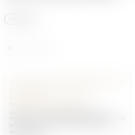
Lire la suite
CONDAMNATION À FAILLITE PERSONNELLE
ET CLÔTURE DE LA PROCÉDURE
COLLECTIVE
Droit pénal
/
Droit pénal des affaires
Une société est mise en liquidation judiciaire le
17/05/2017. Le ministère public demande le 04/10/2019
la faillite personnelle ou l’interdiction de gérer du
dirigeant de cette...