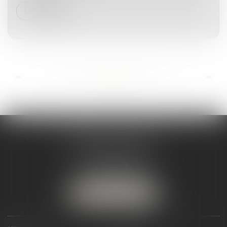
Lire la suite
...
...
<<
<
39
40
41
42
43
44
45
>
>>
ANDRÉA THOMAS E.I.
2 allée Jules Verne
Immeuble le Sextant
56610 ARRADON
Tél :
07 50 67 78 03
NOUS LOCALISER