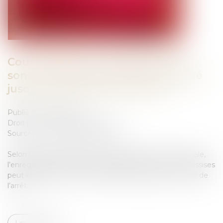
Cour d’assises : l’enregistrement
sonore des débats peut être utilisé
jusqu’au prononcé de l’arrêt !
Publié le :
24/01/2025
Droit pénal
/
Procédure pénale
Source :
www.lemag-juridique.com
Selon l’article 308, alinéa 4 du Code de procédure pénale,
l’enregistrement sonore des débats devant la cour d’assises
peut être utilisé par cette juridiction jusqu’au prononcé de
l’arrêt...
Lire la suite