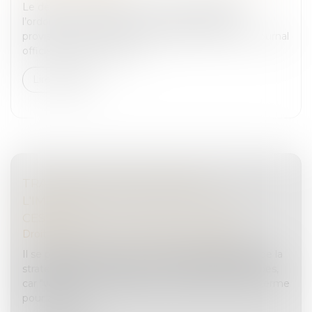
Le décret n° 2025-47 du 15 janvier 2025 relatif à
l’ordonnance de protection et à l’ordonnance
provisoire de protection immédiate est paru au Journal
officiel du 16 janvier 2025...
Lire la suite
TRANSMISSION D'ENTREPRISE :
L'IMPORTANCE D'UNE STRATÉGIE DE
CESSION
Droit des sociétés
/
Transmission d’entreprise
Il se positionne comme un expert de l’ingénierie de la
stratégie de transmission en Auvergne-Rhône-Alpes,
car "valoriser une entreprise au sens financier du terme
pour avoir un...