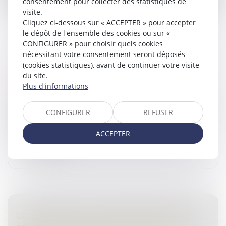
consentement pour collecter des statistiques de
visite.
Cliquez ci-dessous sur « ACCEPTER » pour accepter
le dépôt de l'ensemble des cookies ou sur «
CONFIGURER » pour choisir quels cookies
nécessitant votre consentement seront déposés
TRANSMISSION D’ENTREPRISE : LE DÉFI DU
(cookies statistiques), avant de continuer votre visite
VIEILLISSEMENT DES DIRIGEANTS
du site.
Droit des sociétés
/
Transmission d’entreprise
Plus d'informations
Face au vieillissement des dirigeants, la transmission
des entreprises devient un enjeu crucial. Découvrez les
CONFIGURER
REFUSER
obstacles et solutions pour assurer la pérennité...
ACCEPTER
Lire la suite
COUR D’ASSISES : L’ENREGISTREMENT