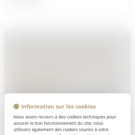
LE JUGEMENT DE DIVORCE ACQUIERT
FORCE DE CHOSE JUGÉE À L’EXPIRATION
DU DÉLAI D’APPEL, RENDANT PRESCRITE
LA SAISIE CONSERVATOIRE PRATIQUÉE
PLUS DE CINQ ANS APRÈS
Droit de la famille, des personnes et de leur patrimoine
/
Divorce et séparation
Un jugement acquiert force de chose jugée lorsqu’il
n’est plus susceptible d’aucun recours suspensif
Information sur les cookies
d’exécution. En matière de divorce, la force de chose
jugée du jugement a de...
Nous avons recours à des cookies techniques pour
assurer le bon fonctionnement du site, nous
Lire la suite
utilisons également des cookies soumis à votre