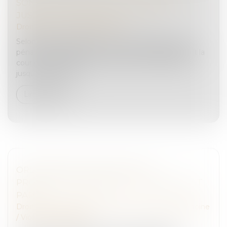
SONORE DES DÉBATS PEUT ÊTRE UTILISÉ
JUSQU’AU PRONONCÉ DE L’ARRÊT !
Droit pénal
/
Procédure pénale
Selon l’article 308, alinéa 4 du Code de procédure
pénale, l’enregistrement sonore des débats devant la
cour d’assises peut être utilisé par cette juridiction
jusqu’au prononcé...
Lire la suite
ORDONNANCE PROVISOIRE DE
PROTECTION IMMÉDIATE : LE DÉCRET EST
PARU
Droit de la famille, des personnes et de leur patrimoine
/
Violences familiales