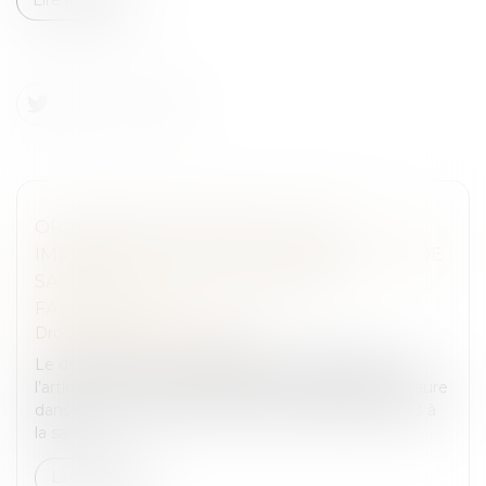
ORDONNANCE DE PROTECTION
IMMÉDIATE : ZOOM SUR LES MODALITÉS DE
SAISINE DU JUGE AUX AFFAIRES
FAMILIALES !
Droit pénal
/
(NPU) Infraction
Le décret du 15 janvier 2025, pris en application de
l’article 1er de la loi n°2024-536 du 13 juin 2024, instaure
dans le Code de procédure civile les règles relatives à
la sais...
Lire la suite