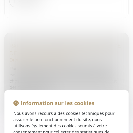
Lire la suite
RAPPEL DE LA PRÉÉMINENCE DU PRINCIPE
DE L’AUTORITÉ DE LA CHOSE JUGÉE
Droit pénal
/
(NPU) Infraction
Par une décision du 8 novembre 2023, la Cour de
cassation rappelle que le principe de l’autorité de la
chose jugée s’oppose à ce qu’une décision devenue
définitive soit remise e...
Lire la suite
Information sur les cookies
Nous avons recours à des cookies techniques pour
assurer le bon fonctionnement du site, nous
utilisons également des cookies soumis à votre
consentement pour collecter des statistiques de