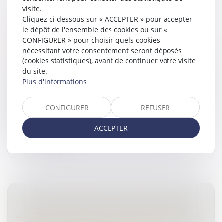
visite.
LES STOCK-OPTIONS ATTRIBUÉES À UN
Cliquez ci-dessous sur « ACCEPTER » pour accepter
le dépôt de l'ensemble des cookies ou sur «
ÉPOUX MARIÉ SOUS LA COMMUNAUTÉ
CONFIGURER » pour choisir quels cookies
LÉGALE SONT DES BIENS PROPRES
nécessitant votre consentement seront déposés
Droit de la famille, des personnes et de leur patrimoine
(cookies statistiques), avant de continuer votre visite
/
Couples et régime matrimoniaux
du site.
Les stock-options attribuées à un époux marié sous le
Plus d'informations
régime de la communauté légale sont des biens
propres par nature, et seules les actions acquises par la
CONFIGURER
REFUSER
levée de l’option a...
ACCEPTER
Lire la suite
LE JUGE QUI REFUSE D’HOMOLOGUER LA
PROPOSITION DANS LE CADRE D’UNE CRPC