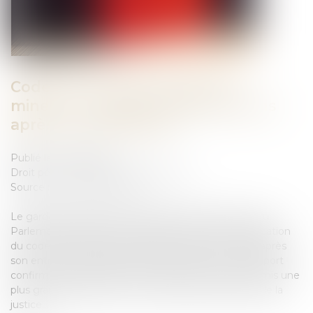
Code de la justice pénale des
mineurs : un bilan positif deux ans
après son application
Publié le :
14/11/2023
Droit pénal
/
Droit pénal des mineurs
Source :
www.justice.gouv.fr
Le garde des Sceaux Éric Dupond-Moretti a remis au
Parlement le rapport du ministère consacré à l’application
du code de la justice pénale des mineurs, deux ans après
son entrée en vigueur le 30 septembre 2021. Ce rapport
confirme l’impact positif de cette réforme qui a permis une
plus grande réactivité et une réponse plus efficace de la
justice...