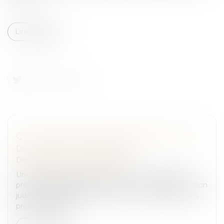
Lire la suite
QPC : DESTRUCTION DES ÉCHANTILLONS
DE PRODUITS STUPÉFIANTS
Droit pénal
/
Procédure pénale
Une QPC reproche à l’article 706-30-1 du Code de
procédure pénale de réserver au cadre de l’information
judiciaire l’obligation de conserver un échantillon des
produits stupéfia...