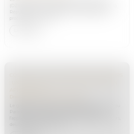
(DZSI) a adressé un signalement au procureur de la
République de Lille relatif à l’activité publique de
propagande à visée ter...
Lire la suite
CODE DE LA JUSTICE PÉNALE DES MINEURS
: UN BILAN POSITIF DEUX ANS APRÈS SON
APPLICATION
Droit pénal
/
Droit pénal des mineurs
Le garde des Sceaux Éric Dupond-Moretti a remis au
Parlement le rapport du ministère consacré à
l’application du code de la justice pénale des mineurs,
deux ans après son entrée...