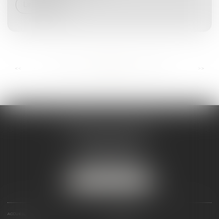
Lire la suite
...
...
<<
<
80
81
82
83
84
85
86
>
>>
ANDRÉA THOMAS E.I.
2 allée Jules Verne
Immeuble le Sextant
56610 ARRADON
Tél :
07 50 67 78 03
NOUS LOCALISER
ACCUEIL
PRÉSENTATION