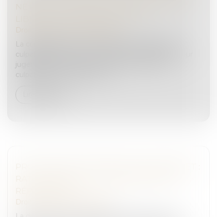
NE PEUT INTERVENIR COMME JUGE DES
LIBERTÉS ET DE LA DÉTENTION
Droit pénal
/
Procédure pénale
La comparution sur reconnaissance préalable de
culpabilité (CRPC) est une procédure accélérée pour
juger l’auteur d’une infraction qui reconnaît sa
culpabilité. Cependant, que c...
Lire la suite
PROPAGANDE TERRORISTE SUR INTERNET :
RATTACHEMENT AU TERRITOIRE DE LA
RÉPUBLIQUE
Droit pénal
/
(NPU) Infraction
La direction zonale de la sécurité intérieure nord