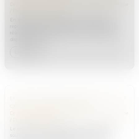
Droit de la famille, des personnes et de leur patrimoine
/
Patrimoine et succession
En droit des successions, la réserve héréditaire
représente la part de patrimoine du défunt qui est
réservée par la loi aux héritiers, le reste : la quotité
disponible, étant la...
Lire la suite
DIVORCE ET PENSION ALIMENTAIRE : TOUT
CE QUE VOUS DEVEZ SAVOIR
Droit de la famille, des personnes et de leur patrimoine
/
Divorce et séparation
Le divorce est une étape difficile et complexe, qui
soulève de nombreuses questions juridiques et