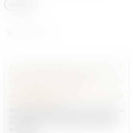
Lire la suite
DATE D’APPRÉCIATION DE LA DEMANDE DE
PRESTATION COMPENSATOIRE ET
CONSÉQUENCE DE L’APPEL FORMÉ CONTRE
LE JUGEMENT DE DIVORCE
Droit de la famille, des personnes et de leur patrimoine
/
Divorce et séparation
Dans un arrêt du 12 juillet 2023, la Cour de cassation, au
visa des articles 260 et 270 du Code civil et 562 du
Code de procédure civile, rappelle que pour apprécier
la demande...