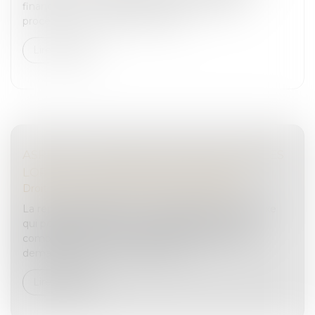
financières. L’un des enjeux majeurs de cette
procédure est la question de la p...
Lire la suite
ASPECTS JURIDIQUES INCONTOURNABLES
LORS DE LA REPRISE D'ENTREPRISE
Droit des sociétés
/
Transmission d’entreprise
La reprise d’entreprise est une démarche complexe
qui peut s’avérer être un véritable parcours du
combattant pour les acquéreurs. Chaque étape
demande rigueur, minutie et l’assi...
Lire la suite