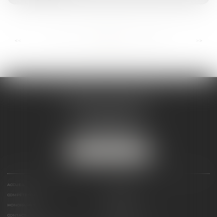
...
...
<<
<
90
91
92
93
94
95
96
>
>>
ANDRÉA THOMAS E.I.
2 allée Jules Verne
Immeuble le Sextant
56610 ARRADON
Tél :
07 50 67 78 03
NOUS LOCALISER
ACCUEIL
PRÉSENTATION
COMPÉTENCES
ACTUALITÉS
HONORAIRES
LIENS UTILES
CONTACT
PLAN DU SITE