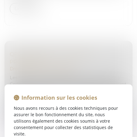
Lire la suite
QPC : DURÉE DE LA DÉTENTION
PROVISOIRE
Droit pénal
/
Procédure pénale
Les huitième et neuvième alinéas de l’article 181 du
Code de procédure pénale, dans sa rédaction résultant
de la loi du 22 décembre 2021, prévoient que l’accusé
Information sur les cookies
détenu en raison...
Nous avons recours à des cookies techniques pour
Lire la suite
assurer le bon fonctionnement du site, nous
utilisons également des cookies soumis à votre
consentement pour collecter des statistiques de
visite.