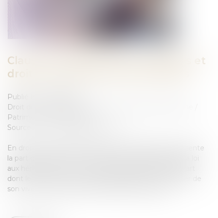
Clauses testamentaires ambiguës et
droit de se défendre des héritiers
Publié le :
24/08/2023
Droit de la famille, des personnes et de leur patrimoine
/
Patrimoine et succession
Source :
www.lemag-juridique.com
En droit des successions, la réserve héréditaire représente
la part de patrimoine du défunt qui est réservée par la loi
aux héritiers, le reste : la quotité disponible, étant la part
dont le défunt (le de cujus) pouvait librement disposer de
son vivant, notamment par l’attribution de legs...