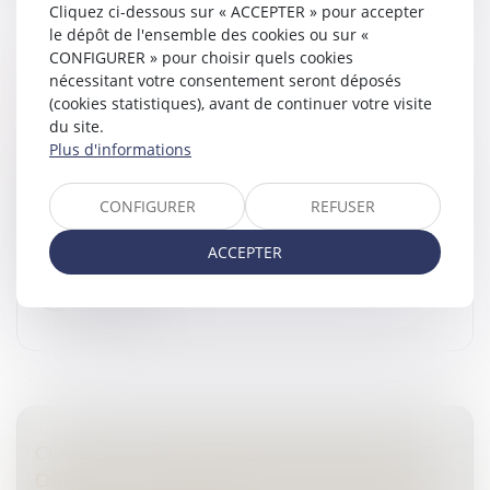
Cliquez ci-dessous sur « ACCEPTER » pour accepter
le dépôt de l'ensemble des cookies ou sur «
CONFIGURER » pour choisir quels cookies
VICTIME D'ESCROQUERIE : COMMENT
nécessitant votre consentement seront déposés
RÉAGIR ET SE PROTÉGER EFFICACEMENT ? -
(cookies statistiques), avant de continuer votre visite
DROITS PHARMACIE
du site.
Droit pénal
/
(NPU) Infraction
Plus d'informations
Être victime d'escroquerie est une situation à la fois
frustrante et traumatisante. Cet article a pour but de
CONFIGURER
REFUSER
vous informer sur les démarches à entreprendre en
cas d'escroquerie...
ACCEPTER
Lire la suite
CLAUSES TESTAMENTAIRES AMBIGUËS ET
DROIT DE SE DÉFENDRE DES HÉRITIERS