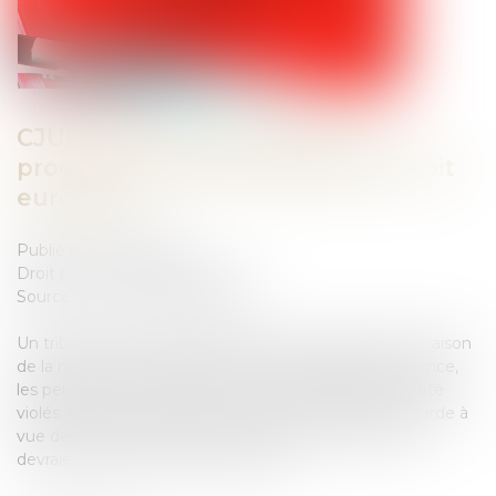
CJUE : droits de la défense en
procédure pénale française et droit
européen
Publié le :
01/09/2023
Droit pénal
/
Procédure pénale
Source :
www.actu-juridique.fr
Un tribunal correctionnel français ayant estimé qu’en raison
de la notification tardive de leur droit de garder le silence,
les personnes poursuivies pour vol de carburant ont été
violés. Dans ces conditions, la fouille du véhicule, la garde à
vue des suspects et tous les actes qui en découlent
devraient, en principe, être annulés...