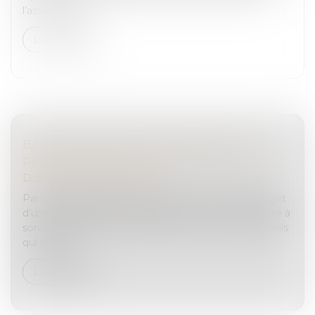
l’assiette de...
Lire la suite
BALISES CONNECTÉES : COMMENT SE
PRÉMUNIR DES ACTES MALVEILLANTS ?
Droit pénal
/
(NPU) Infraction
Parce que les balises connectées peuvent faire l’objet
d’une utilisation détournée pour suivre une personne à
son insu, la CNIL vient de publier une fiche de conseils
qui indiqu...
Lire la suite