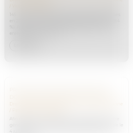
/
Violences familiales
145 : c’est le nombre d’homicides conjugaux recensés
en 2021. 122 de ces victimes étaient des femmes (84
%). Au total, en 2021, 208 000 personnes ont été
enregistrées comme vict...
Lire la suite
PROPOSITION VISANT À FACILITER LES
DONATIONS INTERGÉNÉRATIONNELLES
Droit de la famille, des personnes et de leur patrimoine
/
Patrimoine et succession
Afin de préserver la transmission du patrimoine entre
générations, le texte déposé à l’Assemblée nationale le
4 juillet 2023 propose, en premier lieu, de sortir de