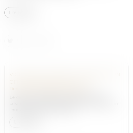
Lire la suite
VIOLENCES SUR MINEURS : CRÉATION D'UN
OFFICE DÉDIÉ, RATTACHÉ À LA PJ
Droit pénal
/
Droit pénal des mineurs
Le décret n° 2023-829 du 29 août 2023 portant
création de l’Office mineurs (OFMIN) a été publié au
Journal officiel du 30 août 2023...
Lire la suite