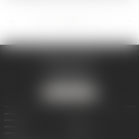
...
...
<<
<
89
90
91
92
93
94
95
>
>>
ANDRÉA THOMAS E.I.
2 allée Jules Verne
Immeuble le Sextant
56610 ARRADON
Tél :
07 50 67 78 03
NOUS LOCALISER
ACCUEIL
PRÉSENTATION
COMPÉTENCES
ACTUALITÉS
HONORAIRES
LIENS UTILES
CONTACT
PLAN DU SITE