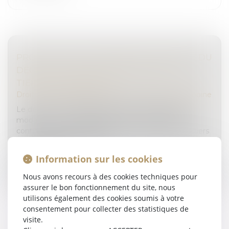
PROTECTION DE L'ENFANCE : PARUTION DU
DÉCRET SUR L'ACCOMPAGNEMENT DU
TIERS DE CONFIANCE
Droit de la famille, des personnes et de leur patrimoine
Le décret n° 2023-826 du 28 août 2023 relatif aux
modalités d’accompagnement du tiers digne de
confiance, de l’accueil durable et bénévole par un tiers
et de désignation de la p...
Information sur les cookies
Lire la suite
Nous avons recours à des cookies techniques pour
assurer le bon fonctionnement du site, nous
utilisons également des cookies soumis à votre
consentement pour collecter des statistiques de
visite.