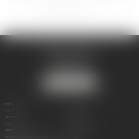
...
...
<<
<
86
87
88
89
90
91
92
>
>>
ANDRÉA THOMAS E.I.
2 allée Jules Verne
Immeuble le Sextant
56610 ARRADON
Tél :
07 50 67 78 03
NOUS LOCALISER
ACCUEIL
PRÉSENTATION
COMPÉTENCES
ACTUALITÉS
HONORAIRES
LIENS UTILES
CONTACT
PLAN DU SITE
MENTIONS LÉGALES
POLITIQUE DE COOKIES
POLITIQUE DE CONFIDENTIALITÉ
ARTICLES