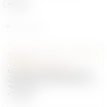
Lire la suite
CONFISCATION DES SCELLÉS ET CONTRÔLE
DE LÉGALITÉ
Droit pénal
/
Droit pénal des affaires
Par une décision du 13 septembre 2023, la Cour de
cassation rappelle en matière de confiscation des
scellées, que la Cour d’appel qui n’indique ni la nature
et l'origine des obj...
Lire la suite