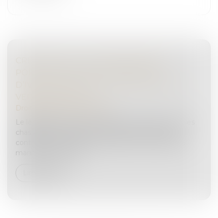
CRÉATION DE LA CONTRAVENTION
PORTANT SUR LA CHASSE EN ÉTAT
D’IVRESSE MANIFESTE : ATTENTION AU
VERRE DE TROP !
Droit pénal
/
(NPU) Infraction
Le législateur a pris une décision importante pour les
chasseurs, en assurant la création d’une nouvelle
contravention relative à la chasse en état d’ivresse
manifeste. Cette de...
Lire la suite