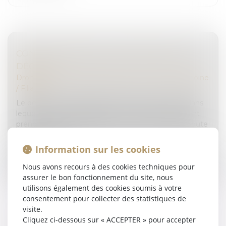
CONGÉ D’ADOPTION : PUBLICATION DU
DÉCRET !
Droit de la famille, des personnes et de leur patrimoine
/
Filiation
Le décret du 12 septembre 2023 précise le délai dans
lequel les travailleurs salariés et non-salariés peuvent
prendre le congé d’adoption, puisque le congé débute
au plus tôt se...
Information sur les cookies
Lire la suite
Nous avons recours à des cookies techniques pour
assurer le bon fonctionnement du site, nous
utilisons également des cookies soumis à votre
consentement pour collecter des statistiques de
visite.
Cliquez ci-dessous sur « ACCEPTER » pour accepter