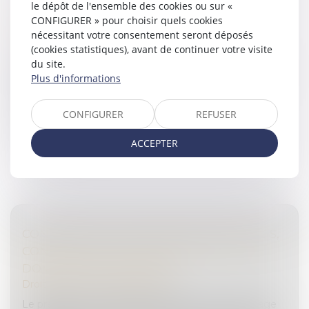
le dépôt de l'ensemble des cookies ou sur «
CESSION DE PARTS SOCIALES : EFFETS DE
CONFIGURER » pour choisir quels cookies
LA PRÉSOMPTION DE SOLIDARITÉ
nécessitant votre consentement seront déposés
Droit des sociétés
/
Transmission d’entreprise
(cookies statistiques), avant de continuer votre visite
Les conventions qui emportent cession de contrôle
du site.
d'une société commerciale présentant un caractère
Plus d'informations
commercial, encore qu'elles ne soient pas conclues
entres commerçants, les ob...
CONFIGURER
REFUSER
Lire la suite
ACCEPTER
CONTRÔLE DE LA RÉVOCATION DU SURSIS,
CONFISCATION ET AUGMENTATION DES
DOMMAGES ET INTÉRÊTS
Droit pénal
/
Procédure pénale
Le prévenu, accusé de viol, agression sexuelle, usage