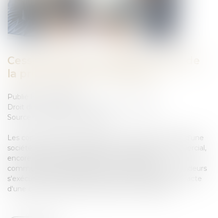
Cession de parts sociales : effets de
la présomption de solidarité
Publié le :
02/10/2023
Droit des sociétés
/
Transmission d’entreprise
Source :
actu.dalloz-etudiant.fr
Les conventions qui emportent cession de contrôle d'une
société commerciale présentant un caractère commercial,
encore qu'elles ne soient pas conclues entres
commerçants, les obligations contractées par les vendeurs
s'exécutent solidairement, faute d'insertion dans cet acte
d'une clause écartant expressément la solidarité...