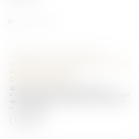
PRINCIPALES, COMPLÉMENTAIRES,
AUTOMATIQUES... CINQ QUESTIONS SUR LES
PEINES EN DROIT PÉNAL
Droit pénal
/
(NPU) Infraction
En France, le droit pénal consacre le principe
d'individualisation des sanctions prononcées par le juge
dans le cadre de la loi. Le législateur a toutefois prévu
des aménagement...
Lire la suite