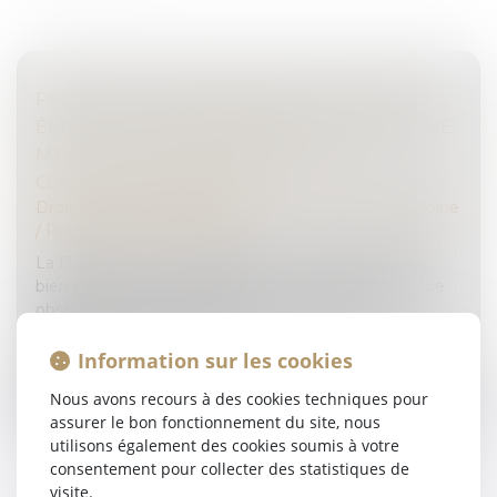
PRESTATIONS FUNÉRAIRES : LA DGCCRF
ÉMET DES RECOMMANDATIONS POUR UNE
MEILLEURE TRANSPARENCE DES
CONTRATS OBSÈQUES
Droit de la famille, des personnes et de leur patrimoine
/
Patrimoine et succession
La DGCCRF recommande aux consommateurs de
bien s’informer sur les différents contrats d’assurance
obsèques et d’informer leurs proches dès la
souscription d’un contrat...
Information sur les cookies
Lire la suite
Nous avons recours à des cookies techniques pour
assurer le bon fonctionnement du site, nous
utilisons également des cookies soumis à votre
consentement pour collecter des statistiques de
visite.