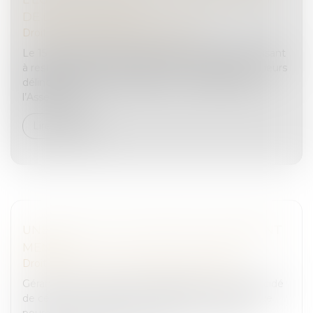
DE LEURS PARENTS
Droit pénal
/
Droit pénal des mineurs
Le 15 octobre 2024, la proposition de loi n°448 « visant
à restaurer l’autorité de la justice à l’égard des mineurs
délinquants et de leurs parents » a été déposée à
l’Assemblée...
Lire la suite
UNE CESSION D’ENTREPRISE RONDEMENT
MENÉE
Droit des sociétés
/
Transmission d’entreprise
Gérante de la SARL TN3D, Elisabeth Taverne a décidé
de céder son entreprise en 2023. Elle nous explique
pourquoi et comment. Et ce que lui a apporté