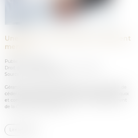
Une cession d’entreprise rondement
menée
Publié le :
02/12/2024
Droit des sociétés
/
Transmission d’entreprise
Source :
www.cci-paris-idf.fr
Gérante de la SARL TN3D, Elisabeth Taverne a décidé de
céder son entreprise en 2023. Elle nous explique pourquoi
et comment. Et ce que lui a apporté l’accompagnement
de la CCI Paris Ile-de-France...
Lire la suite