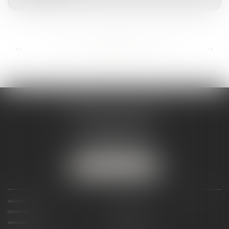
...
...
<<
<
44
45
46
47
48
49
50
>
>>
ANDRÉA THOMAS E.I.
2 allée Jules Verne
Immeuble le Sextant
56610 ARRADON
Tél :
07 50 67 78 03
NOUS LOCALISER
ACCUEIL
PRÉSENTATION
COMPÉTENCES
ACTUALITÉS
HONORAIRES
LIENS UTILES