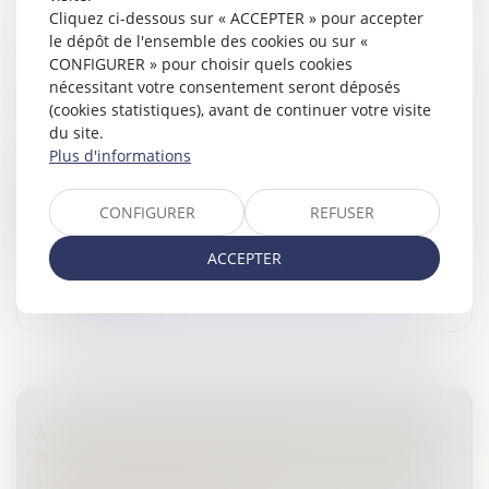
Cliquez ci-dessous sur « ACCEPTER » pour accepter
le dépôt de l'ensemble des cookies ou sur «
PRESTATION COMPENSATOIRE ET DROIT
CONFIGURER » pour choisir quels cookies
D’USAGE ET D’HABITATION : UNE
nécessitant votre consentement seront déposés
ALTERNATIVE AU VERSEMENT EN CAPITAL
(cookies statistiques), avant de continuer votre visite
Droit de la famille, des personnes et de leur patrimoine
du site.
/
Divorce et séparation
Plus d'informations
La prestation compensatoire vise à compenser la
disparité que le divorce crée dans les conditions de vie
CONFIGURER
REFUSER
respectives des époux...
ACCEPTER
Lire la suite
AVIS SUR LA PROPOSITION DE LOI VISANT À
RESTAURER L’AUTORITÉ DE LA JUSTICE À
L’ÉGARD DES MINEURS DÉLINQUANTS ET