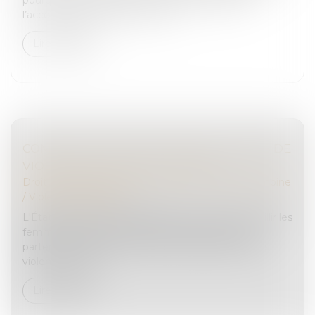
l’accompagnement de la CCI P...
Lire la suite
COMMENT AIDER LES FEMMES VICTIMES DE
VIOLENCES AU SEIN DU COUPLE ?
Droit de la famille, des personnes et de leur patrimoine
/
Violences familiales
L'État publie un guide pratique pour mieux accueillir les
femmes victimes de violences de la part de leur
partenaire. Exhaustif, il propose des définitions des
violences, listes...
Lire la suite