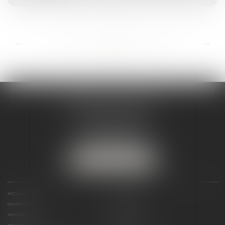
...
...
<<
<
22
23
24
25
26
27
28
>
>>
ANDRÉA THOMAS E.I.
2 allée Jules Verne
Immeuble le Sextant
56610 ARRADON
Tél :
07 50 67 78 03
NOUS LOCALISER
ACCUEIL
PRÉSENTATION
COMPÉTENCES
ACTUALITÉS
HONORAIRES
LIENS UTILES
CONTACT
PLAN DU SITE