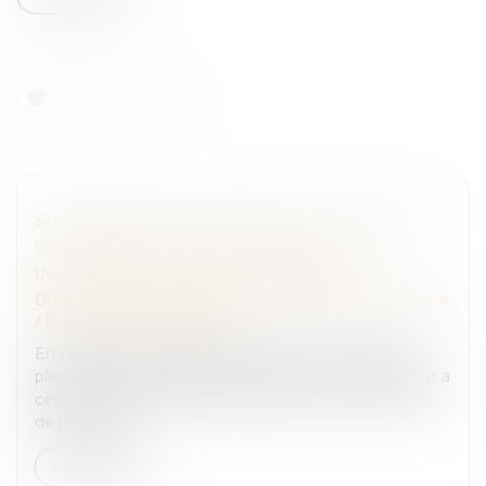
SUCCESSION ET SOCIÉTÉ CIVILE : CESSION
OPPOSABLE ENTRE HÉRITIERS ET
INTÉRÊTS DU RAPPORT PRÉCISÉS
Droit de la famille, des personnes et de leur patrimoine
/
Patrimoine et succession
En matière successorale, les héritiers sont saisis de
plein droit du patrimoine du défunt. Lorsqu’un défunt a
cédé des parts sociales sans respecter les formalités
de publicité...
Lire la suite