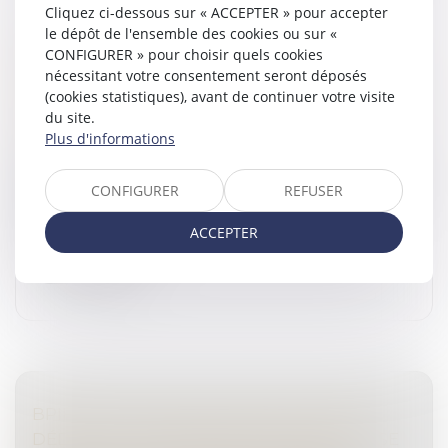
Cliquez ci-dessous sur « ACCEPTER » pour accepter
le dépôt de l'ensemble des cookies ou sur «
BIENS COMMUNS ET DETTES
CONFIGURER » pour choisir quels cookies
PERSONNELLES : PAS DE CONDAMNATION
nécessitant votre consentement seront déposés
DU CONJOINT NON DÉBITEUR
(cookies statistiques), avant de continuer votre visite
Droit de la famille, des personnes et de leur patrimoine
du site.
/
Couples et régime matrimoniaux
Plus d'informations
En régime de communauté légale, le paiement des
dettes personnelles contractées par un époux pendant
CONFIGURER
REFUSER
la durée du mariage peut, sous certaines conditions,
être poursuivi sur les...
ACCEPTER
Lire la suite
BPIFRANCE LANCE UN NOUVEAU PRÊT
DÉDIÉ À LA TRANSMISSION D’ENTREPRISE