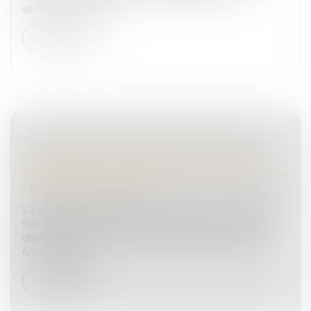
sénateurs ce lundi 1...
Lire la suite
SUCCESSIONS : LES FRAIS BANCAIRES
DÉSORMAIS PLAFONNÉS OU SUPPRIMÉS
Droit de la famille, des personnes et de leur patrimoine
/
Patrimoine et succession
La loi du 13 mai 2025 visant à réduire et à encadrer les
frais bancaires sur succession introduit un nouveau
dispositif protecteur au sein du code monétaire et
financier. Elle c...
Lire la suite