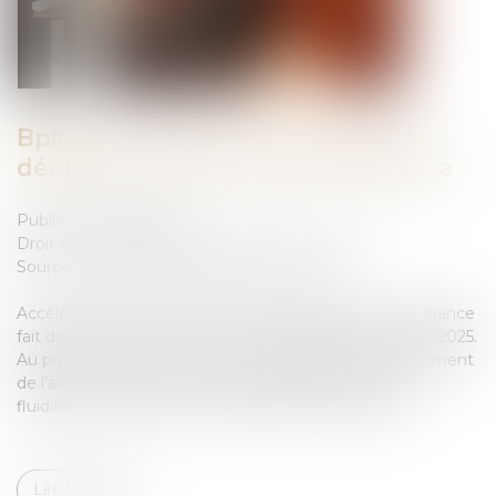
Bpifrance lance un nouveau prêt
dédié à la transmission d’entreprise
Publié le :
02/06/2025
Droit des sociétés
/
Transmission d’entreprise
Source :
www.lejournaldesentreprises.com
Accélérer les reprises, sécuriser les transmissions : Bpifrance
fait de la cession-reprise un axe stratégique majeur en 2025.
Au programme : nouveau prêt sans garantie, renforcement
de l’accompagnement et mobilisation nationale pour
fluidifier le marché de la transmission d’entreprise...
Lire la suite