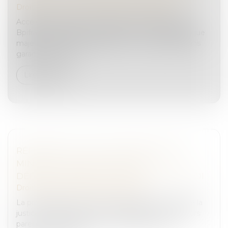
Droit des sociétés
/
Transmission d’entreprise
Accélérer les reprises, sécuriser les transmissions :
Bpifrance fait de la cession-reprise un axe stratégique
majeur en 2025. Au programme : nouveau prêt sans
garantie, renforce...
Lire la suite
RÉFORME DE LA JUSTICE PÉNALE DES
MINEURS : LE SÉNAT ADOPTE
DÉFINITIVEMENT LA PROPOSITION DE LOI
Droit pénal
/
Droit pénal des mineurs
La proposition de loi visant à restaurer l’autorité de la
justice à l’égard des mineurs délinquants et de leurs
parents a été définitivement adoptée par les