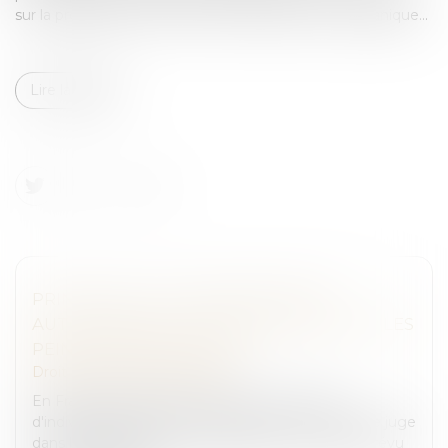
sur la proposition de loi, comme le permet la loi organique...
Lire la suite
PRINCIPALES, COMPLÉMENTAIRES,
AUTOMATIQUES... CINQ QUESTIONS SUR LES
PEINES EN DROIT PÉNAL
Droit pénal
/
(NPU) Infraction
En France, le droit pénal consacre le principe
d'individualisation des sanctions prononcées par le juge
dans le cadre de la loi. Le législateur a toutefois prévu