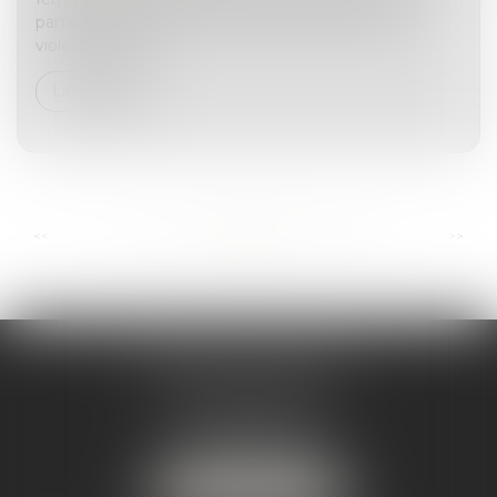
partenaire. Exhaustif, il propose des définitions des
violences, listes...
Lire la suite
...
...
<<
<
44
45
46
47
48
49
50
>
>>
ANDRÉA THOMAS E.I.
2 allée Jules Verne
Immeuble le Sextant
56610 ARRADON
Tél :
07 50 67 78 03
NOUS LOCALISER