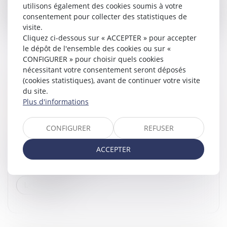
Lire la suite
utilisons également des cookies soumis à votre
consentement pour collecter des statistiques de
visite.
Cliquez ci-dessous sur « ACCEPTER » pour accepter
le dépôt de l'ensemble des cookies ou sur «
CONFIGURER » pour choisir quels cookies
nécessitant votre consentement seront déposés
PRESTATION COMPENSATOIRE ET DROIT
(cookies statistiques), avant de continuer votre visite
du site.
D’USAGE ET D’HABITATION : UNE
Plus d'informations
ALTERNATIVE AU VERSEMENT EN CAPITAL
Droit de la famille, des personnes et de leur patrimoine
CONFIGURER
REFUSER
/
Divorce et séparation
La prestation compensatoire vise à compenser la
ACCEPTER
disparité que le divorce crée dans les conditions de vie
respectives des époux...
Lire la suite