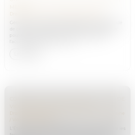
MENÉE
Droit des sociétés
/
Transmission d’entreprise
Gérante de la SARL TN3D, Elisabeth Taverne a décidé
de céder son entreprise en 2023. Elle nous explique
pourquoi et comment. Et ce que lui a apporté
l’accompagnement de la CCI P...
Lire la suite
COMMENT AIDER LES FEMMES VICTIMES DE
VIOLENCES AU SEIN DU COUPLE ?
Droit de la famille, des personnes et de leur patrimoine
/
Violences familiales
L'État publie un guide pratique pour mieux accueillir les
femmes victimes de violences de la part de leur