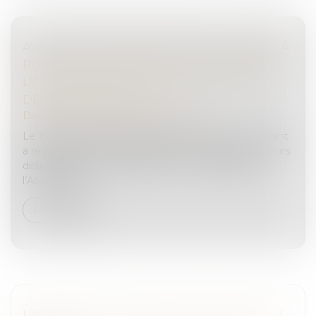
AVIS SUR LA PROPOSITION DE LOI VISANT À
RESTAURER L’AUTORITÉ DE LA JUSTICE À
L’ÉGARD DES MINEURS DÉLINQUANTS ET
DE LEURS PARENTS
Droit pénal
/
Droit pénal des mineurs
Le 15 octobre 2024, la proposition de loi n°448 « visant
à restaurer l’autorité de la justice à l’égard des mineurs
délinquants et de leurs parents » a été déposée à
l’Assemblée...
Lire la suite
UNE CESSION D’ENTREPRISE RONDEMENT