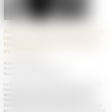
Avis sur la proposition de loi visant à
restaurer l’autorité de la justice à
l’égard des mineurs délinquants et
de leurs parents
Publié le :
03/12/2024
Droit pénal
/
Droit pénal des mineurs
Source :
www.defenseurdesdroits.fr
Le 15 octobre 2024, la proposition de loi n°448 « visant à
restaurer l’autorité de la justice à l’égard des mineurs
délinquants et de leurs parents » a été déposée à
l’Assemblée nationale par le député Gabriel ATTAL. La
Défenseure des droits a été auditionnée le 21 novembre
par le rapporteur à l’Assemblée nationale et a émis un avis