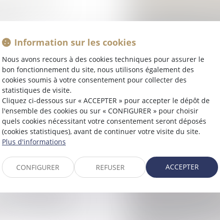
Droit pénal
/
Droit p
rôleur général a
ale...
Pour protéger les min
pornographiques doiv
Information sur les cookies
France, la loi de rég
Nous avons recours à des cookies techniques pour assurer le
Lire la suite
bon fonctionnement du site, nous utilisons également des
cookies soumis à votre consentement pour collecter des
statistiques de visite.
Cliquez ci-dessous sur « ACCEPTER » pour accepter le dépôt de
l'ensemble des cookies ou sur « CONFIGURER » pour choisir
quels cookies nécessitant votre consentement seront déposés
(cookies statistiques), avant de continuer votre visite du site.
TION : LA
FRAIS BANCAIRES
Plus d'informations
T PAS
SUPPRESSION DE
Droit de la famille, 
ACCEPTER
CONFIGURER
REFUSER
Patrimoine et succes
Des règles avaient 
u profit d’un autre
concernant les frais
 qu’à l’initiative du
la clôture du compte
.