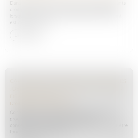
Dans le cadre d’une succession, les héritiers ou ayants
droit peuvent exercer une action en revendication
lorsqu’une œuvre ou un bien appartenant au défunt
est détenu par un tie...
Lire la suite
CAPTATION DE DONNÉES TÉLÉPHONIQUES
: DERNIÈRES PRÉCISIONS SUR LE POUVOIR
DES ENQUÊTEURS
Droit pénal
/
Procédure pénale
Conformément à l’article 174, alinéa 2 du Code de
procédure pénale, l’annulation par voie de
conséquence de pièces de la procédure ne saurait être
fondée sur la nullité d’une pi...