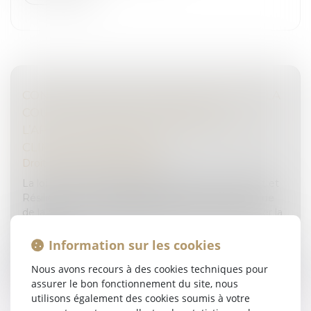
CONTREFAÇON DE PIÈCES DÉTACHÉES : LA
COUR DE CASSATION CONFIRME
L’APPLICATION RÉTROACTIVE DE LA LOI
CLIMAT ET RÉSILIENCE
Droit pénal
/
(NPU) Infraction
La loi n°2021-1104 du 22 août 2021, dite « loi Climat et
Résilience », avait significativement modifié le Code
de la propriété intellectuelle dans le but de favoriser la
concurr...
Information sur les cookies
Lire la suite
Nous avons recours à des cookies techniques pour
assurer le bon fonctionnement du site, nous
utilisons également des cookies soumis à votre