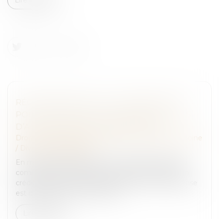
RÉCOMPENSE DUE À LA COMMUNAUTÉ :
POINT DE DÉPART DES INTÉRÊTS EN CAS
D’ALIÉNATION D’UN BIEN PROPRE
Droit de la famille, des personnes et de leur patrimoine
/
Divorce et séparation
En matière de régime de communauté, lorsque la
communauté a contribué au remboursement d’un
crédit ayant financé un bien propre, une récompense
est due. Si ce bien a été aliéné...
Lire la suite