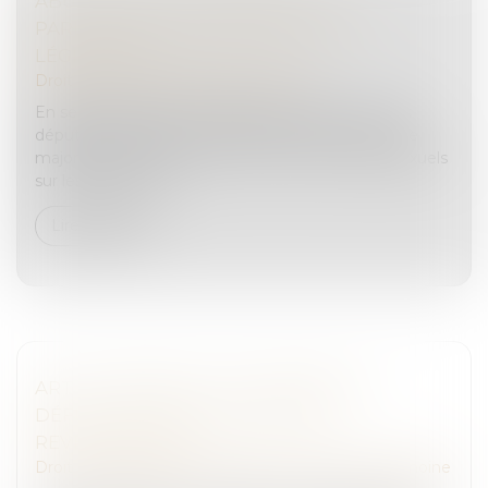
ABUS SEXUELS SUR MINEURS : LE
PARLEMENT EUROPÉEN MUSCLE LA
LÉGISLATION
Droit pénal
/
Droit pénal des mineurs
En session plénière à Strasbourg, mardi 17 juin, les
députés européens se sont prononcés à une large
majorité pour renforcer la lutte contre les abus sexuels
sur les enfants. Ob...
Lire la suite
ART ET HÉRITAGE : LES ŒUVRES DU
DÉFUNT PEUVENT-ELLES ÊTRE
REVENDIQUÉES ?
Droit de la famille, des personnes et de leur patrimoine