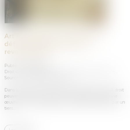
Art et héritage : les œuvres du
défunt peuvent-elles être
revendiquées ?
Publié le :
20/06/2025
Droit de la famille, des personnes et de leur patrimoine
Source :
www.lemag-juridique.com
Dans le cadre d’une succession, les héritiers ou ayants droit
peuvent exercer une action en revendication lorsqu’une
œuvre ou un bien appartenant au défunt est détenu par un
tiers...
Lire la suite