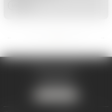
Lire la suite
...
...
<<
<
19
20
21
22
23
24
25
>
>>
ANDRÉA THOMAS E.I.
2 allée Jules Verne
Immeuble le Sextant
56610 ARRADON
Tél :
07 50 67 78 03
NOUS LOCALISER