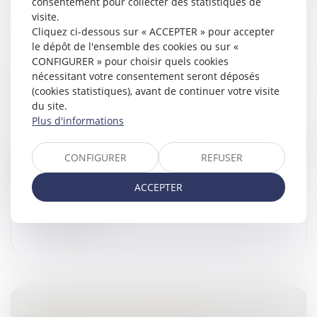
consentement pour collecter des statistiques de
visite.
Cliquez ci-dessous sur « ACCEPTER » pour accepter
le dépôt de l'ensemble des cookies ou sur «
LES MANAGERS DE LA SOCIÉTÉ TENNISPRO
CONFIGURER » pour choisir quels cookies
REPRENNENT LA DIRECTION DE
nécessitant votre consentement seront déposés
L'ENTREPRISE ET PRÉSERVENT L'EMPLOI
(cookies statistiques), avant de continuer votre visite
APRÈS UNE PROCÉDURE DE SAUVEGARDE
du site.
Droit des sociétés
/
Transmission d’entreprise
Plus d'informations
La société TENNISPRO, est fière d'annoncer sa reprise
par son équipe de management après une procédure
CONFIGURER
REFUSER
de sauvegarde réussie, avec le soutien financier de
Bpifrance...
ACCEPTER
Lire la suite