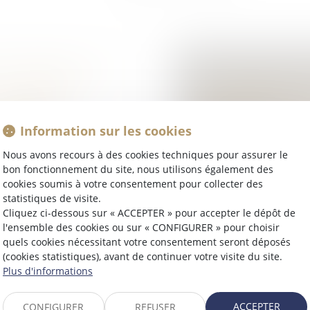
TESTAMENT, LUI
NON-PRÉSENTATIO
DE COMMISSION D
 patrimoine
/
Droit de la famille, 
et séparation
Information sur les cookies
e la trahison de son
La non-présentation 
Nous avons recours à des cookies techniques pour assurer le
récédent testament
parental, constitue u
bon fonctionnement du site, nous utilisons également des
ion...
de restituer l’enfant 
cookies soumis à votre consentement pour collecter des
statistiques de visite.
Cliquez ci-dessous sur « ACCEPTER » pour accepter le dépôt de
Lire la suite
l'ensemble des cookies ou sur « CONFIGURER » pour choisir
quels cookies nécessitant votre consentement seront déposés
(cookies statistiques), avant de continuer votre visite du site.
Plus d'informations
ACCEPTER
CONFIGURER
REFUSER