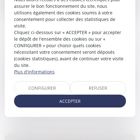
assurer le bon fonctionnement du site, nous
utilisons également des cookies soumis à votre
consentement pour collecter des statistiques de
visite.
Cliquez ci-dessous sur « ACCEPTER » pour accepter
le dépôt de l'ensemble des cookies ou sur «
PHOTOGRAPHIES D’UN SUSPECT SUR LA
CONFIGURER » pour choisir quels cookies
VOIE PUBLIQUE : SOURIEZ, C’EST RÉGULIER !
nécessitant votre consentement seront déposés
(cookies statistiques), avant de continuer votre visite
Droit pénal
/
Procédure pénale
du site.
La prise de clichés photographiques, qui n’ont pas été
Plus d'informations
recueillis de manière permanente ou systématique, ne
peut être assimilée à la mise en place d’un dispositif de
CONFIGURER
REFUSER
captation e...
Lire la suite
ACCEPTER