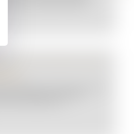
rsque le détenu a seulement changé...
FIANTS PAR LES DOUANES : QUELLES
R ?
re pénale
éit à des règles procédurales propres pour la
ctions et la saisie des marchandises.
stupéfiants saisis dans le c...