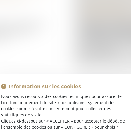
PÉNITENTIAIRES
Droit pénal
/
Procédu
lle et le respect des
Le décret n° 2026-622
 d'améliorer le
d'utilisation des cam
 d...
surveillance de l'admin
Lire la suite
Information sur les cookies
 ILLÉGAL :
CONDITIONS DE D
Nous avons recours à des cookies techniques pour assurer le
bon fonctionnement du site, nous utilisons également des
COMPTE D'UN CH
cookies soumis à votre consentement pour collecter des
Droit pénal
/
Procédu
statistiques de visite.
istratifs par les
En matière de recour
Cliquez ci-dessous sur « ACCEPTER » pour accepter le dépôt de
l'ensemble des cookies ou sur « CONFIGURER » pour choisir
 garantir le respect
indignes, le juge doi