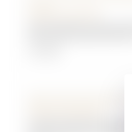
VICTIMES
Droit pénal
/
Procédure pénale
La loi du 23 juillet 2026 sur la justice crimine
victimes modernise la procédure pénale afin
fonctionnement de la justice, de renforcer les
Lire la suite
CONSULTATION DU DPAE HORS TRAVAIL
RAPPEL DES CONDITIONS LÉGALES
Droit pénal
/
Procédure pénale
La consultation de fichiers de police ou admin
enquêteurs est strictement encadrée afin de