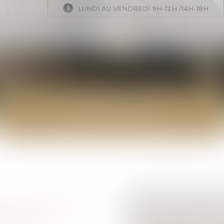
LUNDI AU VENDREDI 9H-12H /14H-18H
COMPÉTENCES
ACTUALITÉS
HONORA
ACTUALITÉS
PALES ÉVOLUTIONS
DÉCRET DU 10 JUI
ROITS DES
DES CAMÉRAS IND