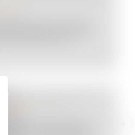
re pénale
 du 10 juillet 2026 fixe les conditions
éras individuelles par les personnels de
istration pénitentiaire. Pris e...
ÉTENTION : LE JUGE DOIT TENIR
ANGEMENT DE CELLULE
re pénale
s contre des conditions de détention
t apprécier les conditions de détention au