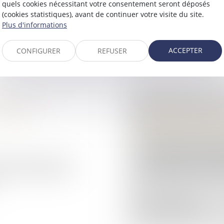
quels cookies nécessitant votre consentement seront déposés
...
jour où il statue. Lo
(cookies statistiques), avant de continuer votre visite du site.
Plus d'informations
Lire la suite
ACCEPTER
CONFIGURER
REFUSER
TION : LA
PESÉE DES STUPÉ
T PAS
RÈGLES APPLIQUE
Droit pénal
/
Procédu
Le droit douanier ob
constatation des infra
u profit d’un autre
Toutefois, lorsque des 
 qu’à l’initiative du
.
Lire la suite