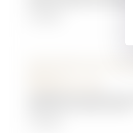
des droits de la défense et de la vie privée. Les
Lire la suite
DESSAISISSEMENT DU JUGE D’INSTRUC
MENTION « S’EN RAPPORTE » NE VAU
RÉQUISITION
Droit pénal
/
Procédure pénale
Le dessaisissement d’un juge d’instruction a
juge saisi de faits connexes ne peut intervenir
ministère public. Conformément à l’article 6..
Lire la suite