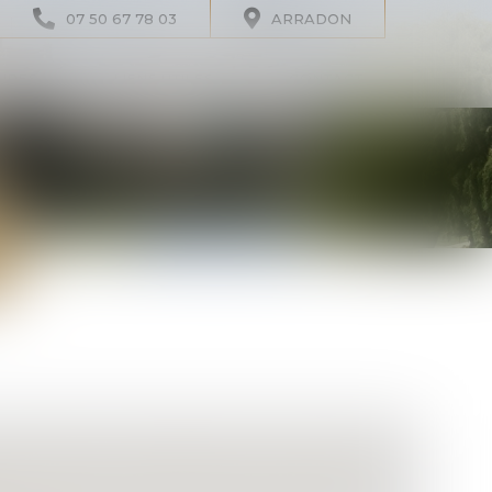
07 50 67 78 03
ARRADON
IRES
LIENS UTILES
CONTACT
LLET 2026 : LES RÈGLES D'UTILISATION
IVIDUELLES PAR LES SURVEILLANTS