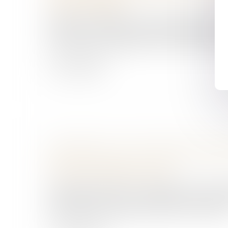
Violences familiales
Saisi par la Présidente de l'Assemblée nationa
économique, social et environnemental (CES
son avis sur la proposition de loi visant à lutte
Lire la suite
ACCIDENT DE LA CIRCULATION : LA V
PRIORITAIRE SUR LA CAISSE DE SÉCU
Droit des dommages corporels
Lorsqu'une victime d'un accident est indemnis
responsable et par un organisme social, la ré
sommes peut rapidement devenir complexe.