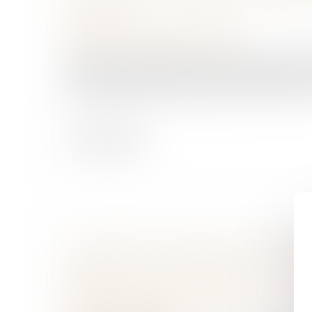
VICTIMES
Droit pénal
/
Procédure pénale
La loi du 23 juillet 2026 sur la justice crimine
victimes modernise la procédure pénale afin
fonctionnement de la justice, de renforcer les
Lire la suite
LOI INTÉGRALE CONTRE LES VIOLENCE
SEXUELLES : LE CESE POSE LES COND
RÉUSSITE DE LA FUTURE LOI
Droit de la famille, des personnes et de leur