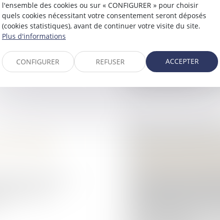
l'ensemble des cookies ou sur « CONFIGURER » pour choisir
Prononcer une peine 
quels cookies nécessitant votre consentement seront déposés
le, le Conseil
faits. Les juridiction
(cookies statistiques), avant de continuer votre visite du site.
E) a adopté ce jour
décision au regard de 
Plus d'informations
r de...
ACCEPTER
CONFIGURER
REFUSER
Lire la suite
ICTIME RESTE
GPA À L'ÉTRANGE
RITÉ SOCIALE
FILIATION, PAS 
Droit de la famille, 
ée à la fois par le
En principe, une déci
partition des
produit ses effets e
..
nécessite aucune mes