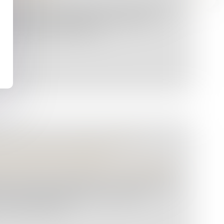
ne se résume pas à apprécier la gravité des
s pénales doivent également justifier leur
la personnalité et de la s...
R : L'EXEQUATUR RECONNAÎT LA
UNE ADOPTION PLÉNIÈRE
des personnes et de leur patrimoine
/
Filiation
sion étrangère établissant un lien de filiation
n France sans exequatur lorsqu'elle ne
ure d'exécution...