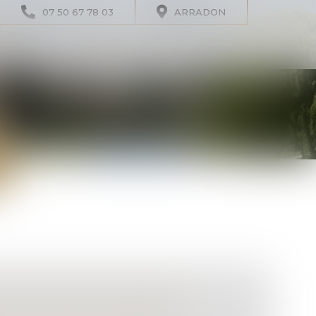
07 50 67 78 03
ARRADON
IRES
LIENS UTILES
CONTACT
NE RÉVOCATION DE DONATION
UT CONSTITUER UN RECEL