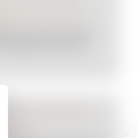
des personnes et de leur patrimoine
/
sion
donation peut être annulée lorsqu'elle
ite consistant à contourner les règles
erve héréditaire et de la réunion fi...
NNELLE : LES JUGES DOIVENT
TION ET RESPECTER LES LIMITES
LOI
nal des affaires