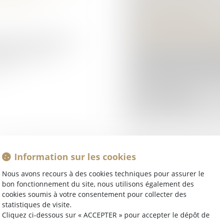
SUCCESSORAL
Droit de la famille, 
Patrimoine et succes
lle et le respect des
 d'améliorer le
La révocation d'une 
 d...
poursuit un but illic
protectrices de la rés
Lire la suite
Information sur les cookies
S SEXISTES ET
PEINE CORRECTIO
Nous avons recours à des cookies techniques pour assurer le
bon fonctionnement du site, nous utilisons également des
ITIONS DE
MOTIVER LA SANC
cookies soumis à votre consentement pour collecter des
PRÉVUES PAR LA 
statistiques de visite.
 patrimoine
/
Droit pénal
/
Droit pé
Cliquez ci-dessous sur « ACCEPTER » pour accepter le dépôt de