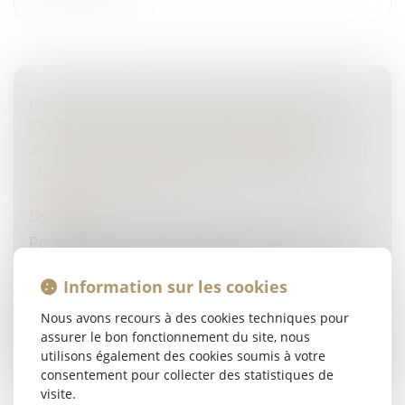
INÉLIGIBILITÉ, GESTION MUNICIPALE DE
FAIT ET PRISE ILLÉGALE D’INTÉRÊTS :
APPLICATION DE LA LOI PÉNALE PLUS
DOUCE ET CONTRÔLE DU MAINTIEN
D’INFLUENCE LOCALE
Droit pénal
Par cet arrêt, la Cour de cassation se prononce sur la
condamnation d’un ancien maire poursuivi
notamment pour poursuite irrégulière de ses fonctions
Information sur les cookies
après une inéligibilité et...
Nous avons recours à des cookies techniques pour
Lire la suite
assurer le bon fonctionnement du site, nous
utilisons également des cookies soumis à votre
consentement pour collecter des statistiques de
visite.