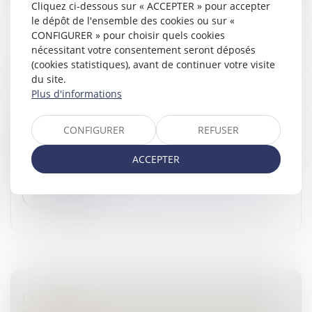
Cliquez ci-dessous sur « ACCEPTER » pour accepter
le dépôt de l'ensemble des cookies ou sur «
CONFIGURER » pour choisir quels cookies
nécessitant votre consentement seront déposés
TRANSMISSION D’ENTREPRISE : COMMENT
(cookies statistiques), avant de continuer votre visite
PRÉPARER SEREINEMENT LA CESSION DE
du site.
SA SOCIÉTÉ ?
Plus d'informations
Droit des sociétés
/
Transmission d’entreprise
La transmission d’une société est une étape
CONFIGURER
REFUSER
importante dans la vie d’un dirigeant. Qu’il s’agisse d’un
départ à la retraite, d’un changement de projet
ACCEPTER
professionnel, d’une volon...
Lire la suite
LANCEMENT DU PACK NOUVEAU DÉPART