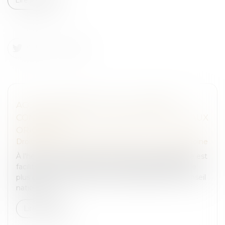
ACCOUCHEMENT SOUS X : COMMENT
CONCILIER DROIT AU SECRET ET ACCÈS AUX
ORIGINES ?
Droit de la famille, des personnes et de leur patrimoine
À l'heure où la recherche des origines de naissance est
facilitée par les réseaux sociaux et par la pratique de
plus en plus répandue des tests génétiques, le Conseil
national d...
Lire la suite