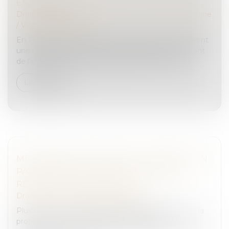
EN VENDÉE
Droit de la famille, des personnes et de leur patrimoine
/
Violences familiales
En France, les violences au sein du couple constituent
une réalité grave, qui appelle l'engagement constant
de l'ensemble des acteurs publics et associatifs...
Lire la suite
MESSAGERIES CHIFFRÉES : LA DÉLÉGATION
PARLEMENTAIRE AU RENSEIGNEMENT
RELANCE LA POLÉMIQUE
Droit pénal
/
Droit pénal des affaires
Plus d’un an après avoir essayé de l’introduire dans la
proposition de loi Narcotrafic, la délégation