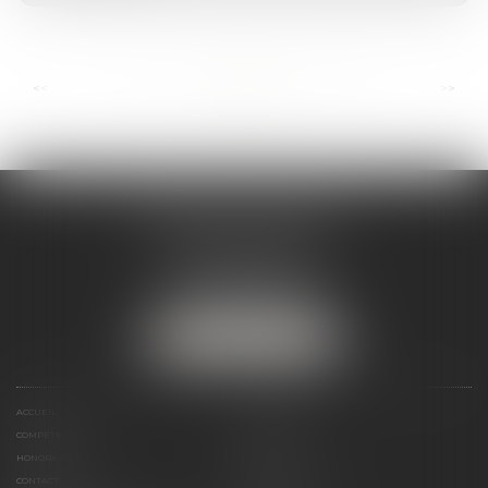
...
...
<<
<
8
9
10
11
12
13
14
>
>>
ANDRÉA THOMAS E.I.
2 allée Jules Verne
Immeuble le Sextant
56610 ARRADON
Tél :
07 50 67 78 03
NOUS LOCALISER
ACCUEIL
PRÉSENTATION
COMPÉTENCES
ACTUALITÉS
HONORAIRES
LIENS UTILES
CONTACT
PLAN DU SITE