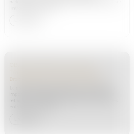
parlementaire au renseignement relance le débat sur
l’introduction de porte...
Lire la suite
OBJECTIF REPRISE : FACILITER LA
TRANSMISSION DES ENTREPRISES
Droit des sociétés
/
Transmission d’entreprise
La prochaine décennie devrait voir un nombre très
important de dirigeants d’entreprises prendre leur
retraite. Une inquiétude existe quant à la reprise des
entreprises concernée...
Lire la suite