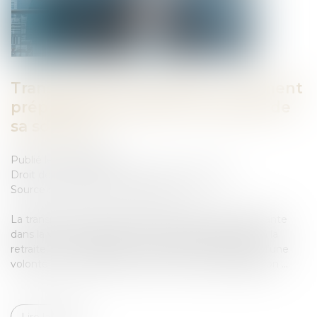
Transmission d’entreprise : comment
préparer sereinement la cession de
sa société ?
Publié le :
18/05/2026
Droit des sociétés
/
Transmission d’entreprise
Source :
www.ventes-entreprises.com
La transmission d’une société est une étape importante
dans la vie d’un dirigeant. Qu’il s’agisse d’un départ à la
retraite, d’un changement de projet professionnel, d’une
volonté de croissance externe ou d’une réorganisation ...
Lire la suite