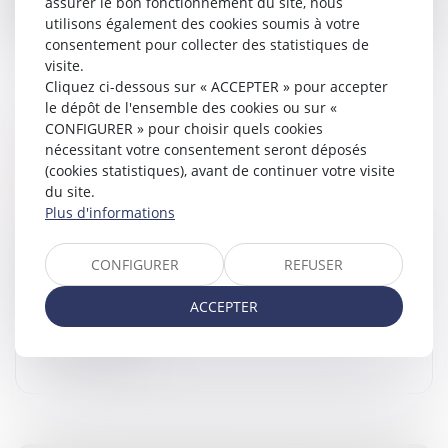
assurer le bon fonctionnement du site, nous
utilisons également des cookies soumis à votre
consentement pour collecter des statistiques de
visite.
Cliquez ci-dessous sur « ACCEPTER » pour accepter
le dépôt de l'ensemble des cookies ou sur «
CONFIGURER » pour choisir quels cookies
PUBLICITÉ DES CESSIONS DE PARTS
nécessitant votre consentement seront déposés
SOCIALES DE SOCIÉTÉS CIVILES : DE
(cookies statistiques), avant de continuer votre visite
NOUVELLES FORMALITÉS
du site.
Droit des sociétés
/
Transmission d’entreprise
Plus d'informations
Un décret n° 2026-340 du 30 avril 2026 relatif aux
formalités des entreprises vient entre autres modifier
CONFIGURER
REFUSER
les formalités entourant la publicité des cessions de
parts sociales de...
ACCEPTER
Lire la suite