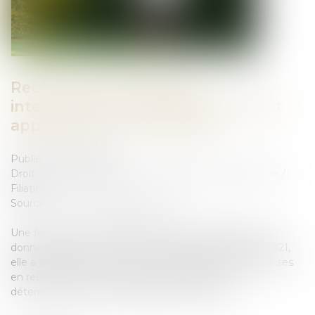
Recherche de paternité
internationale : cassation de l’arrêt
appliquant la loi de Floride
Publié le :
02/06/2026
Droit de la famille, des personnes et de leur patrimoine
/
Filiation
Source :
www.lemag-juridique.com
Une femme de nationalité américaine et biélorusse a
donné naissance à un enfant en Floride en 2019. En 2021,
elle a assigné un homme devant les juridictions françaises
en recherche de paternité. Le litige portait sur la
détermination de la loi applicable à la filiation...