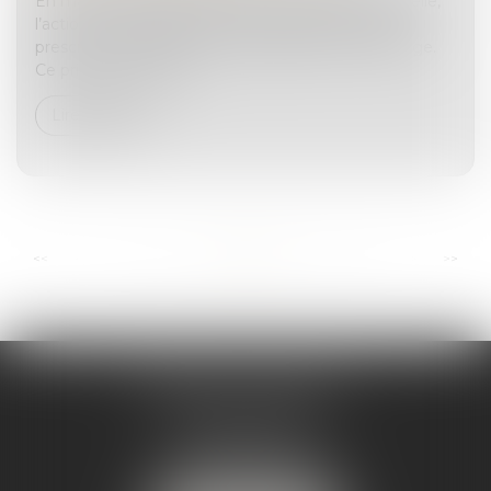
En matière de responsabilité civile extracontractuelle,
l’action en réparation d’un dommage corporel se
prescrit à compter de la consolidation du dommage.
Ce principe, consacré...
Lire la suite
...
...
<<
<
6
7
8
9
10
11
12
>
>>
ANDRÉA THOMAS E.I.
2 allée Jules Verne
Immeuble le Sextant
56610 ARRADON
Tél :
07 50 67 78 03