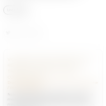
Lire la suite
VIOLENCES FAITES AUX FEMMES : FAUT-IL
RÉFORMER L’INCAPACITÉ TOTALE DE
TRAVAIL, OU PLUTÔT L’UTILISER
CORRECTEMENT ?
Droit de la famille, des personnes et de leur patrimoine
/
Violences familiales
Notion juridique précise, l’incapacité totale de travail
mériterait d’être appliquée différemment, afin de
mieux rendre compte de la durée de vie gâchée des