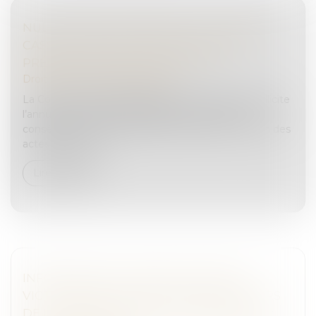
NULLITÉS DE PROCÉDURE : LA COUR DE
CASSATION EXIGE UNE DÉSIGNATION
PRÉCISE DES ACTES CONTESTÉS
Droit pénal
/
Procédure pénale
La Cour de cassation rappelle qu’une partie qui sollicite
l’annulation d’actes de procédure « par voie de
conséquence » doit identifier précisément chacun des
actes concernés...
Lire la suite
INFORMATION ET PROTECTION DES
VICTIMES DE VIOLENCES SEXUELLES LORS
DE LA LIBÉRATION DE LEUR AGRESSEUR :