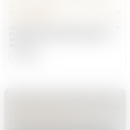
ADOPTION À L'AN
Droit de la famille, des personnes et de leur patrimoine
/
Violences familiales
La proposition de loi visant à garantir l’information et la
protection effective des victimes de violences
sexuelles lors de la libération de leur agresseur a été
adoptée par le...
Lire la suite
LA RECONNAISSANCE DU PRÉJUDICE
PSYCHIQUE DES VICTIMES DE VIOLS COMME
DOMMAGE CORPOREL
Droit des dommages corporels
/
Infraction