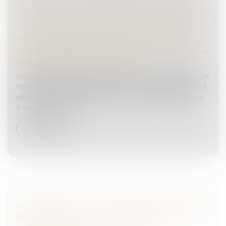
LA CPAM NE PEUT REFUSER LE CAPITAL
DÉCÈS AU PARTENAIRE DE PACS À CHARGE
AU SEUL MOTIF QU’AUCUNE DEMANDE N’A
ÉTÉ FAITE DANS LE DÉLAI D’UN MOIS
Droit de la famille, des personnes et de leur patrimoine
/
Couples et régime matrimoniaux
Une femme liée par un pacte civil de solidarité avec un
travailleur indépendant décédé le 8 septembre 2018 a
demandé à la CPAM le versement du capital décès le
3 septembre 2020....
Lire la suite
LANCEMENT DE LA PLATEFORME DES IBAN
SUSPECTS : UN NOUVEL OUTIL-CLÉ DE