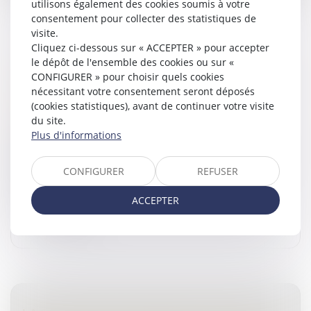
utilisons également des cookies soumis à votre
consentement pour collecter des statistiques de
visite.
Cliquez ci-dessous sur « ACCEPTER » pour accepter
le dépôt de l'ensemble des cookies ou sur «
LA RECONNAISSANCE DU PRÉJUDICE
CONFIGURER » pour choisir quels cookies
PSYCHIQUE DES VICTIMES DE VIOLS COMME
nécessitant votre consentement seront déposés
DOMMAGE CORPOREL
(cookies statistiques), avant de continuer votre visite
Droit des dommages corporels
/
Infraction
du site.
Plus d'informations
En matière de responsabilité civile extracontractuelle,
l’action en réparation d’un dommage corporel se
prescrit à compter de la consolidation du dommage.
CONFIGURER
REFUSER
Ce principe, consacré...
ACCEPTER
Lire la suite