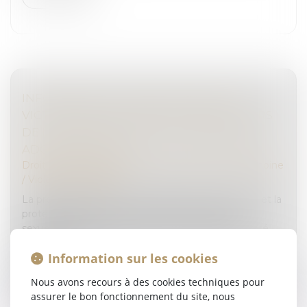
INFORMATION ET PROTECTION DES
VICTIMES DE VIOLENCES SEXUELLES LORS
DE LA LIBÉRATION DE LEUR AGRESSEUR :
ADOPTION À L'AN
Droit de la famille, des personnes et de leur patrimoine
/
Violences familiales
La proposition de loi visant à garantir l’information et la
protection effective des victimes de violences
sexuelles lors de la libération de leur agresseur a été
adoptée par le...
Information sur les cookies
Lire la suite
Nous avons recours à des cookies techniques pour
assurer le bon fonctionnement du site, nous