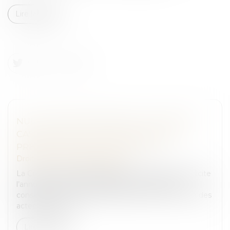
Lire la suite
NULLITÉS DE PROCÉDURE : LA COUR DE
CASSATION EXIGE UNE DÉSIGNATION
PRÉCISE DES ACTES CONTESTÉS
Droit pénal
/
Procédure pénale
La Cour de cassation rappelle qu’une partie qui sollicite
l’annulation d’actes de procédure « par voie de
conséquence » doit identifier précisément chacun des
actes concernés...
Lire la suite