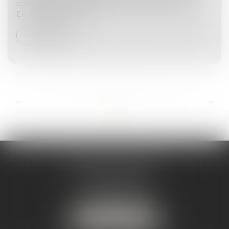
comportement d’un parent compromet cet intérêt.
En application de l’art...
Lire la suite
...
...
<<
<
6
7
8
9
10
11
12
>
>>
ANDRÉA THOMAS E.I.
2 allée Jules Verne
Immeuble le Sextant
56610 ARRADON
Tél :
07 50 67 78 03
NOUS LOCALISER