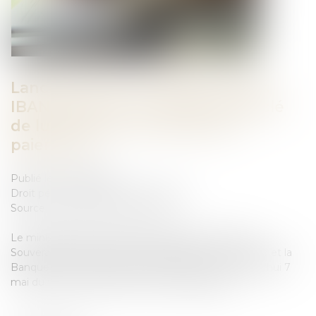
Lancement de la plateforme des
IBAN suspects : un nouvel outil-clé
de lutte contre la fraude aux
paiements
Publié le :
27/05/2026
Droit pénal
/
Droit pénal des affaires
Source :
presse.economie.gouv.fr
Le ministère de l'Économie, des Finances et de la
Souveraineté industrielle, énergétique et numérique et la
Banque de France annoncent le lancement aujourd'hui 7
mai du fichier national des comptes signalés...