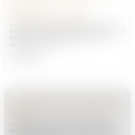
LUTTE CONTRE LA FRAUDE AUX
PAIEMENTS
Droit pénal
/
Droit pénal des affaires
Le ministère de l'Économie, des Finances et de la
Souveraineté industrielle, énergétique et numérique et
la Banque de France annoncent le lancement
aujourd'hui 7 mai du fichier...
Lire la suite
HARCÈLEMENT CONJUGAL ET RETRAIT DE
L’EXERCICE DE L’AUTORITÉ PARENTALE
Droit pénal
L’autorité parentale est exercée dans l’intérêt de
l’enfant et peut faire l’objet d’un retrait lorsque le