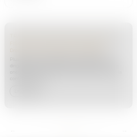
TRANSMETTRE SA SOCIÉTÉ : QUEL COÛT
FISCAL ET COMMENT SE PRÉPARER ?
Droit des sociétés
/
Transmission d’entreprise
Plusieurs solutions s’offrent, sur le plan fiscal, au
dirigeant soucieux dorganiser la transmission à titre
onéreux de sa société dune manière qui en assure la
continuité. Les d...
Lire la suite
...
<<
<
6
7
8
9
10
11
12
>
>>