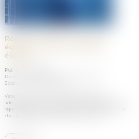
Régime DUTREIL : la location
équipée est-elle une activité
éligible ?
Publié le :
10/07/2023
Droit des sociétés
/
Transmission d’entreprise
Source :
open.lefebvre-dalloz.fr
Venant une nouvelle fois contredire la position
administrative, la Cour de cassation semble apporter une
réponse positive à cette question et ouvrir largement le
champ d'application de l'article 787 B du CGI...
Lire la suite