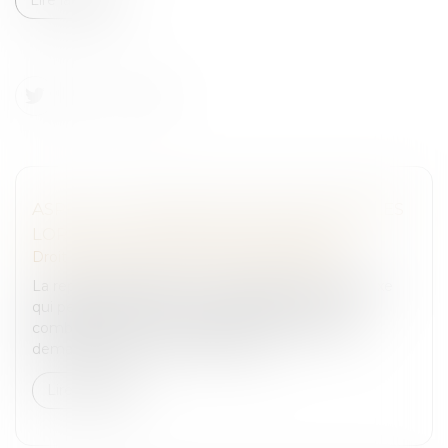
ASPECTS JURIDIQUES INCONTOURNABLES
LORS DE LA REPRISE D'ENTREPRISE
Droit des sociétés
/
Transmission d’entreprise
La reprise d’entreprise est une démarche complexe
qui peut s’avérer être un véritable parcours du
combattant pour les acquéreurs. Chaque étape
demande rigueur, minutie et l’assi...
Lire la suite