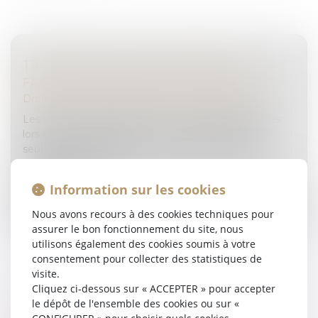
TRANSMISSION D’UNE ENTREPRISE
FAMILIALE : QUELLES SONT LES ENJEUX ?
Droit des sociétés
/
Transmission d’entreprise
Les entreprises familiales rencontrent des difficultés
lors de leur transmission. En France, elles seraient
seulement 17% à réaliser une transmission intra-
familiale alors qu’el...
Information sur les cookies
Lire la suite
Nous avons recours à des cookies techniques pour
assurer le bon fonctionnement du site, nous
utilisons également des cookies soumis à votre
consentement pour collecter des statistiques de
visite.
Cliquez ci-dessous sur « ACCEPTER » pour accepter
RÉGIME DUTREIL : LA LOCATION ÉQUIPÉE
le dépôt de l'ensemble des cookies ou sur «
EST-ELLE UNE ACTIVITÉ ÉLIGIBLE ?