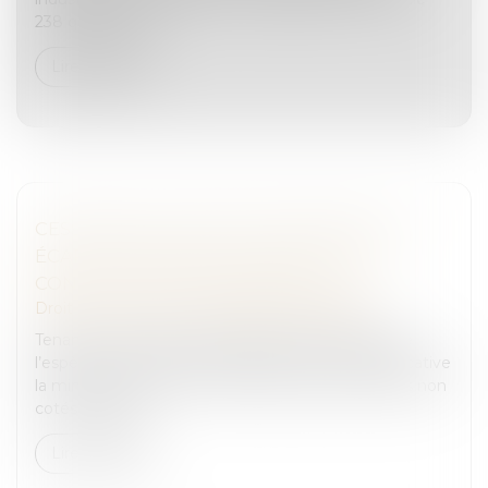
238 quindecies d...
Lire la suite
CESSION DE TITRES À PRIX MINORÉ : UN
ÉCART INFÉRIEUR À 20 % PEUT ÊTRE
CONSTITUTIF D'UNE LIBÉRALITÉ
Droit des sociétés
/
Transmission d’entreprise
Tenant compte des circonstances particulières de
l’espèce, le Conseil d’État regarde comme significative
la minoration de 14,1 % du prix de cession de titres non
cotés évalués s...
Lire la suite