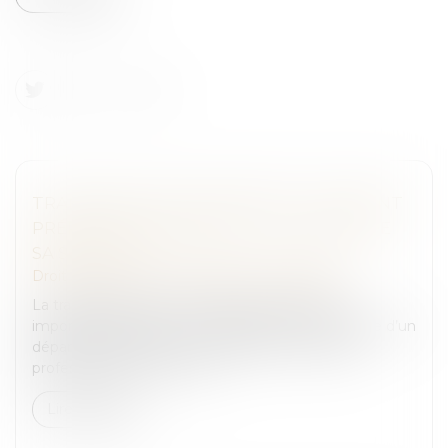
TRANSMISSION D’ENTREPRISE : COMMENT
PRÉPARER SEREINEMENT LA CESSION DE
SA SOCIÉTÉ ?
Droit des sociétés
/
Transmission d’entreprise
La transmission d’une société est une étape
importante dans la vie d’un dirigeant. Qu’il s’agisse d’un
départ à la retraite, d’un changement de projet
professionnel, d’une volon...
Lire la suite