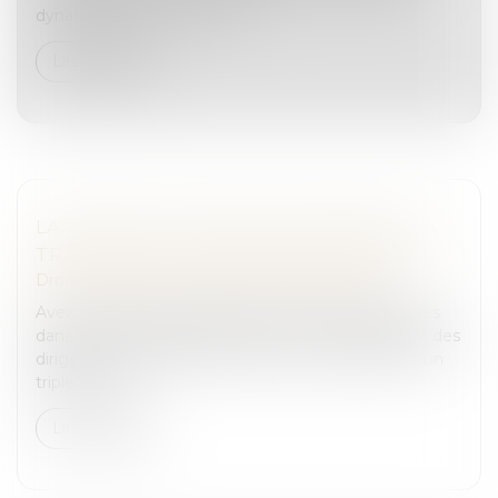
dynamique, porté notamm...
Lire la suite
LANCEMENT D'UNE MISSION DÉDIÉE À LA
TRANSMISSION-REPRISE D'ENTREPRISES
Droit des sociétés
/
Transmission d’entreprise
Avec 500 000 entreprises qui devraient être cédées
dans les dix prochaines années et un vieillissement des
dirigeants d’entreprise, la France est confrontée à un
triple enjeu :...
Lire la suite