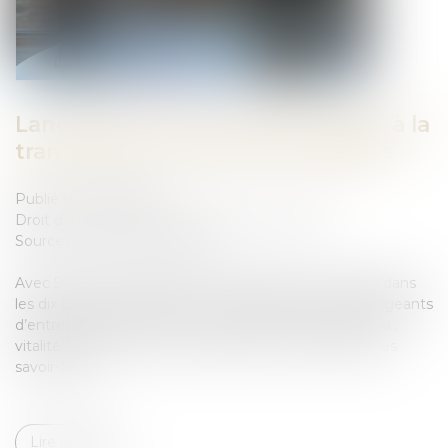
Lancement d'une mission dédiée à la
transmission-reprise d'entreprises
Publié le :
21/07/2025
Droit des sociétés
/
Transmission d’entreprise
Source :
www.actu-juridique.fr
Avec 500 000 entreprises qui devraient être cédées dans
les dix prochaines années et un vieillissement des dirigeants
d’entreprise, la France est confrontée à un triple enjeu :
vitalité des territoires, souveraineté et transmission des
savoir-faire...
Lire la suite