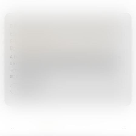
BIEN ANTICIPER SA TRANSMISSION, UN
ENJEU MAJEUR POUR LES ENTREPRISES
FRANCILIENNES
Droit des sociétés
/
Transmission d’entreprise
A l'occasion des 100 ans du réseau CMA, la Chambre
de métiers et de l’artisanat Île-de-France a mis en
lumière la question de la reprise des entreprises. Un
sujet crucial, mais...
Lire la suite
...
<<
<
1
2
3
4
5
6
7
>
>>