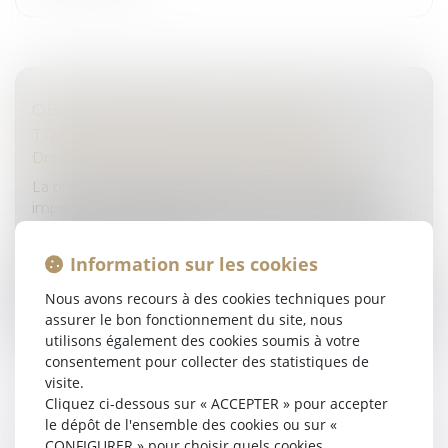
OBJECTIF REPRISE : FACILITER LA
TRANSMISSION DES ENTREPRISES
Droit des sociétés
/
Transmission d’entreprise
La prochaine décennie devrait voir un nombre très
important de dirigeants d’entreprises prendre leur
retraite. Une inquiétude existe quant à la reprise des
entreprises concernée...
Information sur les cookies
Lire la suite
Nous avons recours à des cookies techniques pour
assurer le bon fonctionnement du site, nous
utilisons également des cookies soumis à votre
consentement pour collecter des statistiques de
visite.
Cliquez ci-dessous sur « ACCEPTER » pour accepter
le dépôt de l'ensemble des cookies ou sur «
TRANSMISSION D’ENTREPRISES EN FRANCE
CONFIGURER » pour choisir quels cookies