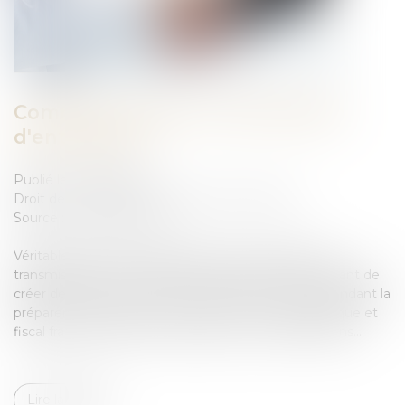
Comment réussir sa transmission
d'entreprise ?
Publié le :
17/04/2023
Droit des sociétés
/
Transmission d’entreprise
Source :
www.daf-mag.fr
Véritable sujet dans la pérennité d'une entreprise, la
transmission est une opération importante permettant de
créer de la valeur au sein de l'entreprise. Il faut cependant la
préparer correctement en amont, car le cadre juridique et
fiscal française reste peu favorable à ces transmissions...
Lire la suite