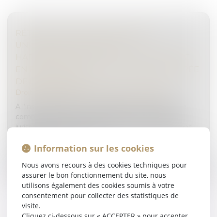
RÉTRACTATION DES PROMESSES
UNILATÉRALES DE VENTE :
HARMONISATION DE LA JURISPRUDENCE
EN FAVEUR D’UNE APPLICATION ANTICIPÉE
DE LA RÉFORME
Droit des sociétés
/
Transmission d’entreprise
A l’instar de la première chambre civile, la chambre
commerciale de la Cour de cassation modifie sa
jurisprudence sur la rétractation du promettant dans
des promesses unilatéral...
Information sur les cookies
Lire la suite
Nous avons recours à des cookies techniques pour
assurer le bon fonctionnement du site, nous
utilisons également des cookies soumis à votre
consentement pour collecter des statistiques de
visite.
Cliquez ci-dessous sur « ACCEPTER » pour accepter