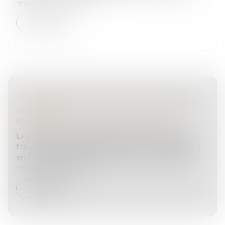
répond de manière min...
Lire la suite
CESSION DE TITRES DE SPI PAR LES NON-
RÉSIDENTS
Droit des sociétés
/
Transmission d’entreprise
La plus-value réalisée à l'occasion de la cession de
titres de sociétés à prépondérance immobilière (SPI)
en France par des personnes morales ou physiques
non domiciliées en Fra...
Lire la suite