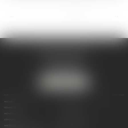
...
<<
<
6
7
8
9
10
11
12
>
>>
ANDRÉA THOMAS E.I.
2 allée Jules Verne
Immeuble le Sextant
56610 ARRADON
Tél :
07 50 67 78 03
NOUS LOCALISER
ACCUEIL
PRÉSENTATION
COMPÉTENCES
ACTUALITÉS
HONORAIRES
LIENS UTILES
CONTACT
PLAN DU SITE
MENTIONS LÉGALES
POLITIQUE DE COOKIES