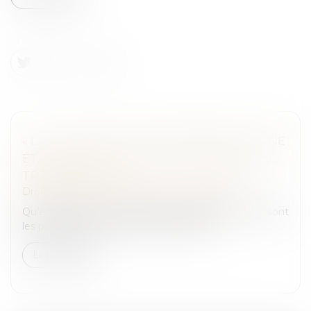
« LA VALORISATION D’ENTREPRISE EST UNE
ÉTAPE CRUCIALE LORS DU PROCESSUS DE
TRANSMISSION »
Droit des sociétés
/
Transmission d’entreprise
Qu’entend-on par valorisation d’entreprise ? Quels sont
les principaux enjeux et écueils à éviter ?...
Lire la suite