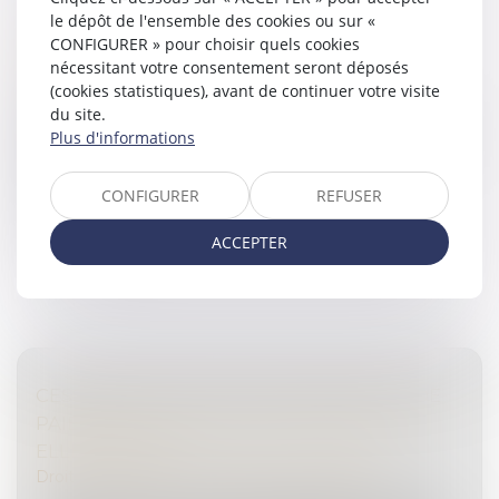
le dépôt de l'ensemble des cookies ou sur «
COMMENT RÉUSSIR SA TRANSMISSION
CONFIGURER » pour choisir quels cookies
D'ENTREPRISE ?
nécessitant votre consentement seront déposés
Droit des sociétés
/
Transmission d’entreprise
(cookies statistiques), avant de continuer votre visite
du site.
Véritable sujet dans la pérennité d'une entreprise, la
Plus d'informations
transmission est une opération importante permettant
de créer de la valeur au sein de l'entreprise. Il faut
cependant la p...
CONFIGURER
REFUSER
Lire la suite
ACCEPTER
CESSION D'UNE FILIALE EN CESSATION DE
PAIEMENTS PAR SA SOCIÉTÉ MÈRE : EST-
ELLE FAUTIVE ?
Droit des sociétés
/
Transmission d’entreprise