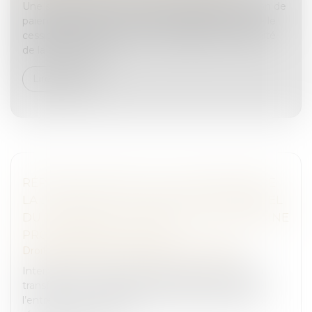
Une société mère peut céder sa filiale en cessation de
paiements sans s'être assurée préalablement que le
cessionnaire sera en mesure de garantir la pérennité
de la société cédé...
Lire la suite
RÉPONSE MINIMALISTE DU MINISTÈRE DE
LA JUSTICE SUR LE CARACTÈRE UNIVERSEL
DU TRANSFERT UNIVERSEL DE PATRIMOINE
PROFESSIONNEL (TUPP)
Droit des sociétés
/
Transmission d’entreprise
Interrogé sur le caractère réellement universel du
transfert universel de patrimoine professionnel de
l’entrepreneur individuel, le ministère de la Justice