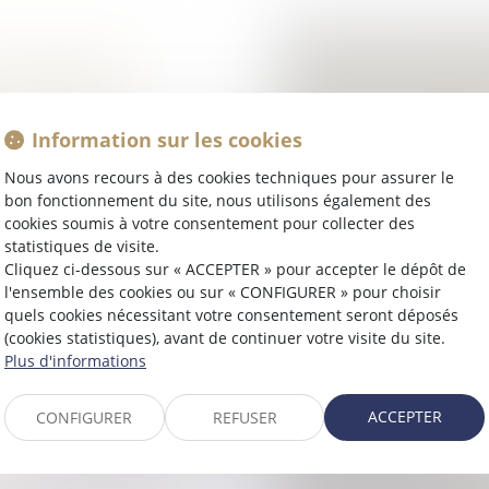
T UNE ÉTAPE
RÉTRACTATION D
RANSMISSION »
VENTE : HARMONI
FAVEUR D’UNE AP
Information sur les cookies
RÉFORME
 Quels sont les
Nous avons recours à des cookies techniques pour assurer le
Droit des sociétés
/
T
bon fonctionnement du site, nous utilisons également des
A l’instar de la pre
cookies soumis à votre consentement pour collecter des
de la Cour de cassati
statistiques de visite.
rétractation du prom
Cliquez ci-dessous sur « ACCEPTER » pour accepter le dépôt de
l'ensemble des cookies ou sur « CONFIGURER » pour choisir
quels cookies nécessitant votre consentement seront déposés
Lire la suite
(cookies statistiques), avant de continuer votre visite du site.
Plus d'informations
ACCEPTER
CONFIGURER
REFUSER
 D'ENTREPRISE ?
CESSION D'UNE F