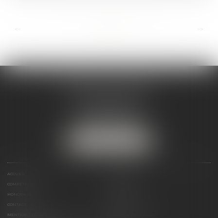
...
...
<<
<
3
4
5
6
7
8
9
>
>>
ANDRÉA THOMAS E.I.
2 allée Jules Verne
Immeuble le Sextant
56610 ARRADON
Tél :
07 50 67 78 03
NOUS LOCALISER
ACCUEIL
PRÉSENTATION
COMPÉTENCES
ACTUALITÉS
HONORAIRES
LIENS UTILES
CONTACT
PLAN DU SITE
MENTIONS LÉGALES
POLITIQUE DE COOKIES