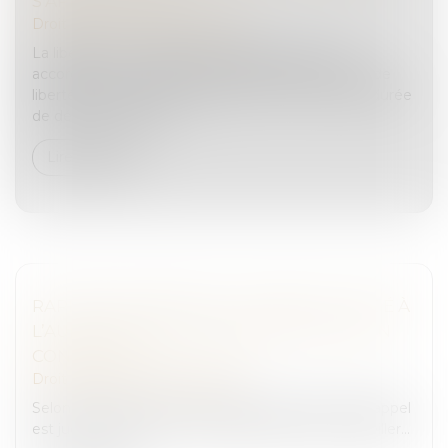
S’APPLIQUE PAS
Droit pénal
/
Procédure pénale
La libération conditionnelle familiale peut être
accordée à un condamné dont la peine privative de
liberté est inférieure ou égale à 4 ans, ou dont la durée
de détention restant...
Lire la suite
RAPPEL PROCÉDURAL : L’APPEL EST JUGÉ À
L’AUDIENCE SUR LE RAPPORT ORAL D’UN
CONSEILLER !
Droit pénal
/
Procédure pénale
Selon l’article 513 du Code de procédure pénale, l’appel
est jugé à l’audience sur le rapport oral d’un conseiller...