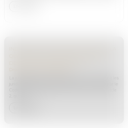
Lire la suite
INDEMNISATION DU PRÉJUDICE PÉNAL : LA
QUALITÉ DE PROPRIÉTAIRE AU MOMENT
DES FAITS EST-ELLE NÉCESSAIRE ?
Droit pénal
/
Procédure pénale
La jurisprudence reconnaît que l’action civile devant les
juridictions répressives est strictement encadrée par le
Code de procédure pénale, notamment en son article
2, qui en r...
Lire la suite