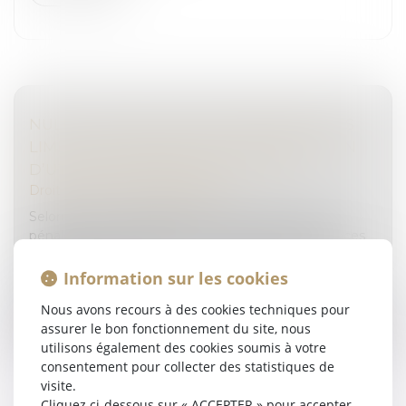
NULLITÉ DES ACTES DE PROCÉDURE : LES
LIMITES AU PRINCIPE DE L’INTERDICTION
D’UTILISER DES PIÈCES ANNULÉES
Droit pénal
/
Procédure pénale
Selon l’article 174, alinéa 3, du Code de procédure
pénale, « il est interdit de tirer des actes et des pièces
ou parties d’actes ou de pièces annulées aucun
renseignement contr...
Information sur les cookies
Nous avons recours à des cookies techniques pour
Lire la suite
assurer le bon fonctionnement du site, nous
utilisons également des cookies soumis à votre
consentement pour collecter des statistiques de
visite.
Cliquez ci-dessous sur « ACCEPTER » pour accepter