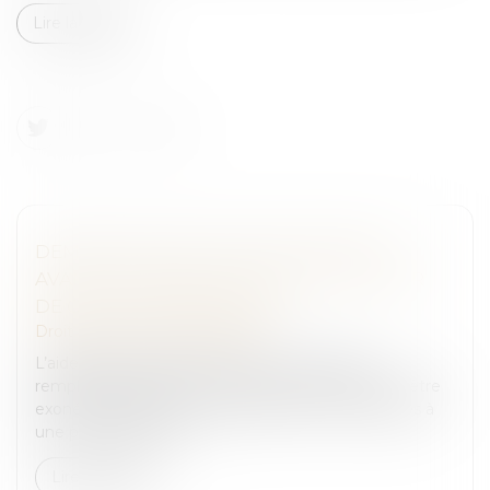
Lire la suite
DEMANDE D’AIDE JURIDICTIONNELLE
AVANT OU APRÈS LE POURVOI ? LA COUR
DE CASSATION TRANCHE !
Droit pénal
/
Procédure pénale
L’aide juridictionnelle permet à un justiciable
remplissant certaines conditions de ressources d’être
exonéré, totalement ou partiellement, des frais liés à
une procédure judici...
Lire la suite