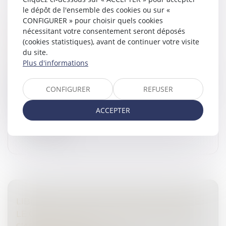
le dépôt de l'ensemble des cookies ou sur «
CONFIGURER » pour choisir quels cookies
TÉMOIGNAGE EN JUSTICE : DERNIÈRES
nécessitant votre consentement seront déposés
PRÉCISIONS SUR L’OBLIGATION DE PRÊTER
(cookies statistiques), avant de continuer votre visite
SERMENT
du site.
Droit pénal
/
Procédure pénale
Plus d'informations
Selon l’article 446 du Code de procédure pénale, les
témoins doivent prêter serment de dire toute la vérité,
CONFIGURER
REFUSER
rien que la vérité, avant de commencer leur
déposition...
ACCEPTER
Lire la suite
LIBÉRATION CONDITIONNELLE FAMILIALE :
LE CRÉDIT DE RÉDUCTION DE PEINE NE