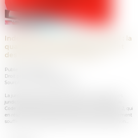
Indemnisation du préjudice pénal : la
qualité de propriétaire au moment
des faits est-elle nécessaire ?
Publié le :
28/02/2025
Droit pénal
/
Procédure pénale
Source :
www.lemag-juridique.com
La jurisprudence reconnaît que l’action civile devant les
juridictions répressives est strictement encadrée par le
Code de procédure pénale, notamment en son article 2, qui
en réserve l’exercice aux personnes ayant personnellement
souffert du dommage directement causé par l’infraction...