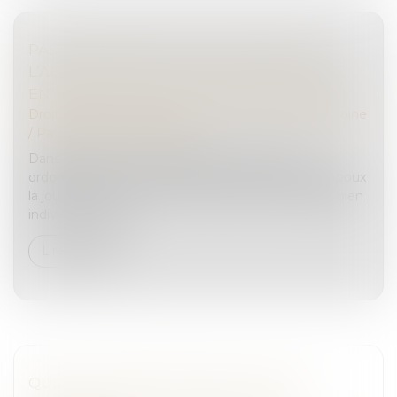
PAS D’INDEMNITÉ D’OCCUPATION EN
L’ABSENCE D'INDIVISION EN JOUISSANCE
ENTRE LES ÉPOUX NUS-PROPRIÉTAIRES
Droit de la famille, des personnes et de leur patrimoine
/
Patrimoine et succession
Dans le cadre d’une procédure de divorce, une
ordonnance de non-conciliation avait attribué à l’époux
la jouissance à titre onéreux du domicile conjugal, bien
indivis en nue-pro...
Lire la suite
QUEL EST L’IMPÔT SUR PLUS-VALUE