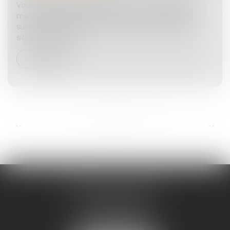
Vous avez établi un testament et vous souhaitez le
modifier ou le révoquer ? Découvrez les étapes à
suivre pour adapter vos dernières volontés à votre
situation actuelle...
Lire la suite
...
...
<<
<
11
12
13
14
15
16
17
>
>>
ANDRÉA THOMAS E.I.
2 allée Jules Verne
Immeuble le Sextant
56610 ARRADON