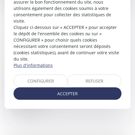
assurer le bon fonctionnement du site, nous
utilisons également des cookies soumis à votre
consentement pour collecter des statistiques de
visite.
Cliquez ci-dessous sur « ACCEPTER » pour accepter
le dépôt de l'ensemble des cookies ou sur «
VERS UNE SIMPLIFICATION DES
CONFIGURER » pour choisir quels cookies
PROCÉDURES DE PARTAGE JUDICIAIRE DES
nécessitant votre consentement seront déposés
(cookies statistiques), avant de continuer votre visite
INDIVISIONS
du site.
Droit de la famille, des personnes et de leur patrimoine
Plus d'informations
/
Patrimoine et succession
En présence de plusieurs successeurs à titre universel
CONFIGURER
REFUSER
(héritiers ou légataires), les biens qui composent le
patrimoine du défunt se trouvent en indivision à
ACCEPTER
compter du décès. E...
Lire la suite