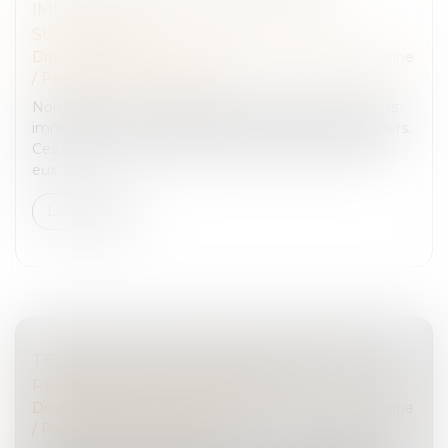
IMMOBILIÈRE D’UN BIEN REÇU PAR
SUCCESSION ?
Droit de la famille, des personnes et de leur patrimoine
/
Patrimoine et succession
Nombreux sont les Français qui possèdent des biens
immobiliers qui pourront être transmis à leurs héritiers.
Ces derniers ont alors plusieurs choix qui s’offrent à
eux...
Lire la suite
TESTAMENT : COMMENT MODIFIER OU
RÉVOQUER UN TESTAMENT ?
Droit de la famille, des personnes et de leur patrimoine
/
Patrimoine et succession