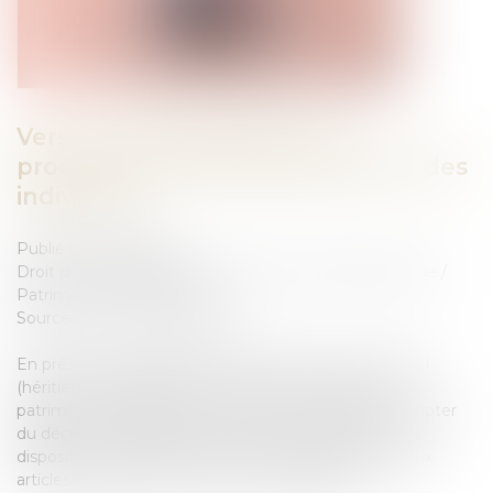
Vers une simplification des
procédures de partage judiciaire des
indivisions
Publié le :
22/06/2023
Droit de la famille, des personnes et de leur patrimoine
/
Patrimoine et succession
Source :
www.actu-juridique.fr
En présence de plusieurs successeurs à titre universel
(héritiers ou légataires), les biens qui composent le
patrimoine du défunt se trouvent en indivision à compter
du décès. En l’absence de convention d’indivision, les
dispositions du régime légal de l’indivision prévues aux
articles 815 à 815-18 du Code civil s’appliquent...