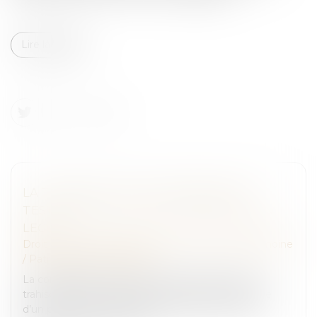
Lire la suite
LA TRAHISON DE CAÏN, RÉVÉLÉE PAR
TESTAMENT, LUI VAUT LA PERTE DE SON
LEGS
Droit de la famille, des personnes et de leur patrimoine
/
Patrimoine et succession
La consignation, dans un ultime testament, de la
trahison de son frère justifie la révocation expresse
d’un précédent testament établi en faveur de ce