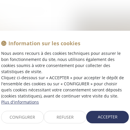
 &
DÉCÈS D’UN ASSOC
LA QUALITÉ D'ASS
 patrimoine
/
Droit de la famille, 
Information sur les cookies
Patrimoine et succes
Nous avons recours à des cookies techniques pour assurer le
décision prononçant
En cas de décès d’un a
bon fonctionnement du site, nous utilisons également des
mporte extinction de
présumée continuer av
cookies soumis à votre consentement pour collecter des
,...
celui qui prétend le co
statistiques de visite.
Cliquez ci-dessous sur « ACCEPTER » pour accepter le dépôt de
Lire la suite
l'ensemble des cookies ou sur « CONFIGURER » pour choisir
quels cookies nécessitant votre consentement seront déposés
(cookies statistiques), avant de continuer votre visite du site.
Plus d'informations
ACCEPTER
CONFIGURER
REFUSER
ENDRE LIQUIDE
QUASI-USUFRUIT E