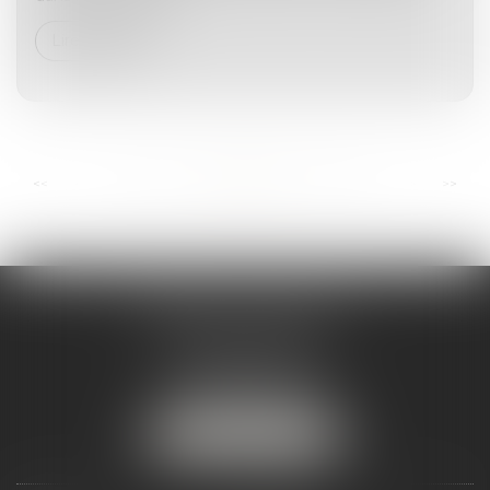
Lire la suite
...
...
<<
<
13
14
15
16
17
18
19
>
>>
ANDRÉA THOMAS E.I.
2 allée Jules Verne
Immeuble le Sextant
56610 ARRADON
Tél :
07 50 67 78 03
NOUS LOCALISER