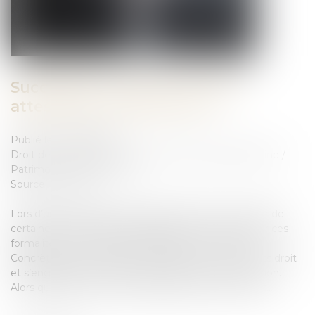
Succession : qu’est-ce qu’une
attestation de porte-fort ?
Publié le :
01/03/2023
Droit de la famille, des personnes et de leur patrimoine
/
Patrimoine et succession
Source :
cleerly.fr
Lors d’une succession, les héritiers doivent s’occuper de
certaines démarches administratives. Afin de faciliter ces
formalités, il est possible de désigner un porte-fort.
Concrètement, un héritier représente tous les ayants droit
et s’engage à réaliser tous les actes liés à la succession.
Alors quelles sont les caractéristiques d’un porte-fort...