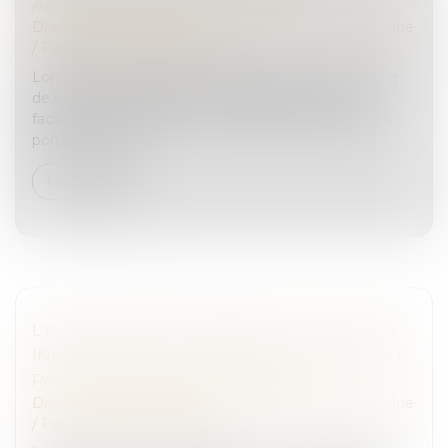
ATTESTATION DE PORTE-FORT ?
Droit de la famille, des personnes et de leur patrimoine
/
Patrimoine et succession
Lors d’une succession, les héritiers doivent s’occuper
de certaines démarches administratives. Afin de
faciliter ces formalités, il est possible de désigner un
porte-fort. Concr...
Lire la suite
L'IMPORTANT PATRIMOINE ET LA NATURE
INFLUENÇABLE DU MAJEUR NE SUFFISENT
PAS À LE PLACER SOUS TUTELLE
Droit de la famille, des personnes et de leur patrimoine
/
Patrimoine et succession