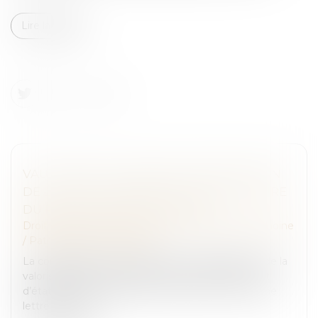
Lire la suite
VAUT DIRE LA LETTRE DE CONTESTATION
DE L’AVOCAT ANNEXÉE AU PV DE LECTURE
DU PROJET D’ÉTAT LIQUIDATIF
Droit de la famille, des personnes et de leur patrimoine
/
Patrimoine et succession
La contestation, par certains des copartageants, de la
valorisation des immeubles retenue dans le projet
d’état liquidatif établi par le notaire commis, via une
lettre de leur c...