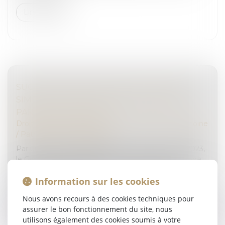
Lire la suite
SUCCESSIONS EN INDIVISION : VERS UNE
SIMPLIFICATION DES PROCÉDURES DE
PARTAGE JUDICIAIRE
Droit de la famille, des personnes et de leur patrimoine
/
Patrimoine et succession
Par une réponse ministérielle en date du 2 mars 2023,
le Gouvernement annonce mener actuellement une
réflexion sur la simplification des procédures de
Information sur les cookies
partage judiciaire des ind...
Nous avons recours à des cookies techniques pour
Lire la suite
assurer le bon fonctionnement du site, nous
utilisons également des cookies soumis à votre