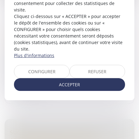
consentement pour collecter des statistiques de
visite.
Cliquez ci-dessous sur « ACCEPTER » pour accepter
le dépôt de l'ensemble des cookies ou sur «
CONFIGURER » pour choisir quels cookies
DÉMEMBREMENT DE PROPRIÉTÉ
nécessitant votre consentement seront déposés
Droit de la famille, des personnes et de leur patrimoine
(cookies statistiques), avant de continuer votre visite
/
Patrimoine et succession
du site.
L’apport d’un usufruit à durée fixe de titre d’une
Plus d'informations
société civile immobilière relevant de l’impôt sur le
revenu à une société holding à l’impôt sur les sociétés
CONFIGURER
REFUSER
peut être consti...
ACCEPTER
Lire la suite
SUCCESSION : QU’EST-CE QU’UNE