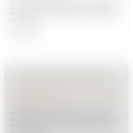
Le caractère influençable du majeur et le fait qu’une
curatelle renforcée soit insuffisante au regard de ses
revenus élevés ne caractérisent pas la nécessité pour
lui d’être rep...
Lire la suite
LA RÉVOCATION PAR CONSENTEMENT
MUTUEL D’UNE DONATION DOIT AVOIR
UNE CAUSE LICITE
Droit de la famille, des personnes et de leur patrimoine
/
Patrimoine et succession
Des juges du fond sont censurés pour ne pas avoir
recherché, comme il le leur était demandé, si la cause
de l'acte révocatoire d’une donation ne résidait pas
dans la volonté des...