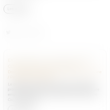
Lire la suite
EXTINCTION DE L'ACTION DE DIVORCE &
CONSÉQUENCES SUCCESSORALES
Droit de la famille, des personnes et de leur patrimoine
/
Patrimoine et succession
Le décès d’un époux survenu avant que la décision
prononçant le divorce ait acquis force de chose jugée
emporte extinction de l’action de divorce (Cass. 1ère
Civ., 15 mars 2023,...
Lire la suite