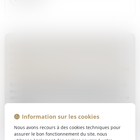
DÉCÈS D’UN ASSOCIÉ DE SOCIÉTÉ CIVILE :
PREUVE DE LA QUALITÉ D'ASSOCIÉ DES
HÉRITIERS
Droit de la famille, des personnes et de leur patrimoine
/
Patrimoine et succession
En cas de décès d’un associé de société civile, celle-ci
est présumée continuer avec les héritiers de ce
dernier. Il incombe à celui qui prétend le contraire de le
justifier par...
Information sur les cookies
Lire la suite
Nous avons recours à des cookies techniques pour
assurer le bon fonctionnement du site, nous