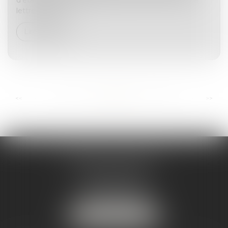
lettre de leur c...
Lire la suite
...
...
<<
<
12
13
14
15
16
17
18
>
>>
ANDRÉA THOMAS E.I.
2 allée Jules Verne
Immeuble le Sextant
56610 ARRADON
Tél :
07 50 67 78 03
NOUS LOCALISER