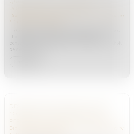
QUASI-USUFRUIT ET ASSURANCE VIE : LA
POSSIBILITÉ DU TOUT GRATUIT
Droit de la famille, des personnes et de leur patrimoine
/
Patrimoine et succession
Le Code civil prévoit que, « si l’usufruit comprend des
choses dont on ne peut faire usage sans les
consommer, comme l’argent, (...) l’usufruitier a le droit
de s’en servir, mai...
Lire la suite
DÉSIGNATION D'UN TIERS À LA FAMILLE
COMME TUTEUR AUX BIENS ET À LA
PERSONNE DU MAJEUR : ILLUSTRATION
Droit de la famille, des personnes et de leur patrimoine