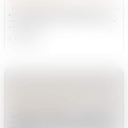
/
Patrimoine et succession
Le conflit familial entre le fils et l’époux d’une personne
majeure protégée et la mauvaise gestion des
comptes par ce dernier justifient de ne pas le désigner
comme tuteur et d...
Lire la suite
VAUT DIRE LA LETTRE DE CONTESTATION
DE L’AVOCAT ANNEXÉE AU PV DE LECTURE
DU PROJET D’ÉTAT LIQUIDATIF
Droit de la famille, des personnes et de leur patrimoine
/
Patrimoine et succession
La contestation, par certains des copartageants, de la
valorisation des immeubles retenue dans le projet
d’état liquidatif établi par le notaire commis, via une