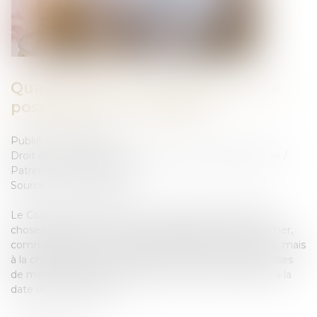
Quasi-usufruit et assurance vie : la
possibilité du tout gratuit
Publié le :
12/04/2023
Droit de la famille, des personnes et de leur patrimoine
/
Patrimoine et succession
Source :
www.aurep.com
Le Code civil prévoit que, « si l’usufruit comprend des
choses dont on ne peut faire usage sans les consommer,
comme l’argent, (...) l’usufruitier a le droit de s’en servir, mais
à la charge de rendre, à la fin de l’usufruit, soit des choses
de même quantité et qualité soit leur valeur estimée à la
date de la restitution »...