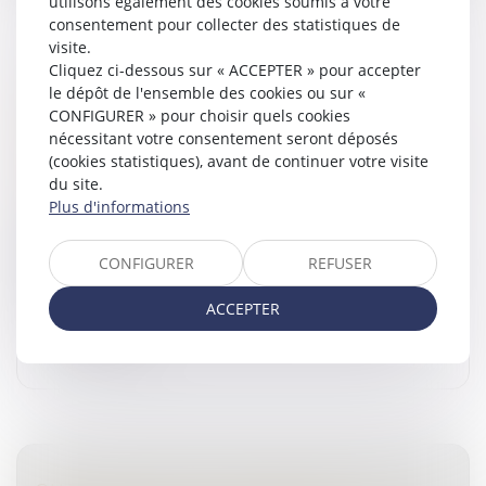
utilisons également des cookies soumis à votre
consentement pour collecter des statistiques de
visite.
Cliquez ci-dessous sur « ACCEPTER » pour accepter
VENDRE À SOI-MÊME OU COMMENT
le dépôt de l'ensemble des cookies ou sur «
RENDRE LIQUIDE UN PATRIMOINE
CONFIGURER » pour choisir quels cookies
IMMOBILIER
nécessitant votre consentement seront déposés
(cookies statistiques), avant de continuer votre visite
Droit de la famille, des personnes et de leur patrimoine
du site.
/
Patrimoine et succession
Plus d'informations
L’owner buy out immobilier ou OBO consiste à
procéder au rachat d’un actif immobilier par une
société détenue par le vendeur. L’opération est alors
CONFIGURER
REFUSER
financée par le recours à un...
ACCEPTER
Lire la suite