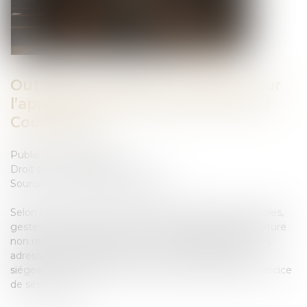
Outrage à magistrat : précisions sur
l’application de l’article 434-24 du
Code pénal
Publié le :
07/04/2025
Droit pénal
/
(NPU) Infraction
Source :
www.lemag-juridique.com
Selon l’article 434-24 du Code pénal, l’outrage par paroles,
gestes ou menaces, par écrits ou images de toute nature
non rendus publics ou par l’envoi d’objets quelconques
adressés à un magistrat, un juré ou toute personne
siégeant dans une formation juridictionnelle dans l’exercice
de ses fonctions...