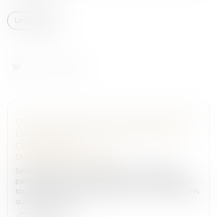
Lire la suite
OUTRAGE À MAGISTRAT : PRÉCISIONS SUR
L’APPLICATION DE L’ARTICLE 434-24 DU
CODE PÉNAL
Droit pénal
/
(NPU) Infraction
Selon l’article 434-24 du Code pénal, l’outrage par
paroles, gestes ou menaces, par écrits ou images de
toute nature non rendus publics ou par l’envoi d’objets
quelconques adres...