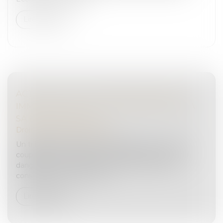
Lire la suite
ACTION CIVILE DU PROPRIÉTAIRE D’UN
IMMEUBLE ACQUIS POSTÉRIEUREMENT À
SA DESTRUCTION
Droit pénal
/
(NPU) Infraction
Un tribunal pour enfants, qui déclare des mineurs
coupables de destruction volontaire par un moyen
dangereux et complicité, déclare irrecevable la
constitution de partie civile...
Lire la suite