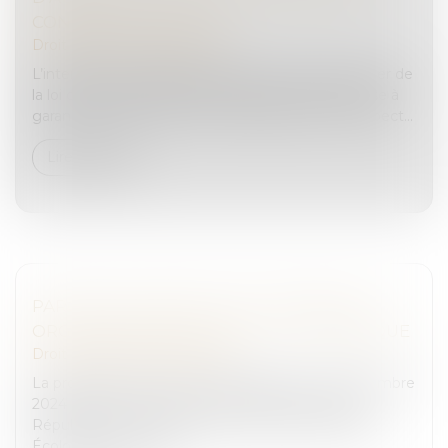
CONFIRME LA RÈGLE
Droit pénal
/
(NPU) Infraction
L’interdiction de captation prévue par l’article 38 ter de
la loi du 29 juillet 1881 sur la liberté de la presse vise à
garantir à la fois la sérénité des débats, que le respect...
Lire la suite
PARQUET NATIONAL ANTI-CRIMINALITÉ
ORGANISÉE NARCOTRAFIC LOI ORGANIQUE
Droit pénal
/
(NPU) Infraction
La proposition de loi avait été déposée le 10 décembre
2024 par les sénateurs Étienne Blanc du parti les
Républicains et Jérôme Durain, du parti Socialiste,
Écologiste et Républ...