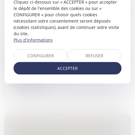
Cliquez ci-dessous sur « ACCEPTER » pour accepter
le dépôt de l'ensemble des cookies ou sur «
HARCÈLEMENT SEXUEL : LA RÉPÉTITION DE
CONFIGURER » pour choisir quels cookies
PROPOS À L’ENCONTRE DE PLUSIEURS
nécessitant votre consentement seront déposés
PERSONNES PEUT SUFFIRE À
(cookies statistiques), avant de continuer votre visite
du site.
CARACTÉRISER L’INFRACTION
Plus d'informations
Droit pénal
/
(NPU) Infraction
Selon l’article 222-33 du Code pénal, constitue un
CONFIGURER
REFUSER
harcèlement sexuel le fait d’imposer à une personne,
de façon répétée, des propos ou comportements à
ACCEPTER
connotation sexuelle ou s...
Lire la suite
INTERDICTION DE CAPTATION EN COURS
D’AUDIENCE : LA COUR DE CASSATION