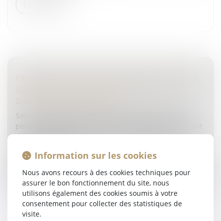
Lire la suite
PRÉEMPTION ET DÉLAISSEMENT : RETOUR
SUR LA NOTION D’ABUS D’AUTORITÉ
Droit pénal
/
(NPU) Infraction
Selon l’article 432-1 du Code pénal, le fait, pour une
personne dépositaire de l’autorité publique et agissant
dans l’exercice de ses fonctions, de prendre des
mesures destinées...
Information sur les cookies
Lire la suite
Nous avons recours à des cookies techniques pour
assurer le bon fonctionnement du site, nous
utilisons également des cookies soumis à votre
consentement pour collecter des statistiques de
visite.