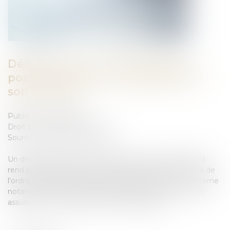
Délits mineurs : il est désormais
possible de payer immédiatement
son amende
Publié le :
14/12/2023
Droit pénal
/
(NPU) Infraction
Source :
www.service-public.fr
Un décret publié au Journal officiel le 8 novembre 2023
rend possible le paiement immédiat, auprès des forces de
l’ordre, des amendes forfaitaires délictuelles. Cela concerne
notamment les délits de conduite sans permis ou sans
assurance et de consommation de drogues...