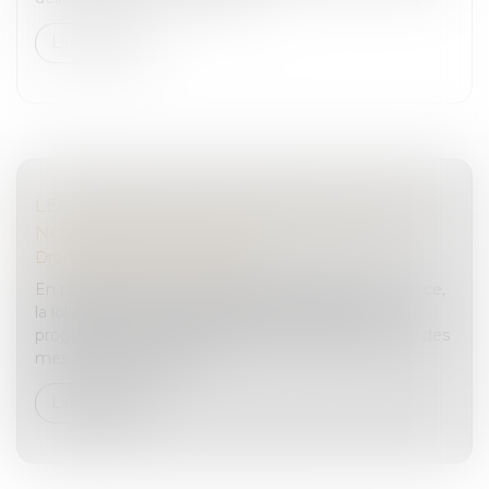
Lire la suite
LES NOUVEAUTÉS ISSUES DE LA LOI DU 20
NOVEMBRE 2023 EN MATIÈRE PÉNALE
Droit pénal
/
(NPU) Infraction
En plus de prévoir une hausse du budget de la justice,
la loi du 20 novembre 2023 d’orientation et de
programmation du ministère de la Justice apporte des
mesures de simplificat...
Lire la suite