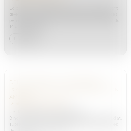
Le décret n° 2023-1169 du 12 décembre 2023 portant
diverses mesures relatives aux activités de travail des
personnes détenues a été publié au Journal officiel du
14 décembre 202...
Lire la suite
DÉLITS MINEURS : IL EST DÉSORMAIS
POSSIBLE DE PAYER IMMÉDIATEMENT SON
AMENDE
Droit pénal
/
(NPU) Infraction
Un décret publié au Journal officiel le
8 novembre 2023 rend possible le paiement immédiat,
auprès des forces de l’ordre, des amendes forfaitaires
délictuelles. Cela concerne no...