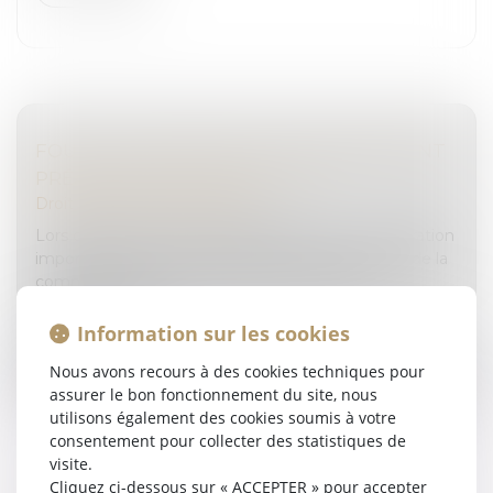
FOUILLE D’UN VÉHICULE ET ASSENTIMENT
PRÉALABLE DU MIS EN CAUSE
Droit pénal
/
(NPU) Infraction
Lors d’une instruction, la perquisition est une opération
importante qui vise à rechercher les preuves lors de la
commission d’une infraction. Dès lors, elle est
encadrée et doi...
Information sur les cookies
Lire la suite
Nous avons recours à des cookies techniques pour
assurer le bon fonctionnement du site, nous
utilisons également des cookies soumis à votre
consentement pour collecter des statistiques de
visite.
Cliquez ci-dessous sur « ACCEPTER » pour accepter