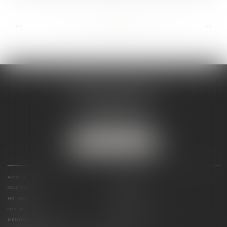
...
...
<<
<
7
8
9
10
11
12
13
>
>>
ANDRÉA THOMAS E.I.
2 allée Jules Verne
Immeuble le Sextant
56610 ARRADON
Tél :
07 50 67 78 03
NOUS LOCALISER
ACCUEIL
PRÉSENTATION
COMPÉTENCES
ACTUALITÉS
HONORAIRES
LIENS UTILES
CONTACT
PLAN DU SITE
MENTIONS LÉGALES
POLITIQUE DE COOKIES