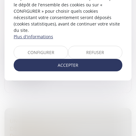
le dépôt de l'ensemble des cookies ou sur «
DÉLIT DE FAUX EN ÉCRITURE PUBLIQUE :
CONFIGURER » pour choisir quels cookies
RAPPEL DE LA PROCÉDURE DE
nécessitant votre consentement seront déposés
CONSTITUTION DE PARTIE CIVILE DEVANT
(cookies statistiques), avant de continuer votre visite
LE JUGE DE L’INSTRUCTION
du site.
Droit pénal
/
(NPU) Infraction
Plus d'informations
Le faux en écriture publique est défini par l’article 441-4
du Code pénal comme un document faisant état de
CONFIGURER
REFUSER
faits inexacts et comportant la signature d’une
personne dépositaire...
ACCEPTER
Lire la suite
UN DÉCRET POUR ENCADRER LE TRAVAIL
DES DÉTENUS
Droit pénal
/
(NPU) Infraction