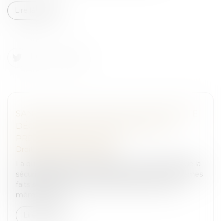
Lire la suite
SANCTION POUR FAUSSE OU INCOMPLÈTE
DÉCLARATION AUX ORGANISMES DE
PRESTATIONS SOCIALES
Droit pénal
/
(NPU) Infraction
La question de savoir si l’article L. 114-17 du Code de la
sécurité sociale, en ce qu’il tend à réprimer les mêmes
faits susceptibles de faire l’objet de sanctions de
même natur...
Lire la suite