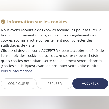
E EN COMPTE DES
DIVAGATION D’U
A JURIDICTION
RESPONSABILITÉ
Information sur les cookies
ROPÉENNE
Droit pénal
/
(NPU) In
Dans l’affaire portée 
Nous avons recours à des cookies techniques pour assurer le
s’étaient échappés de
bon fonctionnement du site, nous utilisons également des
tion, par une
cookies soumis à votre consentement pour collecter des
d’une femme dans sa 
nu avait été renvoyé
statistiques de visite.
-ci l’...
Cliquez ci-dessous sur « ACCEPTER » pour accepter le dépôt de
l'ensemble des cookies ou sur « CONFIGURER » pour choisir
Lire la suite
quels cookies nécessitant votre consentement seront déposés
(cookies statistiques), avant de continuer votre visite du site.
Plus d'informations
ACCEPTER
CONFIGURER
REFUSER
À COMMETTRE
QPC : RETOUR SUR
ISPOSITION
CODE PÉNAL RELA
Droit pénal
/
(NPU) In