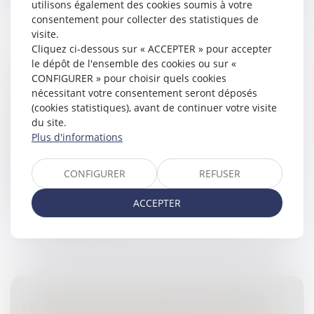
utilisons également des cookies soumis à votre
consentement pour collecter des statistiques de
visite.
Cliquez ci-dessous sur « ACCEPTER » pour accepter
CONSENTEMENT À L’ADOPTION ET DÉLAI
le dépôt de l'ensemble des cookies ou sur «
DE RÉTRACTATION
CONFIGURER » pour choisir quels cookies
nécessitant votre consentement seront déposés
Droit de la famille, des personnes et de leur patrimoine
(cookies statistiques), avant de continuer votre visite
/
Filiation
du site.
Une femme donne naissance à un enfant en janvier
Plus d'informations
2016. Son épouse sollicite une adoption plénière de
l’enfant en avril 2016, à laquelle la mère biologique a
consenti en février...
CONFIGURER
REFUSER
Lire la suite
ACCEPTER
LE PARENT AYANT DONNÉ NAISSANCE