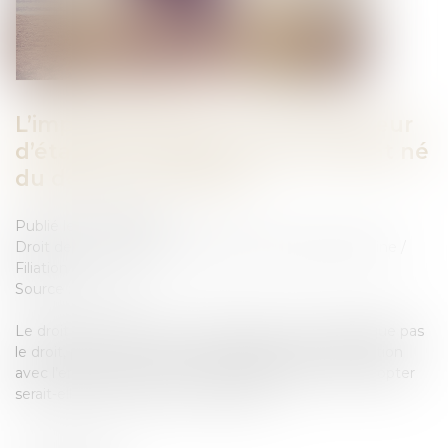
L’impossibilité pour le tiers donneur
d’établir une filiation avec l’enfant né
du don est conforme
Publié le :
19/07/2023
Droit de la famille, des personnes et de leur patrimoine
/
Filiation
Source :
www.efl.fr
Le droit de mener une vie familiale normale n’implique pas
le droit, pour le tiers donneur, d’établir un lien de filiation
avec l’enfant issu du don ; aussi l’impossibilité de l’adopter
serait-elle conforme à la Constitution...