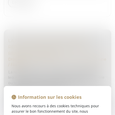
Lire la suite
LA FILIATION PAR RECONNAISSANCE
REPOSE SUR UNE PRÉSOMPTION DE
RÉALITÉ BIOLOGIQUE
Droit de la famille, des personnes et de leur patrimoine
/
Filiation
La reconnaissance est l’acte libre et volontaire par
lequel un homme ou une femme déclare être le père
ou la mère d’un enfant ; elle repose sur une
présomption de conformité de...
Information sur les cookies
Lire la suite
Nous avons recours à des cookies techniques pour
assurer le bon fonctionnement du site, nous