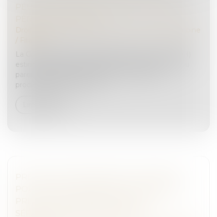
PEUT-IL ÊTRE ENREGISTRÉ EN TANT QUE
PÈRE À L’ÉTAT CIVIL ?
Droit de la famille, des personnes et de leur patrimoine
/
Filiation
La Cour européenne des droits de l’homme (CEDH)
estime que le refus d’inscription du genre actuel du
parent transgenre, sans lien avec la fonction
procréatrice, à l’état civil d...
Lire la suite
PRÉJUDICE ÉCONOMIQUE DE L’ENFANT
POUR CAUSE DE DÉCÈS D’UN PARENT ET
PRISE EN CONSIDÉRATION DE LA
SÉPARATION OU DU DIVORCE