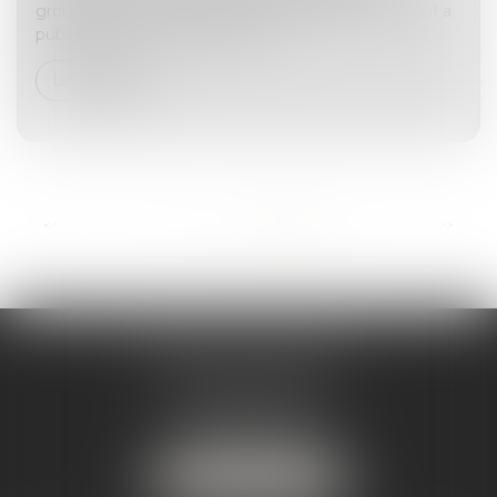
groupement « France enfance protégée », l’exécutif a
publié, depuis le mois décemb...
Lire la suite
<<
<
1
2
3
4
5
6
7
>
>>
ANDRÉA THOMAS E.I.
2 allée Jules Verne
Immeuble le Sextant
56610 ARRADON
Tél :
07 50 67 78 03
NOUS LOCALISER