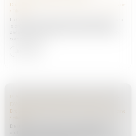
Droit de la famille, des personnes et de leur patrimoine
/
Filiation
La Cour de cassation a jugé le 19 janvier dernier, que «
le préjudice économique d'un enfant résultant du
décès d'un de ses parents doit être évalué sans tenir
compte ni de la s...
Lire la suite
PROTECTION DE L’ENFANCE : LES TEXTES
D’APPLICATION DE LA LOI «TAQUET »
Droit de la famille, des personnes et de leur patrimoine
/
Filiation
De la nouvelle mouture du Conseil national de la
protection de l’enfance à la mise en place du