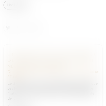
Lire la suite
L’IMPOSSIBILITÉ POUR LE TIERS DONNEUR
D’ÉTABLIR UNE FILIATION AVEC L’ENFANT
NÉ DU DON EST CONFORME
Droit de la famille, des personnes et de leur patrimoine
/
Filiation
Le droit de mener une vie familiale normale n’implique
pas le droit, pour le tiers donneur, d’établir un lien de
filiation avec l’enfant issu du don ; aussi l’impossibilité
de l...