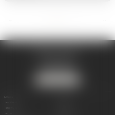
...
<<
<
1
2
3
4
5
6
7
>
>>
ANDRÉA THOMAS E.I.
2 allée Jules Verne
Immeuble le Sextant
56610 ARRADON
Tél :
07 50 67 78 03
NOUS LOCALISER
ACCUEIL
PRÉSENTATION
COMPÉTENCES
ACTUALITÉS
HONORAIRES
LIENS UTILES
CONTACT
PLAN DU SITE