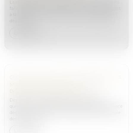
La commission sur l’inceste et les violences sexuelles
faites aux enfants vient de rendre un nouveau rapport
à la ministre du Travail, de la Santé, des Solidarités et
des Famill...
Lire la suite
CHRONOLOGIE DE LA JUSTICE PÉNALE DES
MINEURS EN FRANCE DE 1791 À 2025
Droit pénal
/
Droit pénal des mineurs
Depuis la fin du XVIIIe siècle, de nombreuses
questions ont traversé l'institution judiciaire sur la place
des mineurs délinquants. Aujourd'hui, la justice pénale
des mineurs en...
Lire la suite