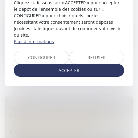
Cliquez ci-dessous sur « ACCEPTER » pour accepter
PPL JUSTICE DES MINEURS : LA CNCDH
le dépôt de l'ensemble des cookies ou sur «
S'INQUIÈTE
CONFIGURER » pour choisir quels cookies
Droit pénal
/
Droit pénal des mineurs
nécessitant votre consentement seront déposés
(cookies statistiques), avant de continuer votre visite
Alors que le Sénat débute l’examen de la proposition
du site.
de loi « Restaurer l'autorité de la justice à l'égard des
Plus d'informations
mineurs délinquants et de leurs parents », la CNCDH
alerte : qu’en...
CONFIGURER
REFUSER
Lire la suite
ACCEPTER
VIOLENCES SEXUELLES FAITES AUX
ENFANTS : LA CIIVISE VEUT INSCRIRE SON
ACTION DANS LE DROIT COMMUN
Droit pénal
/
Droit pénal des mineurs