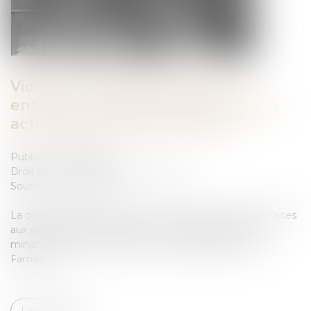
Violences sexuelles faites aux
enfants : la Ciivise veut inscrire son
action dans le droit commun
Publié le :
17/03/2025
Droit pénal
/
Droit pénal des mineurs
Source :
www.weka.fr
La commission sur l’inceste et les violences sexuelles faites
aux enfants vient de rendre un nouveau rapport à la
ministre du Travail, de la Santé, des Solidarités et des
Familles...
Lire la suite