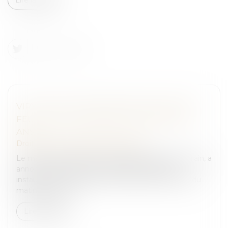
VIRY-CHÂTILLON INSTAURE UN COUVRE-
FEU POUR LES MINEURS DE MOINS DE 13
ANS
Droit pénal
/
Droit pénal des mineurs
Le maire centriste de Viry-Châtillon, Jean-Marie Vilain, a
annoncé, mardi 15 avril, qu’un arrêté de police
instaurant un couvre-feu de 22 heures à 6 heures du
matin pour les mi...
Lire la suite