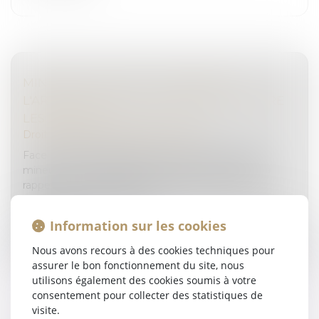
MINEURS VIOLENTS : QUE PRÉVOIT
L'ARTICLE 227-17 DU CODE PÉNAL CONTRE
LES PARENTS ?
Droit pénal
/
Droit pénal des mineurs
Face à la hausse des violences commises par des
mineurs, Bruno Retailleau, ministre de l'Intérieur a
rappelé ce mardi matin sur CNEWS que la France
disposait d'un arsenal juridi...
Information sur les cookies
Lire la suite
Nous avons recours à des cookies techniques pour
assurer le bon fonctionnement du site, nous
utilisons également des cookies soumis à votre
consentement pour collecter des statistiques de
visite.