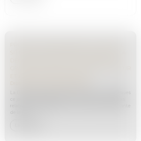
PROTECTION DE L’ENFANCE : FACE À UNE
SITUATION EXTRÊMEMENT DÉGRADÉE, LA
DÉFENSEURE DES DROITS DÉNONCE DE
GRAVES ATTEINTES À L’INTÉRÊT SUPÉRIEUR
ET AUX DROITS DES ENFANTS
Droit pénal
/
Droit pénal des mineurs
La Défenseure des droits, Claire Hédon, rend publiques
ce jour une décision-cadre et 7 décisions territoriales
relatives à la dégradation de plus en plus préoccupante
de la prot...
Lire la suite